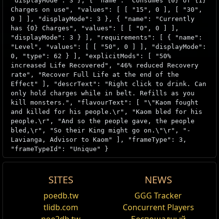
"displayMode": 3 }, { "name": "Consumes {0} of {1}
Charges on use", "values": [ [ "15", 0 ], [ "30",
0 ] ], "displayMode": 3 }, { "name": "Currently
has {0} Charges", "values": [ [ "0", 0 ] ],
"displayMode": 3 } ], "requirements": [ { "name":
"Level", "values": [ [ "50", 0 ] ], "displayMode":
0, "type": 62 } ], "explicitMods": [ "50%
increased Life Recovered", "46% reduced Recovery
rate", "Recover Full Life at the end of the
Effect" ], "descrText": "Right click to drink. Can
only hold charges while in belt. Refills as you
kill monsters.", "flavourText": [ "\"Kaom fought
and killed for his people.\r", "Kaom bled for his
people.\r", "And so the people gave, the people
bled,\r", "So their King might go on.\"\r", "-
Lavianga, Advisor to Kaom" ], "frameType": 3,
"frameTypeId": "Unique" }
Кровь каруи
SITES
NEWS
Восстанавливает полное здоровье по окончании
Source
Blood of the Karui
Ingredient
Offer
poedb.tw
GGG Tracker
Менять
эффекта
tlidb.com
Concurrent Players
Валькирия
Кровь каруи
cannot_recover_life
Blood of the Karui
is a unique
Sanctified Life Flask
. It