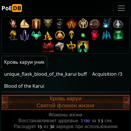
PoE
DB
Кровь каруи уник
unique_flask_blood_of_the_karui buff
Acquisition /3
Blood of the Karui
Кровь каруи
Святой флакон жизни
Флаконы жизни
Восстанавливает здоровье:
2190
за
1.5
сек.
Расходует
15
из
30
зарядов при использовании