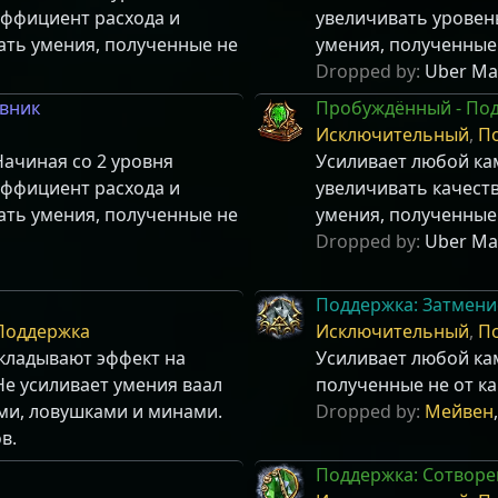
эффициент расхода и
увеличивать уровен
ать умения, полученные не
умения, полученные 
Dropped by:
Uber Ma
авник
Пробуждённый - Под
Исключительный
,
П
ачиная со 2 уровня
Усиливает любой кам
эффициент расхода и
увеличивать качест
ать умения, полученные не
умения, полученные 
Dropped by:
Uber Ma
Поддержка: Затмени
Поддержка
Исключительный
,
П
акладывают эффект на
Усиливает любой ка
Не усиливает умения ваал
полученные не от к
ми, ловушками и минами.
Dropped by:
Мейвен
в.
Поддержка: Сотворе