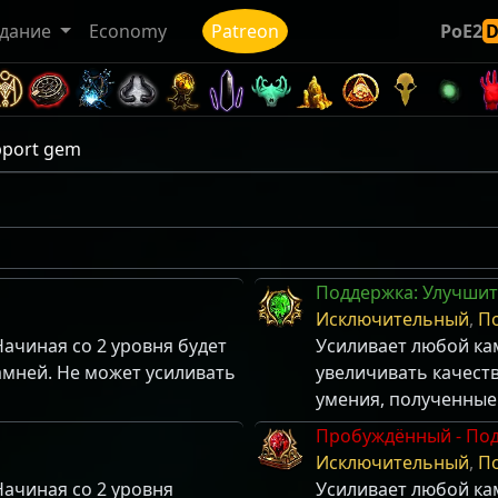
дание
Economy
Patreon
PoE2
pport gem
Поддержка: Улучши
Исключительный
,
П
ачиная со 2 уровня будет
Усиливает любой кам
амней. Не может усиливать
увеличивать качест
умения, полученные 
Пробуждённый - Под
Исключительный
,
П
ачиная со 2 уровня
Усиливает любой кам