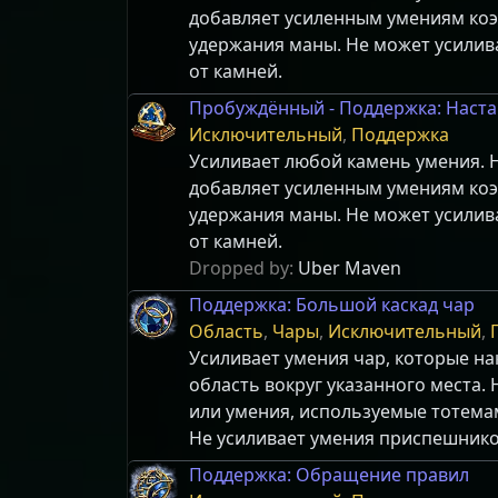
добавляет усиленным умениям ко
удержания маны. Не может усилив
от камней.
Пробуждённый - Поддержка: Наст
Исключительный
,
Поддержка
Усиливает любой камень умения. Н
добавляет усиленным умениям ко
удержания маны. Не может усилив
от камней.
Dropped by:
Uber Maven
Поддержка: Большой каскад чар
Область
,
Чары
,
Исключительный
,
Усиливает умения чар, которые н
область вокруг указанного места. 
или умения, используемые тотема
Не усиливает умения приспешнико
Поддержка: Обращение правил