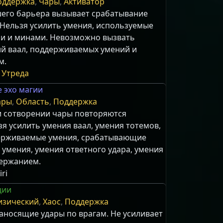
оддержка
,
Чары
,
Активатор
его барьера вызывает срабатывание
 Нельзя усилить умения, используемые
и и минами. Невозможно вызвать
й ваал, поддерживаемых умений и
м.
 Утреда
 эхо магии
ары
,
Область
,
Поддержка
и сотворении чары повторяются
зя усилить умения ваал, умения тотемов,
держиваемые умения, срабатывающие
умения, умения ответного удара, умения
держанием.
ri
ции
изический
,
Хаос
,
Поддержка
аносящие удары по врагам. Не усиливает