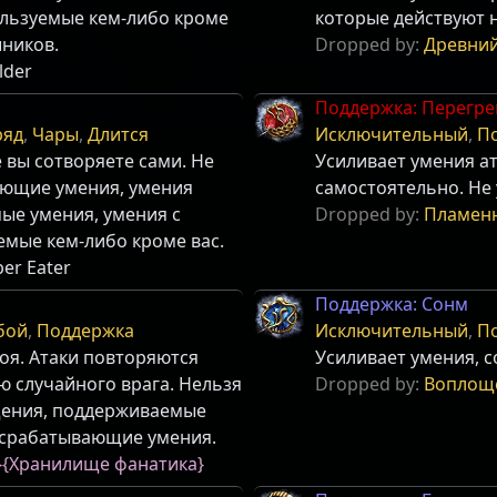
ользуемые кем-либо кроме
которые действуют н
шников.
Dropped by:
Древни
lder
Поддержка: Перегре
ряд
,
Чары
,
Длится
Исключительный
,
П
 вы сотворяете сами. Не
Усиливает умения а
ающие умения, умения
самостоятельно. Не
ые умения, умения с
Dropped by:
Пламенн
емые кем-либо кроме вас.
ber Eater
Поддержка: Сонм
бой
,
Поддержка
Исключительный
,
П
оя. Атаки повторяются
Усиливает умения, 
ю случайного врага. Нельзя
Dropped by:
Воплощ
щения, поддерживаемые
и срабатывающие умения.
}
{Хранилище фанатика}