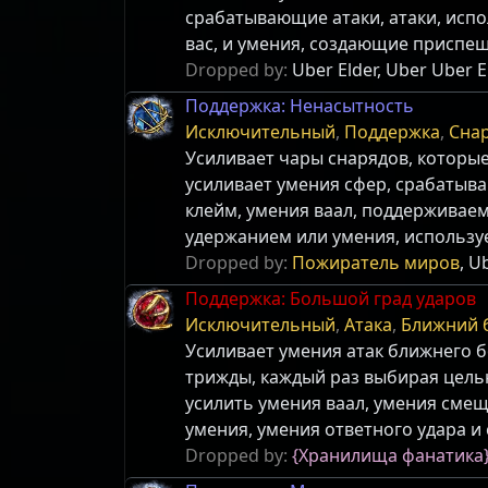
срабатывающие атаки, атаки, исп
вас, и умения, создающие приспе
Dropped by:
Uber Elder, Uber Uber E
Поддержка: Ненасытность
Исключительный
,
Поддержка
,
Сна
Усиливает чары снарядов, которые
усиливает умения сфер, срабатыв
клейм, умения ваал, поддерживаем
удержанием или умения, использу
Dropped by:
Пожиратель миров
, U
Поддержка: Большой град ударов
Исключительный
,
Атака
,
Ближний 
Усиливает умения атак ближнего б
трижды, каждый раз выбирая цель
усилить умения ваал, умения сме
умения, умения ответного удара 
Dropped by:
{Хранилища фанатика