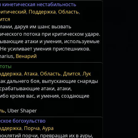
 кинетическая нестабильность
ритический
,
Поддержка
,
Область
,
ится
лами, даруя им шанс вызвать
ического потока при критическом ударе.
тывающие атаки и умения, используемые
 Не усиливает умения приспешников.
arius,
Венарий
стоты
оддержка
,
Атака
,
Область
,
Длится
,
Лук
так дальнего боя, выпускающие снаряды
 срабатывающие атаки, атаки,
ибо кроме вас, и умения, создающие
ль
, Uber Shaper
ское богохульство
оддержка
,
Порча
,
Аура
оклятий порчи, превращая их в ауры,