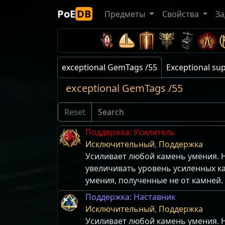
PoE
DB
Предметы
Свойства
За
exceptional GemTags /55
Exceptional su
exceptional GemTags /55
Reset
Поддержка: Усилитель
Исключительный
,
Поддержка
Усиливает любой камень умения. Н
увеличивать уровень усиленных к
умения, полученные не от камней.
Поддержка: Наставник
Исключительный
,
Поддержка
Усиливает любой камень умения. Н