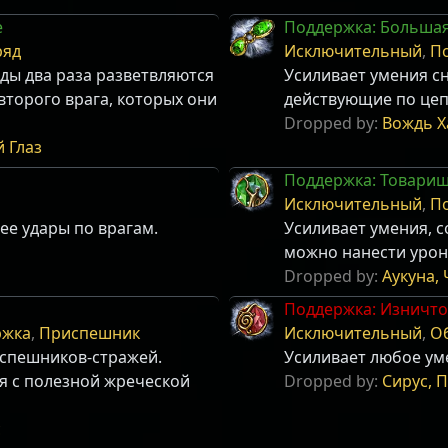
е
Поддержка: Больша
ряд
Исключительный
,
П
ды два раза разветвляются
Усиливает умения с
второго врага, которых они
действующие по цеп
Dropped by:
Вождь Х
 Глаз
Поддержка: Товари
Исключительный
,
П
ее удары по врагам.
Усиливает умения, 
можно нанести урон
Dropped by:
Аукуна,
Поддержка: Изничт
ржка
,
Приспешник
Исключительный
,
О
испешников-стражей.
Усиливает любое ум
я с полезной жреческой
Dropped by:
Сирус, 
с