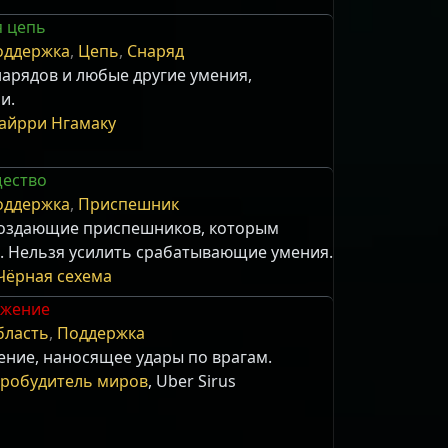
я цепь
оддержка
,
Цепь
,
Снаряд
нарядов и любые другие умения,
и.
айрри Нгамаку
щество
оддержка
,
Приспешник
создающие приспешников, которым
. Нельзя усилить срабатывающие умения.
 Чёрная сехема
ожение
бласть
,
Поддержка
ение, наносящее удары по врагам.
Пробудитель миров
, Uber Sirus