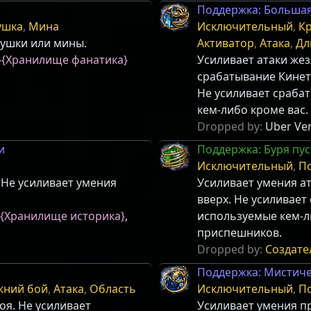
Поддержка: Большая
ушка
,
Мина
Исключительный
,
К
ушки или мины.
Активатор
,
Атака
,
Дл
}
{Хранилище фанатика}
Усиливает атаки жез
срабатывание Кинет
Не усиливает сраба
кем-либо кроме вас.
Dropped by:
Uber Ven
и
Поддержка: Буря пу
Исключительный
,
П
 Не усиливает умения
Усиливает умения а
вверх. Не усиливает
{Хранилище историка}
,
используемые кем-л
приспешников.
Dropped by:
Создате
Поддержка: Мистиче
жний бой
,
Атака
,
Область
Исключительный
,
П
оя. Не усиливает
Усиливает умения пр