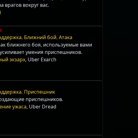
а врагов вокруг вас.
й
в
оддержка
,
Ближний бой
,
Атака
так ближнего боя, используемые вами
 усиливает умения приспешников.
ый экзарх
, Uber Exarch
оддержка
,
Приспешник
создающие приспешников.
ение ужаса
, Uber Dread