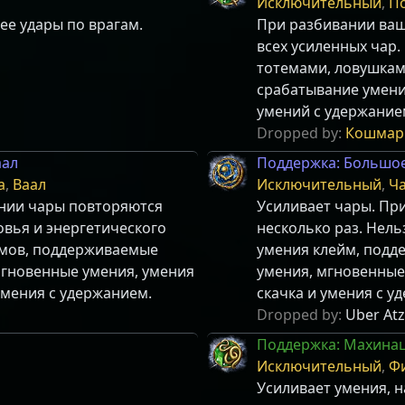
Исключительный
,
П
ее удары по врагам.
При разбивании ваш
всех усиленных чар.
тотемами, ловушкам
срабатывание умени
умений с удержание
Dropped by:
Кошмар
аал
Поддержка: Большое
а
,
Ваал
Исключительный
,
Ч
ении чары повторяются
Усиливает чары. Пр
овья и энергетического
несколько раз. Нель
емов, поддерживаемые
умения клейм, под
гновенные умения, умения
умения, мгновенные 
умения с удержанием.
скачка и умения с у
Dropped by:
Uber Atzi
Поддержка: Махина
л
Исключительный
,
Ф
Усиливает умения, н