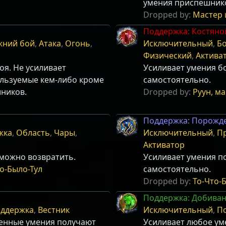
умения приспешник
Dropped by:
Мастер 
Поддержка: Костяно
жний бой
,
Атака
,
Огонь
,
Исключительный
,
Бо
Физический
,
Актива
оя. Не усиливает
Усиливает умения б
ользуемые кем-либо кроме
самостоятельно.
шников.
Dropped by:
Руун, м
Поддержка: Порожд
жка
,
Область
,
Чары
,
Исключительный
,
П
Активатор
 можно возвратить.
Усиливает умения п
о-Было-Тул
самостоятельно.
Dropped by:
То-Что-
Поддержка: Добиван
ддержка
,
Вестник
Исключительный
,
П
ленные умения получают
Усиливает любое ум