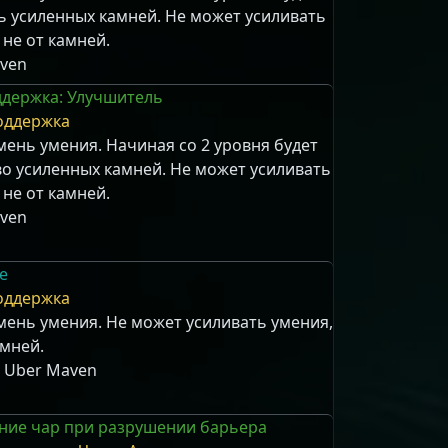
ь усиленных камней. Не может усиливать
не от камней.
ven
держка: Улучшитель
оддержка
ень умения. Начиная со 2 уровня будет
во усиленных камней. Не может усиливать
не от камней.
ven
е
оддержка
мень умения. Не может усиливать умения,
амней.
, Uber Maven
ние чар при разрушении барьера