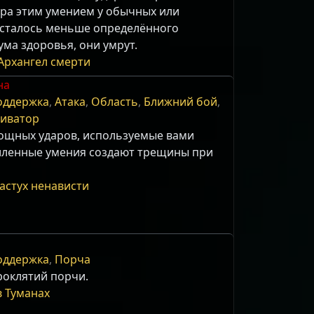
ара этим умением у обычных или
сталось меньше определённого
ма здоровья, они умрут.
 Архангел смерти
на
оддержка
,
Атака
,
Область
,
Ближний бой
,
тиватор
ощных ударов, используемые вами
иленные умения создают трещины при
Пастух ненависти
оддержка
,
Порча
роклятий порчи.
в Туманах