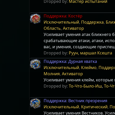
Dropped by:
Мастер испытаний
Поддержка: Костёр
Исключительный
,
Поддержка
,
Бли
Область
,
Активатор
Усиливает умения атак ближнего б
срабатывающие атаки, атаки, исп
вас, и умения, создающие приспе
Dropped by:
Руун, маршал Ксешта
Поддержка: Дурная хватка
Исключительный
,
Клеймо
,
Поддер
Молния
,
Активатор
Усиливает умения клейм, которые
Dropped by:
То-Что-Было-Иш
,
То-Чт
Поддержка: Вестник презрения
Исключительный
,
Критический
,
По
Усиливает умения Вестников. Уси