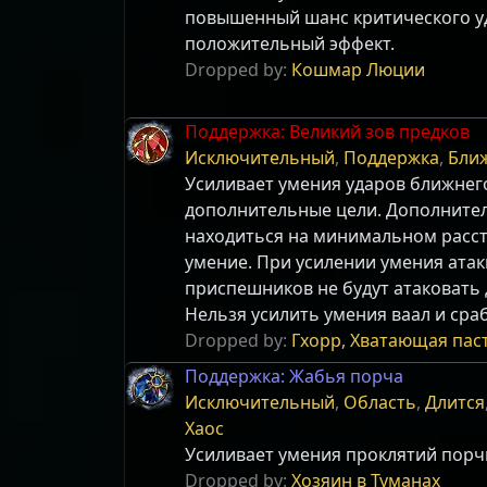
повышенный шанс критического уд
положительный эффект.
Dropped by:
Кошмар Люции
Поддержка: Великий зов предков
Исключительный
,
Поддержка
,
Бли
Усиливает умения ударов ближнего
дополнительные цели. Дополните
находиться на минимальном расс
умение. При усилении умения ата
приспешников не будут атаковать
Нельзя усилить умения ваал и ср
Dropped by:
Гхорр, Хватающая пас
Поддержка: Жабья порча
Исключительный
,
Область
,
Длится
Хаос
Усиливает умения проклятий порч
Dropped by:
Хозяин в Туманах