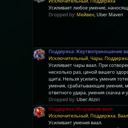
Исключительный
,
Поддержка
Усиливает любое умение, наносящ
Dropped by:
Мейвен
, Uber Maven
Поддержка: Жертвоприношение в
Исключительный
,
Чары
,
Поддержк
Усиливает чары ваал. При сотвор
несколько раз, ценой вашего здор
щита. Нельзя усилить умения тот
умения, срабатывающие умения, м
ответного удара, умения скачка и 
Dropped by:
Uber Atziri
Поддержка: Искушение ваал
Исключительный
,
Поддержка
,
Ваа
Усиливает умения ваал.