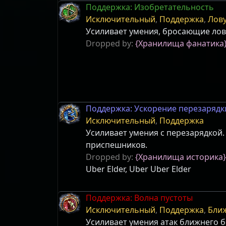
Поддержка: Изобретательность
Исключительный
,
Поддержка
,
Лов
Усиливает умения, бросающие лов
Dropped by:
{Хранилища фанатика
Поддержка: Ускорение перезарядк
Исключительный
,
Поддержка
Усиливает умения с перезарядкой.
приспешников.
Dropped by:
{Хранилища историка}
Uber Elder, Uber Uber Elder
Поддержка: Волна пустоты
Исключительный
,
Поддержка
,
Бли
Усиливает умения атак ближнего б