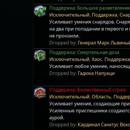
Поддержка: Большое разветвлени
Исключительный
,
Поддержка
,
Сна
Усиливает умения снарядов. Снаря
на два при попадании в первого и 
не пронзили.
Dropped by:
Генерал Марк Львиный
Поддержка: Смертельная доза
Исключительный
,
Хаос
,
Поддержка
Усиливает любое умение, наносящ
Dropped by:
Гадюка Напуаци
Поддержка: Божественный страж
Исключительный
,
Область
,
Подде
Усиливает умения, создающие пр
Усиленные приспешники создаютс
аурой.
Dropped by:
Кардинал Санктус Вок