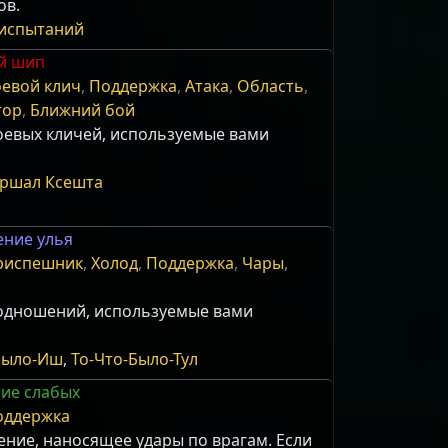
ов.
испытаний
й шип
евой клич
,
Поддержка
,
Атака
,
Область
,
тор
,
Ближний бой
оевых кличей, используемые вами
аршал Ксешта
ение улья
риспешник
,
Холод
,
Поддержка
,
Чары
,
одношений, используемые вами
Было-Иш
,
То-Что-Было-Тул
ие слабых
оддержка
ение, наносящее удары по врагам. Если