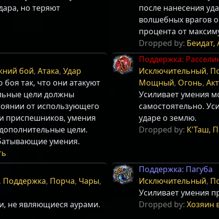
ара, но теряют
после нанесения уд
волшебных врагов о
процента от максиму
Dropped by:
Беидат,
Поддержка: Рассели
жний бой
,
Атака
,
Удар
Исключительный
,
П
 боя так, что они атакуют
Мощный
,
Огонь
,
Ак
льные цели должны
Усиливает умения м
тоянии от использующего
самостоятельно. Ус
ки приспешников, умения
ударе о землю.
 дополнительные цели.
Dropped by:
К'Таш, 
абатывающие умения.
ть
Поддержка: Пагуба
,
Поддержка
,
Порча
,
Чары
,
Исключительный
,
П
Усиливает умения п
и, не являющиеся аурами.
Dropped by:
Хозяин 