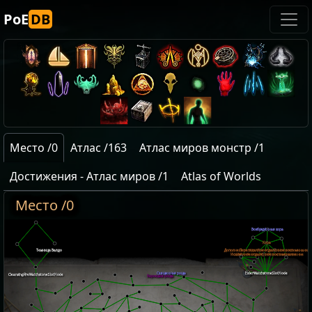
PoE
DB
Место /0
Атлас /163
Атлас миров монстр /1
Достижения - Атлас миров /1
Atlas of Worlds
Место /0
Возбуждённая кора
Кора
Переписанное отдалённое воспоминание
Дополненное отдалённое воспоминание
Темница Валдо
Искажённое отдалённое воспоминание
Изменённое отдалённое воспоминание
Священная роща
ElderWatchstoneSlotNode
CleansingFireWatchstoneSlotNode
Заросшая роща