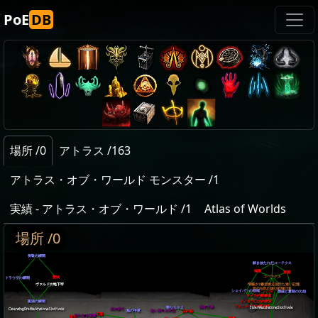
PoE
DB
場所 /0
アトラス /163
アトラス・オブ・ワールド モンスター /1
実績 - アトラス・オブ・ワールド /1
Atlas of Worlds
場所 /0
畏敬の瞬間
解き放たれたコーテクス
城塞
要塞
コーテクス
聖域
トラウマの瞬間
書き換えられた遠い記憶
増幅された遠い記憶
ヴァルドの地下牢
歪められた遠い記憶
改変された遠い記憶
シェイパーの領域
ヒュドラの巣
価値と意味の欠如
キメラの闘拳場
孤独の瞬間
ミノタウロスの迷宮
フェニックスの鍛冶場
湖の小島
聖なる木立
ElderWatchstoneSlotNode
川の果て
CleansingFireWatchstoneSlotNode
無の中枢
生い茂った木立
茨の谷
工場
汚れなき楽園
温室
鐘楼