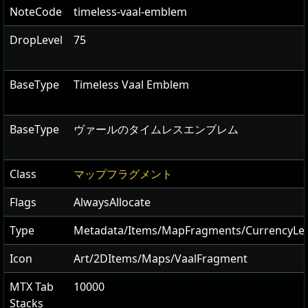
NoteCode
timeless-vaal-emblem
DropLevel
75
BaseType
Timeless Vaal Emblem
BaseType
ヴァールのタイムレスエンブレム
Class
マップフラグメント
Flags
AlwaysAllocate
Type
Metadata/Items/MapFragments/CurrencyLe
Icon
Art/2DItems/Maps/VaalFragment
MTX Tab
10000
Stacks