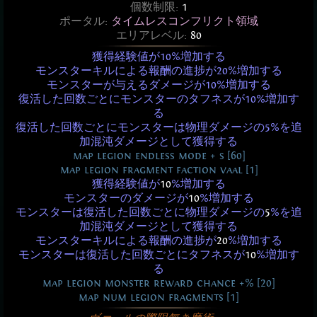
個数制限:
1
ポータル:
タイムレスコンフリクト領域
エリアレベル:
80
獲得経験値が10%増加する
モンスターキルによる報酬の進捗が20%増加する
モンスターが与えるダメージが10%増加する
復活した回数ごとにモンスターのタフネスが10%増加す
る
復活した回数ごとにモンスターは物理ダメージの5%を追
加混沌ダメージとして獲得する
map legion endless mode + s [60]
map legion fragment faction vaal [1]
獲得経験値が
10
%増加する
モンスターのダメージが
10
%増加する
モンスターは復活した回数ごとに物理ダメージの
5
%を追
加混沌ダメージとして獲得する
モンスターキルによる報酬の進捗が
20
%増加する
モンスターは復活した回数ごとにタフネスが
10
%増加す
る
map legion monster reward chance +% [20]
map num legion fragments [1]