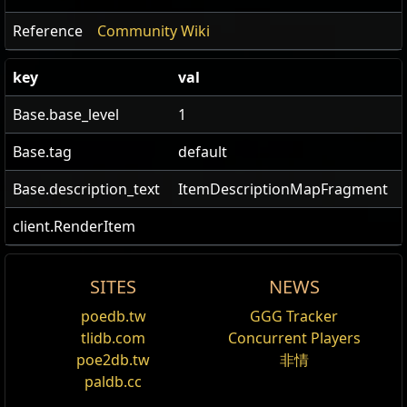
Reference
Community Wiki
key
val
Base.base_level
1
Base.tag
default
Base.description_text
ItemDescriptionMapFragment
client.RenderItem
SITES
NEWS
US Realm Economy
Wiki
カルイのタイムレスエンブレム
Timeless Vaal
レベ
poedb.tw
GGG Tracker
編集
個数制限:
1
アイテム
マップ
ル
tlidb.com
Concurrent Players
24h volume
ポータル:
タイムレスコンフリクト領域
Emblem
24h Value
poe2db.tw
非情
traded
エリアレベル:
80
タイムレスコンフリク
80
paldb.cc
ト領域
Timeless Vaal Emblem
is a map fragment obtained
獲得経験値が10%増加する
8.81
カオスオーブ
1
ヴァール
27,923