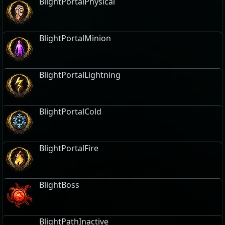
BlightPortalPhysical
BlightPortalMinion
BlightPortalLightning
BlightPortalCold
BlightPortalFire
BlightBoss
BlightPathInactive