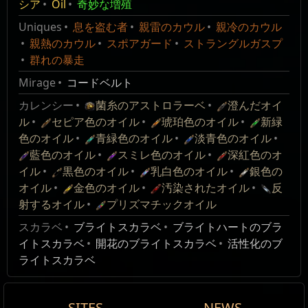
アクト 3
Blight
与する。ブライトのデバフを受けていない敵は短い
シスターカッシア
103
冷却タワー Mk I
カレンシー
ブライトの嚢胞
シア
Oil
奇妙な増殖
戦士の道
Archnemesis Patch Notes
名前
Damage%
フ%
Spectre
副次的持続時間妨害のデバフを受け、移動スピード
コスト： 100
オイル:
プリズマチック
,
黒色
,
乳白色
霊液のポンプを起動し、ブライトエンカウンターを開始し
ユニーク
ブライトの膿疱
Uniques
息を盗む者
親雷のカウル
親冷のカウル
が遅くなる。チャネリングをし続けると、デバフの
Blight-ravaged Maps Problem:
よう。
範囲: 35
タワーの基部
親熱のカウル
スポアガード
ストラングルガスプ
近接ダメージが
16
%増加する
ジェム
ブライトの膿疱
スタックが新たに追加される。スタックごとにそれ
ダメージ: 低
アーマーが
16
%増加する
群れの暴走
Blight-ravaged Maps are generally not as
ぞれの持続時間を持つ。
周囲の敵を冷却しダメージを与える
冷却タワー Mk I
最大ライフ
+16
マップ
ブライトの袋
rewarding as regular Blighted Maps given the
Mirage
コードベルト
筋力
+30
コンテージョンのブライト
同じタイプのブライトモンスターに効果がない
トリンケット
ブライトの嚢胞
time investment and difficulty increase.
冷却タワー Mk II
殺しの傾向
カレンシー
目の前の敵に混沌継続ダメージを与えるデバフを付
菌糸のアストロラーベ
澄んだオイ
冷却タワー Mk II
アーマー
ブライトの嚢胞
オイル:
プリズマチック
,
藍色
,
黒色
ル
与する。ブライトのデバフを受けていない敵は短い
セピア色のオイル
琥珀色のオイル
新緑
Solution:
冷却タワー Mk III
コスト： 150
色のオイル
副次的持続時間妨害のデバフを受け、移動スピード
青緑色のオイル
淡青色のオイル
武器
ブライトの嚢胞
回避力が
18
%増加する
範囲: 35
Improve the reward for increasing the difficulty
藍色のオイル
が遅くなる。チャネリングをし続けると、デバフの
スミレ色のオイル
深紅色のオ
フリーズボルトタワー
最大ライフ
+12
アビス
ブライトの袋
ダメージ増加
of Blight-ravaged Maps.
イル
スタックが新たに追加される。スタックごとにそれ
黒色のオイル
乳白色のオイル
銀色の
投射物ダメージが
16
%増加する
冷却効果増加
グレイシャルケージタワー
ハービンジャー
ブライトの袋
器用さ
+30
オイル
ぞれの持続時間を持つ。ダメージを与えるデバフは
金色のオイル
汚染されたオイル
反
より多くの敵を対象とする
Specifics:
射するオイル
コンテージョンにより他の敵に拡散する。
プリズマチックオイル
神秘的な才能
ブリーチ
ブライトの膿疱
冷却タワー Mk III
ショックノヴァタワー Mk I
Blight-ravaged Maps now have "Map's Item
オイル:
プリズマチック
,
淡青色
,
乳白色
スカラベ
萎縮のブライト
ブライトスカラベ
ブライトハートのブラ
コスト： 300
Essences
ブライトの袋
Quantity Modifiers also affect Blight Chest count
ショックノヴァタワー Mk
イトスカラベ
目の前の敵に混沌継続ダメージを与えるデバフを付
開花のブライトスカラベ
活性化のブ
範囲: 35
スペルダメージが
16
%増加する
Essences2
ブライトの袋
at 40% value" (previously 20%). This change
II
最大エナジーシールド
+14
ライトスカラベ
与する。ブライトのデバフを受けていない敵は長い
ダメージ増加
affects existing items.
マナ自動回復レートが
25
%増加する
冷却効果増加
Fragments
ブライトの袋
副次的持続時間妨害のデバフを受け、移動スピード
ショックノヴァタワー Mk
知性
+30
より多くの敵を対象とする
が遅くなり、ライフ自動回復レートが減少する。チ
Ultimatum Patch Notes
スカラベ
ブライトの袋
III
SITES
NEWS
復讐の連鎖