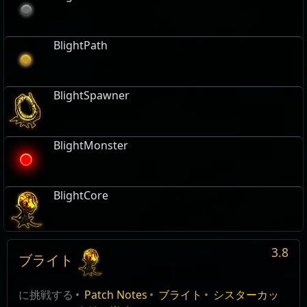
BlightPath
BlightSpawner
BlightMonster
BlightCore
3.8
ブライト
奇妙な増殖
ブライト
Type
Blight league
名前
数量
Reset
Reset
Reset
Reset
編集
MasterQuest
目の前の敵に混沌継続ダメージを与えるデバフを付
に挑戦する
Patch Notes
ブライト
シスターカッ
ライ