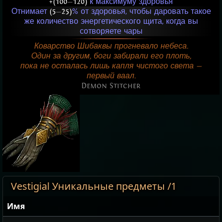
+(100
—
120)
к максимуму здоровья
Отнимает
(5
—
25)
% от здоровья, чтобы даровать такое
же количество энергетического щита, когда вы
сотворяете чары
Коварство Шибаквы прогневало небеса.
Один за другим, боги забирали его плоть,
пока не осталась лишь капля чистого света —
первый ваал.
Demon Stitcher
Vestigial Уникальные предметы /1
Имя