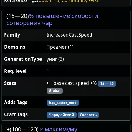
Reference
poe.ninja
,
Community Wiki
(15
—
20)
% повышение скорости
сотворения чар
Family
IncreasedCastSpeed
Domains
Предмет (1)
GenerationType
уник (3)
Req. level
1
Stats
base cast speed +%
15
—
20
Global
Adds Tags
has_caster_mod
Craft Tags
Чародейский
Скорость
+(100
—
120)
к максимуму