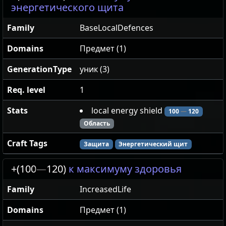
энергетического щита
Family
BaseLocalDefences
Domains
Предмет (1)
GenerationType
уник (3)
Req. level
1
Stats
local energy shield
100
—
120
Область
Craft Tags
Защита
Энергетический щит
+(100
—
120)
к максимуму здоровья
Family
IncreasedLife
Domains
Предмет (1)