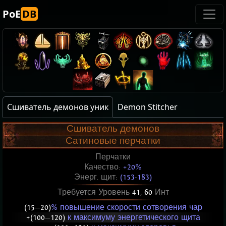
PoE
DB
Сшиватель демонов уник
Demon Stitcher
Сшиватель демонов
Сатиновые перчатки
Перчатки
Качество:
+20%
Энерг. щит:
(153-183)
Требуется Уровень
41
,
60
Инт
(15
—
20)
% повышение скорости сотворения чар
+(100
—
120)
к максимуму энергетического щита