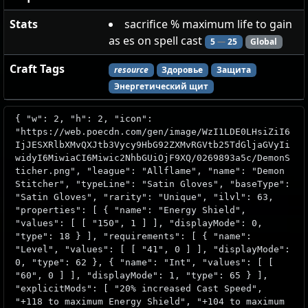
Stats
sacrifice % maximum life to gain
as es on spell cast
5
—
25
Global
Craft Tags
resource
Здоровье
Защита
Энергетический щит
{ "w": 2, "h": 2, "icon":
"https://web.poecdn.com/gen/image/WzI1LDE0LHsiZiI6
IjJESXRlbXMvQXJtb3Vycy9HbG92ZXMvRGVtb25TdGljaGVyIi
widyI6MiwiaCI6Miwic2NhbGUiOjF9XQ/0269893a5c/DemonS
ticher.png", "league": "Allflame", "name": "Demon
Stitcher", "typeLine": "Satin Gloves", "baseType":
"Satin Gloves", "rarity": "Unique", "ilvl": 63,
"properties": [ { "name": "Energy Shield",
"values": [ [ "150", 1 ] ], "displayMode": 0,
"type": 18 } ], "requirements": [ { "name":
"Level", "values": [ [ "41", 0 ] ], "displayMode":
0, "type": 62 }, { "name": "Int", "values": [ [
"60", 0 ] ], "displayMode": 1, "type": 65 } ],
"explicitMods": [ "20% increased Cast Speed",
"+118 to maximum Energy Shield", "+104 to maximum