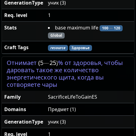
GenerationType
уник (3)
Req. level
1
Stats
base maximum life
100
—
120
Global
Craft Tags
resource
Здоровье
Отнимает
(5
—
25)
% от здоровья, чтобы
даровать такое же количество
энергетического щита, когда вы
сотворяете чары
Family
SacrificeLifeToGainES
Domains
Предмет (1)
GenerationType
уник (3)
Req. level
1