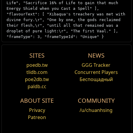
Life", "Sacrifice 16% of Life to gain that much
Energy Shield when you Cast a Spell" ],
"flavourText": [ "Xibaqua's treachery was met with
divine fury.\r", "One by one, the gods reclaimed
their flesh,\r", "until all that remained was a
droplet of pure light:\r", "The first Vaal." ],
"frameType": 3, "frameTypeId": "Unique" }
SITES
NEWS
Demon Stitcher
poedb.tw
GGG Tracker
Менять
tlidb.com
Concurrent Players
Version history
poe2db.tw
Беспощадный
paldb.cc
Version
Changes
ABOUT SITE
COMMUNITY
3.19.0
Now has
+100-120 to maximum
Privacy
/u/chuanhsing
(both
Energy Shield and maximum Life
Patreon
previously +50-70)
Now has
Sacrifice 5-25% of Life to