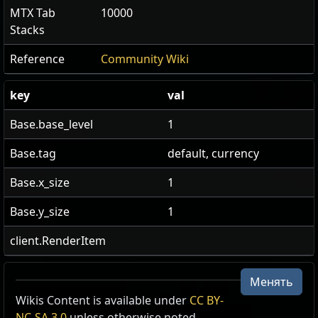
MTX Tab
10000
Stacks
Reference
Community Wiki
key
val
Base.base_level
1
Base.tag
default, currency
Base.x_size
1
Base.y_size
1
client.RenderItem
Менять
US Realm Economy
Wiki
Wikis Content is available under
CC BY-
NC-SA 3.0
unless otherwise noted.