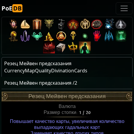
PoE
DB
Резец Мейвен предсказания
CurrencyMapQualityDivinationCards
Резец Мейвен предсказания /2
Резец Мейвен предсказания
Валюта
Размер стопки:
1 / 20
Повышает качество карты, увеличивая количество
выпадающих гадальных карт
Заменяет качество других типов