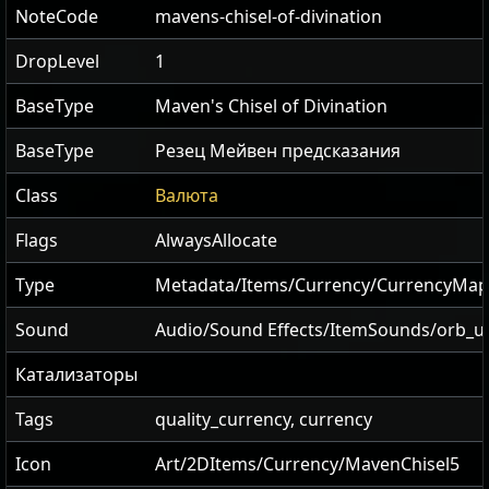
NoteCode
mavens-chisel-of-divination
DropLevel
1
BaseType
Maven's Chisel of Divination
BaseType
Резец Мейвен предсказания
Class
Валюта
Flags
AlwaysAllocate
Type
Metadata/Items/Currency/CurrencyMapQ
Sound
Audio/Sound Effects/ItemSounds/orb_u
Катализаторы
Tags
quality_currency, currency
Icon
Art/2DItems/Currency/MavenChisel5