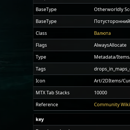
BaseType
Otherworldly Sc
BaseType
Потусторонний
Class
Валюта
Flags
AlwaysAllocate
Type
Metadata/Items
Tags
drops_in_maps_o
Icon
Art/2DItems/Cu
MTX Tab Stacks
10000
Reference
Community Wiki
key