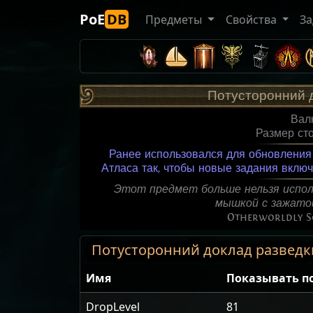
PoE
DB
Предметы
Свойства
За
Потусторонний 
Вал
Размер ст
Ранее использовался для обновления
Атласа так, чтобы новые задания вклю
Этот предмет больше нельзя испол
мышкой с зажатой
Otherworldly S
Потусторонний доклад разведки 
Имя
Показывать п
DropLevel
81