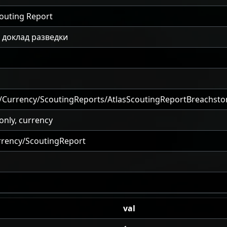
outing Report
 доклад разведки
/Currency/ScoutingReports/AtlasScoutingReportBreachsto
nly, currency
rrency/ScoutingReport
val