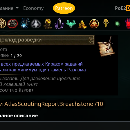
дание
Economy
Patreon
PoE2
доклад разведки
юта
опки:
1 / 20
 всех предлагаемых Кираком заданий
чали как минимум один камень Разлома
ьзовать. Для разделения щёлкните
 клавишей Shift.
couting Report
AtlasScoutingReportBreachstone /10
олное описание