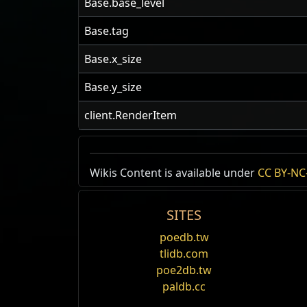
Base.base_level
Base.tag
Base.x_size
Base.y_size
client.RenderItem
Wikis Content is available under
CC BY-NC-
SITES
poedb.tw
tlidb.com
poe2db.tw
paldb.cc