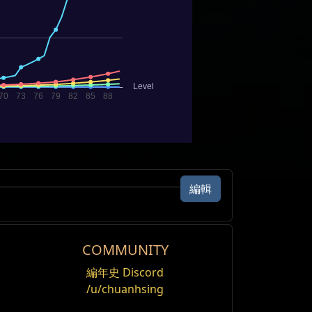
編輯
COMMUNITY
編年史 Discord
/u/chuanhsing