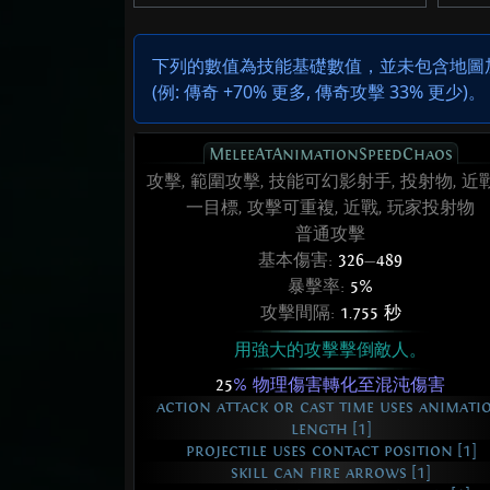
下列的數值為技能基礎數值，並未包含地圖加成
(例:
傳奇 +70% 更多
,
傳奇攻擊 33% 更少
)。
MeleeAtAnimationSpeedChaos
攻擊, 範圍攻擊, 技能可幻影射手, 投射物, 近
一目標, 攻擊可重複, 近戰, 玩家投射物
普通攻擊
基本傷害:
326
—
489
暴擊率:
5%
攻擊間隔:
1.755 秒
用強大的攻擊擊倒敵人。
25
% 物理傷害轉化至混沌傷害
action attack or cast time uses animati
length [1]
projectile uses contact position [1]
skill can fire arrows [1]