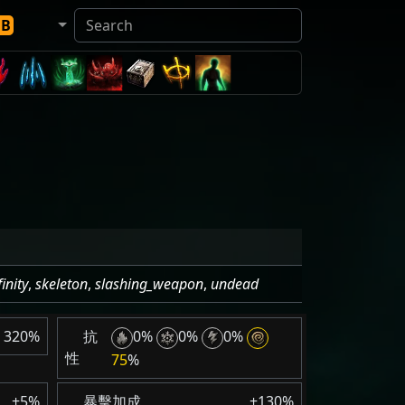
DB
inity
,
skeleton
,
slashing_weapon
,
undead
320%
抗
0%
0%
0%
性
75
%
+5%
暴擊加成
+130%