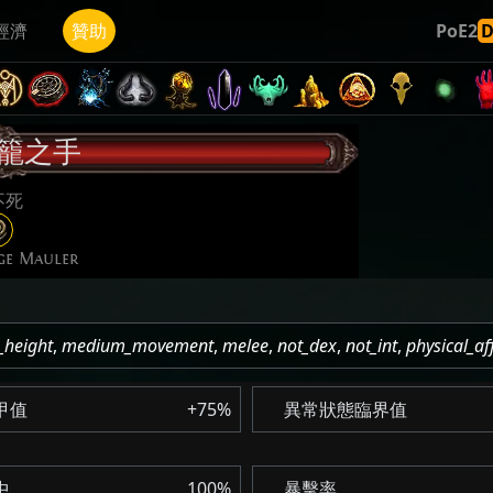
經濟
贊助
PoE2
籠之手
不死
ge Mauler
_height
,
medium_movement
,
melee
,
not_dex
,
not_int
,
physical_aff
甲值
+75%
異常狀態臨界值
中
100%
暴擊率