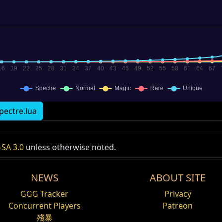
pectre.lua
SA 3.0
unless otherwise noted.
NEWS
ABOUT SITE
GGG Tracker
Privacy
Concurrent Players
Patreon
殘暴