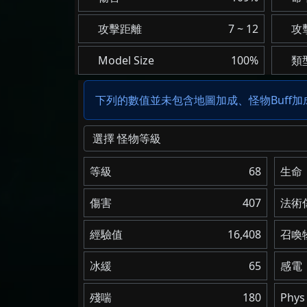
攻擊距離
7 ~ 12
攻
Model Size
100%
類
下列的數值並未包含地圖加成、怪物Buff
選擇 怪物等級
等級
68
生命
傷害
407
法術
經驗值
16,408
召喚
冰緩
65
感電
殘喘
180
Phys 