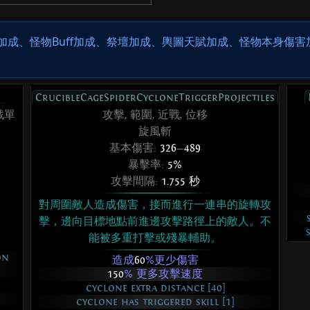
、怪物Buff加成、祭壇加成、輿圖天賦加成、怪物本身傷害加成(
CrucibleCageSpiderCycloneTriggerProjectiles
戰單
攻擊, 範圍, 近戰, 位移
旋風斬
基本傷害:
326
—
489
暴擊率:
5%
攻擊間隔:
1.755 秒
對周圍敵人造成傷害，接而進行一連串的旋轉攻
擊，邊向目標地點前進邊攻擊路徑上的敵人。不
能被多重打擊或殘暴輔助。
on
造成
60
%更少傷害
150
% 更多攻擊速度
cyclone extra distance [40]
cyclone has triggered skill [1]