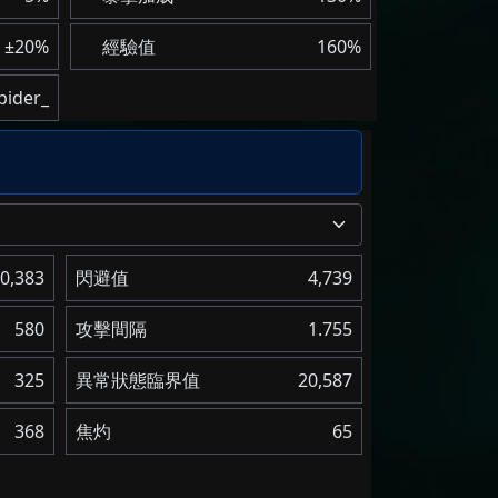
±20%
經驗值
160%
pider_
0,383
閃避值
4,739
580
攻擊間隔
1.755
325
異常狀態臨界值
20,587
368
焦灼
65