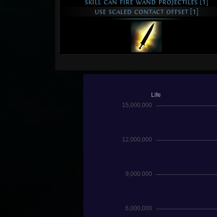
skill can fire wand projectiles [1]
use scaled contact offset [1]