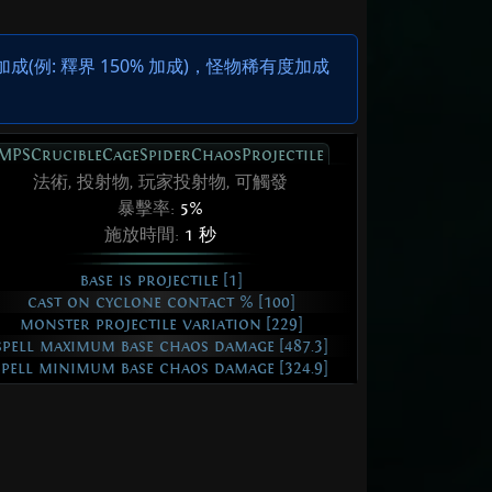
例: 釋界 150% 加成)，怪物稀有度加成
MPSCrucibleCageSpiderChaosProjectile
法術, 投射物, 玩家投射物, 可觸發
暴擊率:
5%
施放時間:
1 秒
base is projectile [1]
cast on cyclone contact % [100]
monster projectile variation [229]
spell maximum base chaos damage [487.3]
spell minimum base chaos damage [324.9]