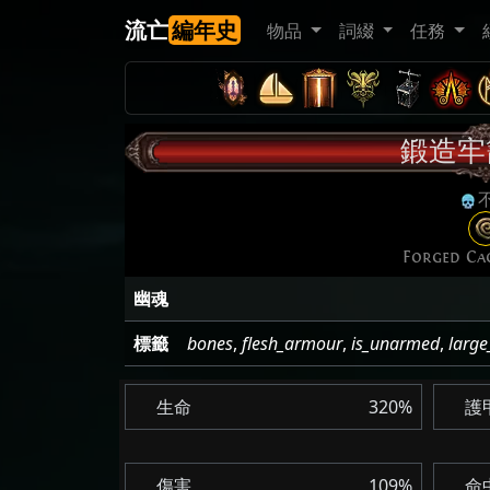
流亡
編年史
物品
詞綴
任務
鍛造牢
Forged Ca
幽魂
標籤
bones
,
flesh_armour
,
is_unarmed
,
large
生命
320%
護
傷害
109%
命