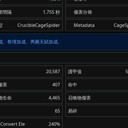
擊間隔
1.755 秒
傷害分佈
型
CrucibleCageSpider
Metadata
CageS
加成、祭壇加成、輿圖天賦加成。
20,587
護甲值
5
傷害
407
命中
物生命
4,465
召喚物傷害
65
易碎
Convert Ele
240%