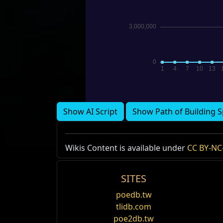
Show AI Script
Show Path of Building S
Wikis Content is available under
CC BY-NC-
SITES
poedb.tw
tlidb.com
poe2db.tw