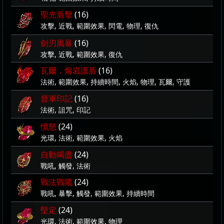
聖光盾擊
(16)
攻擊, 近戰, 範圍效果, 閃電, 物理, 復仇
劍刃風暴
(16)
攻擊, 近戰, 範圍效果, 復仇
瓦爾．熔岩護盾
(16)
法術, 範圍效果, 持續時間, 火焰, 物理, 瓦爾, 守護
督軍印記
(16)
法術, 詛咒, 印記
憤怒
(24)
光環, 法術, 範圍效果, 火焰
自動竭盡
(24)
戰吼, 觸發, 法術
戰法戰吼
(24)
戰吼, 暴擊, 觸發, 範圍效果, 持續時間
堅定
(24)
光環, 法術, 範圍效果, 物理