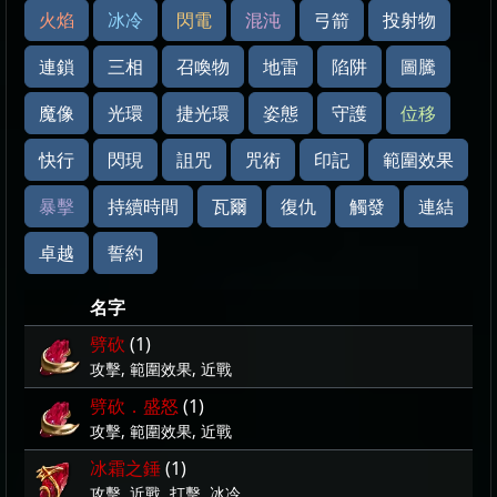
火焰
冰冷
閃電
混沌
弓箭
投射物
連鎖
三相
召喚物
地雷
陷阱
圖騰
魔像
光環
捷光環
姿態
守護
位移
快行
閃現
詛咒
咒術
印記
範圍效果
暴擊
持續時間
瓦爾
復仇
觸發
連結
卓越
誓約
名字
劈砍
(1)
攻擊, 範圍效果, 近戰
劈砍．盛怒
(1)
攻擊, 範圍效果, 近戰
冰霜之錘
(1)
攻擊, 近戰, 打擊, 冰冷