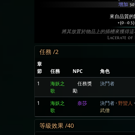
增加
50
來自品質的
+(0
—
0.5)
將其放置於物品上的插槽來獲得這
Lacerate of
任務 /2
章
節
任務
NPC
角色
1
海妖之
任務獎
決鬥者
歌
勵
1
海妖之
奈莎
決鬥者
·
野蠻人
歌
武僧
等級效果 /40