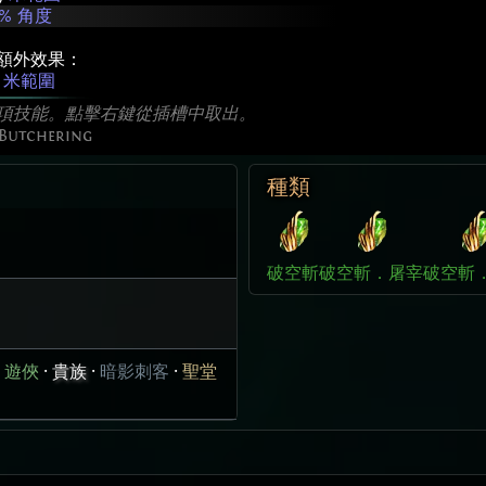
% 角度
額外效果：
米範圍
項技能。點擊右鍵從插槽中取出。
 Butchering
種類
破空斬
破空斬．屠宰
破空斬
·
遊俠
·
貴族
·
暗影刺客
·
聖堂