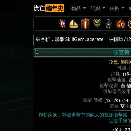
流亡
編年史
物品
詞綴
任務
破空斬．屠宰 SkillGemLacerate
被輔助 /12
破空斬
攻擊
,
範圍
等級:
消耗:
(16
攻擊速度:
攻擊傷害:
基礎的
附加傷害效用
需要 等級
(12
—
70)
,
(14
需要
雙手
揮斬兩次，釋放出擊中的敵人的寬泛衝擊波
定雙手斧
+(0.4
—
2.3