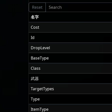
名字
Cost
Id
DropLevel
BaseType
Class
武器
TargetTypes
Type
ItemType