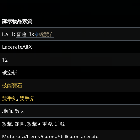
顯示物品素質
iLvl 1:
普通: 1x
蛻變石
LacerateAltX
12
破空斬
技能寶石
雙手劍
,
雙手斧
地面, 敵人
攻擊, 範圍, 攻擊可重複, 近戰
Metadata/Items/Gems/SkillGemLacerate