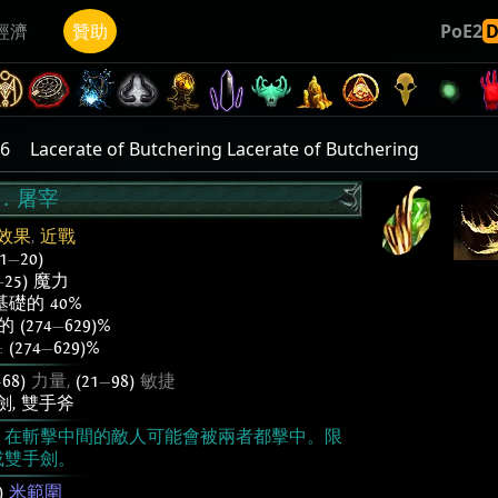
經濟
贊助
PoE2
6
Lacerate of Butchering Lacerate of Butchering
．屠宰
效果
,
近戰
(1
—
20)
—
25) 魔力
基礎的 40%
 (274
—
629)%
:
(274
—
629)%
—
68)
力量,
(21
—
98)
敏捷
劍
,
雙手斧
。在斬擊中間的敵人可能會被兩者都擊中。限
或雙手劍。
)
米範圍