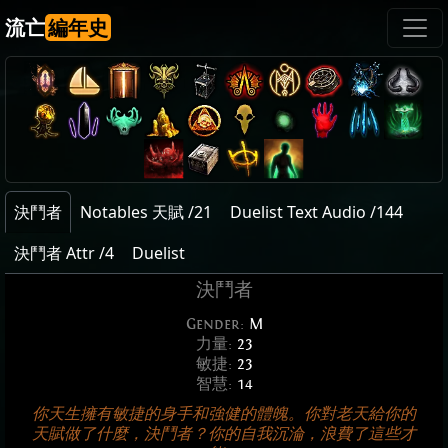
流亡
編年史
決鬥者
Notables 天賦 /21
Duelist Text Audio /144
決鬥者 Attr /4
Duelist
決鬥者
Gender:
M
力量:
23
敏捷:
23
智慧:
14
你天生擁有敏捷的身手和強健的體魄。你對老天給你的
天賦做了什麼，決鬥者？你的自我沉淪，浪費了這些才