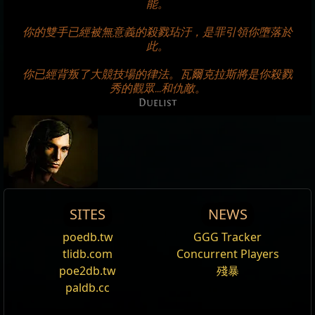
能。
你的雙手已經被無意義的殺戮玷汙，是罪引領你墮落於
此。
你已經背叛了大競技場的律法。瓦爾克拉斯將是你殺戮
秀的觀眾...和仇敵。
Duelist
決鬥者
SITES
NEWS
Duelist
Reset
poedb.tw
GGG Tracker
編輯
DUELIST
tlidb.com
Concurrent Players
名字
獵頭者
The
Duelist
is Path of Exile's
Strength
/
Dexterity
poe2db.tw
殘暴
昇華:
處刑者
這裡實在不算是什麼優秀的決鬥場，不過現在...也沒得選擇
hybrid class, making him unmatched at dealing and
paldb.cc
角色:
決鬥者
了。
avoiding damage. He can effectively use a shield, but