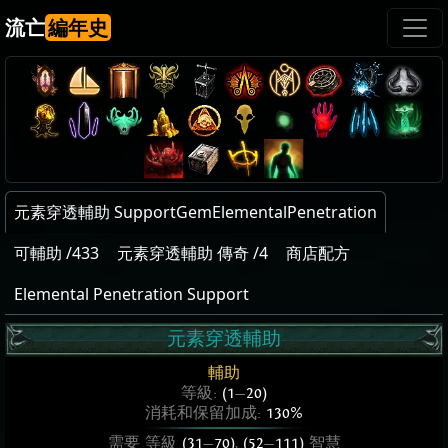
流亡
編年史
元素穿透輔助 SupportGemElementalPenetration
可輔助 /433
元素穿透輔助 傳奇 /4
商店配方
Elemental Penetration Support
元素穿透輔助
輔助
等級:
(1
—
20)
消耗和保留加成:
130%
需要 等級
(31
—
70)
,
(52
—
111)
智慧