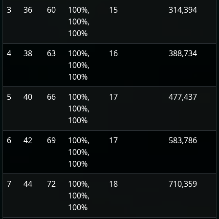
3
36
60
100%,
15
314,394
100%,
100%
4
38
63
100%,
16
388,734
100%,
100%
5
40
66
100%,
17
477,437
100%,
100%
6
42
69
100%,
17
583,786
100%,
100%
7
44
72
100%,
18
710,359
100%,
100%