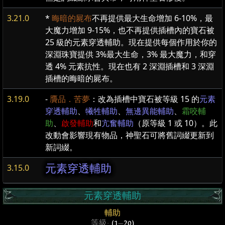
3.21.0
*
晦暗的屍布
不再提供最大生命增加 6-10%，最
大魔力增加 9-15%，也不再提供插槽內的寶石被
25 級的元素穿透輔助。現在提供每個作用於你的
深淵珠寶提供 3%最大生命，3% 最大魔力，和穿
透 4% 元素抗性。現在也有 2 深淵插槽和 3 深淵
插槽的晦暗的屍布。
3.19.0
-
贗品．苦夢
：改為插槽中寶石被等級 15 的
元素
穿透輔助
、
犧牲輔助
、
無邊異能輔助
、
霜咬輔
助
、
啟發輔助
和
亢奮輔助
（原等級 1 或 10）。此
改動會影響現有物品，神聖石可將舊詞綴更新到
新詞綴。
元素穿透輔助
3.15.0
元素穿透輔助
輔助
等級:
(1
—
20)