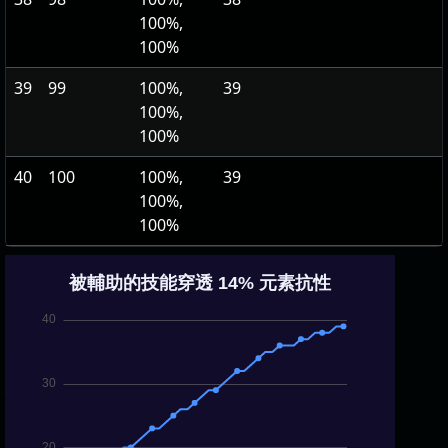
100%,
100%
39
99
100%,
39
100%,
100%
40
100
100%,
39
100%,
100%