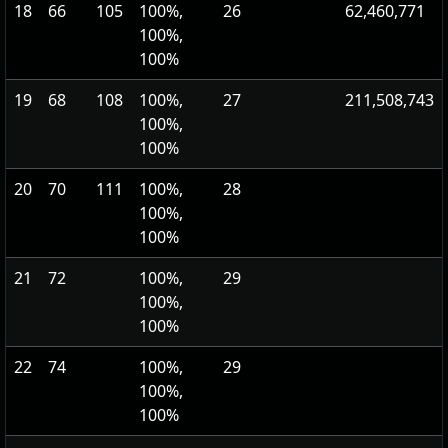
18
66
105
100%,
26
62,460,771
100%,
100%
19
68
108
100%,
27
211,508,743
100%,
100%
20
70
111
100%,
28
100%,
100%
21
72
100%,
29
100%,
100%
22
74
100%,
29
100%,
100%