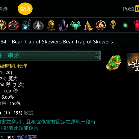
經濟
贊助
PoE2
94
Bear Trap of Skewers Bear Trap of Skewers
阱．串燒
續時間
,
物理
(1
—
20)
23) 魔力
.00 秒 (3 次)
:
1.00 秒
:
6.00%
用:
150%
)
,
(16
—
155)
敏捷
傷害並穿刺，且根據傷害被固定在原地一段時
法影響此技能傷害。
11
—
995)
物理傷害