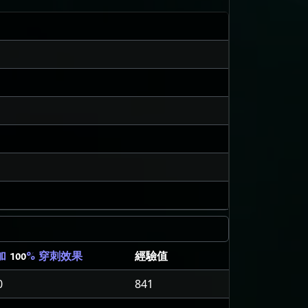
經驗值
加
100
% 穿刺效果
0
841