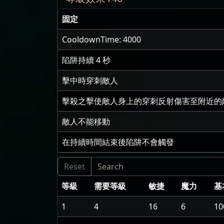
固定
CooldownTime: 4000
陷阱持續
4
秒
擊中時穿刺敵人
擊殺之擊使敵人身上的穿刺反射傷害至附近的
敵人不能移動
在持續時間結束後陷阱不會觸發
等級
需要等級
敏捷
魔力
基
1
4
16
6
10