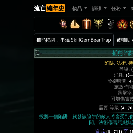
流亡
編年史
物品
詞綴
任務
捕熊陷阱．串燒 SkillGemBearTrap
被輔助 /
捕熊陷
陷阱
,
法術
,
持
等級:
消耗:
(6
—
冷卻時間:
4
施放時間
暴擊率
附加傷害效
需要 等級
(4
—
70
投擲一個陷阱，觸發該陷阱的敵人將會受到
間。法術傷害詞綴無
造成
(8
—
711)
至
(