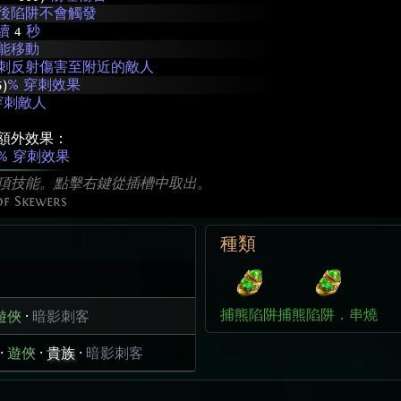
後陷阱不會觸發
續
4
秒
能移動
刺反射傷害至附近的敵人
5)
% 穿刺效果
穿刺敵人
額外效果：
% 穿刺效果
項技能。點擊右鍵從插槽中取出。
of Skewers
種類
捕熊陷阱
捕熊陷阱．串燒
遊俠
·
暗影刺客
·
遊俠
·
貴族
·
暗影刺客