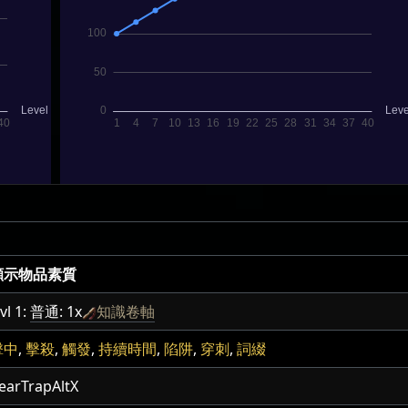
顯示物品素質
Lvl 1:
普通: 1x
知識卷軸
擊中
,
擊殺
,
觸發
,
持續時間
,
陷阱
,
穿刺
,
詞綴
earTrapAltX