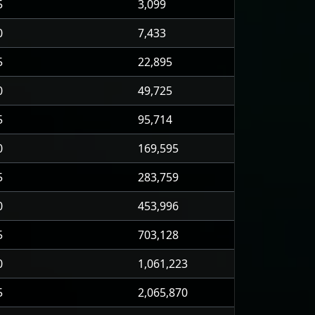
5
3,099
0
7,433
5
22,895
0
49,725
5
95,714
0
169,595
5
283,759
0
453,996
5
703,128
0
1,061,223
5
2,065,870