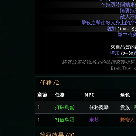
在持續時間結束
陷阱持
敵人不
擊殺之擊使敵人身上的穿
增加
(100
—
19
擊中時
來自品質的
增加
(0
—
80)
將其放置於物品上的插槽來獲得這
Bear Trap 
任務 /2
章節
任務
NPC
角色
1
打破鳥蛋
任務獎勵
貴族
·
1
打破鳥蛋
奈莎
野蠻人
等級效果 /40