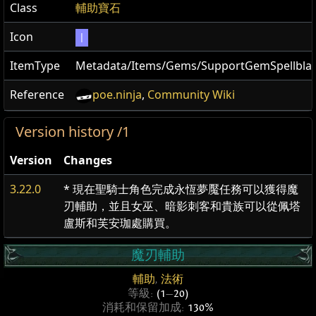
Class
輔助寶石
Icon
|
ItemType
Metadata/Items/Gems/SupportGemSpellbla
Reference
poe.ninja
,
Community Wiki
Version history /1
Version
Changes
3.22.0
* 現在聖騎士角色完成永恆夢魘任務可以獲得魔
刃輔助，並且女巫、暗影刺客和貴族可以從佩塔
盧斯和芙安珈處購買。
魔刃輔助
輔助
,
法術
等級:
(1
—
20)
消耗和保留加成:
130%