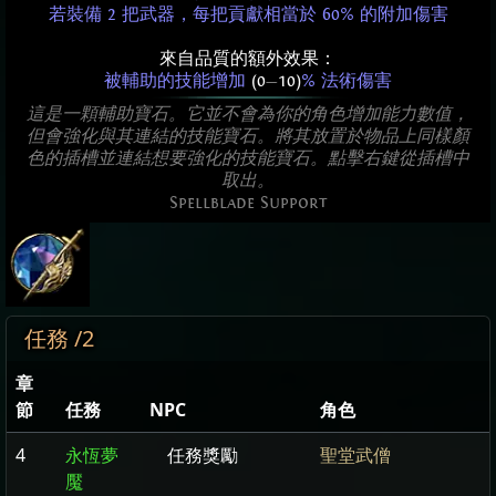
若裝備 2 把武器，每把貢獻相當於 60% 的附加傷害
來自品質的額外效果：
被輔助的技能增加
(0
—
10)
% 法術傷害
這是一顆輔助寶石。它並不會為你的角色增加能力數值，
但會強化與其連結的技能寶石。將其放置於物品上同樣顏
色的插槽並連結想要強化的技能寶石。點擊右鍵從插槽中
取出。
Spellblade Support
任務 /2
章
節
任務
NPC
角色
4
永恆夢
任務獎勵
聖堂武僧
魘