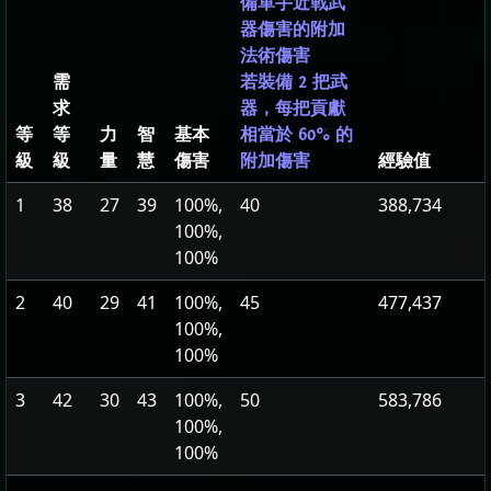
備單手近戰武
器傷害的附加
法術傷害
需
若裝備 2 把武
求
器，每把貢獻
等
等
力
智
基本
相當於 60% 的
級
級
量
慧
傷害
經驗值
附加傷害
1
38
27
39
100%,
40
388,734
100%,
100%
2
40
29
41
100%,
45
477,437
100%,
100%
3
42
30
43
100%,
50
583,786
100%,
100%