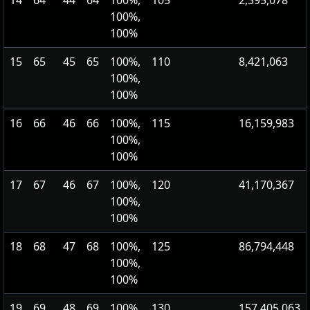
14
64
44
64
100%,
105
2,395,078
100%,
100%
15
65
45
65
100%,
110
8,421,063
100%,
100%
16
66
46
66
100%,
115
16,159,983
100%,
100%
17
67
46
67
100%,
120
41,170,367
100%,
100%
18
68
47
68
100%,
125
86,794,448
100%,
100%
19
69
48
69
100%,
130
157,405,063