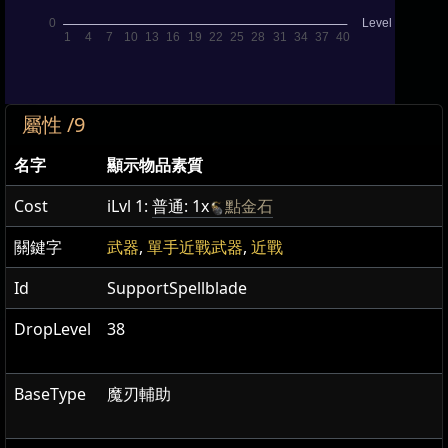
屬性 /9
名字
顯示物品素質
Cost
iLvl 1:
普通: 1x
點金石
關鍵字
武器
,
單手近戰武器
,
近戰
Id
SupportSpellblade
DropLevel
38
BaseType
魔刃輔助