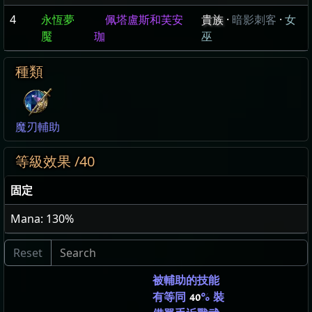
4
永恆夢
佩塔盧斯和芙安
貴族
·
暗影刺客
·
女
魘
珈
巫
種類
魔刃輔助
等級效果 /40
固定
Mana: 130%
被輔助的技能
有等同
40
% 裝