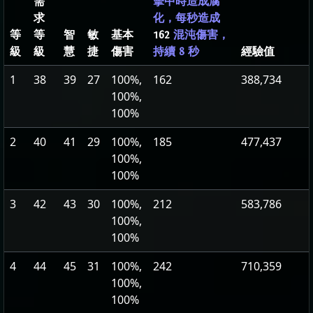
需
擊中時造成腐
求
化，每秒造成
等
等
智
敏
基本
162
混沌傷害，
級
級
慧
捷
傷害
經驗值
持續 8 秒
1
38
39
27
100%,
162
388,734
100%,
100%
2
40
41
29
100%,
185
477,437
100%,
100%
3
42
43
30
100%,
212
583,786
100%,
100%
4
44
45
31
100%,
242
710,359
100%,
100%