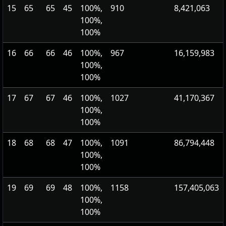
15
65
65
45
100%,
910
8,421,063
100%,
100%
16
66
66
46
100%,
967
16,159,983
100%,
100%
17
67
67
46
100%,
1027
41,170,367
100%,
100%
18
68
68
47
100%,
1091
86,794,448
100%,
100%
19
69
69
48
100%,
1158
157,405,063
100%,
100%