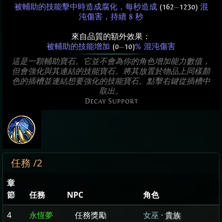
被輔助的技能擊中時造成腐化，每秒造成
(162
—
1230)
混
沌傷害，持續 8 秒
來自品質的額外效果：
被輔助的技能增加
(0
—
10)
% 混沌傷害
這是一顆輔助寶石。它並不會為你的角色增加能力數值，
但會強化與其連結的技能寶石。將其放置於物品上同樣顏
色的插槽並連結想要強化的技能寶石。點擊右鍵從插槽中
取出。
Decay Support
任務 /2
章
節
任務
NPC
角色
4
永恆夢
任務獎勵
女巫
·
貴族