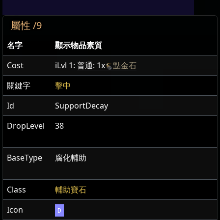
屬性 /9
名字
顯示物品素質
Cost
iLvl 1:
普通: 1x
點金石
關鍵字
擊中
Id
SupportDecay
DropLevel
38
BaseType
腐化輔助
Class
輔助寶石
Icon
D