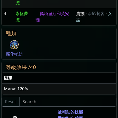
魘
4
永恆夢
佩塔盧斯和芙安
貴族
·
暗影刺客
·
女
魘
珈
巫
種類
腐化輔助
等級效果 /40
固定
Mana: 120%
被輔助的技能