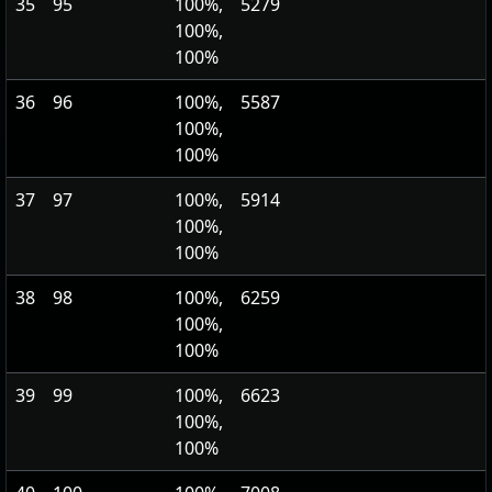
35
95
100%,
5279
100%,
100%
36
96
100%,
5587
100%,
100%
37
97
100%,
5914
100%,
100%
38
98
100%,
6259
100%,
100%
39
99
100%,
6623
100%,
100%