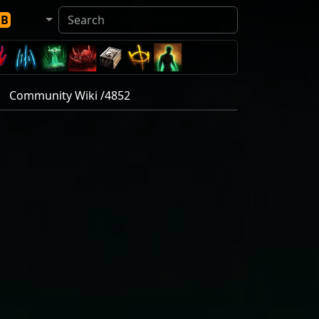
DB
Community Wiki /4852