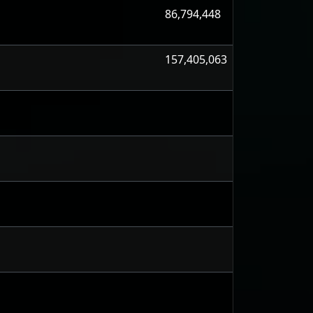
86,794,448
157,405,063