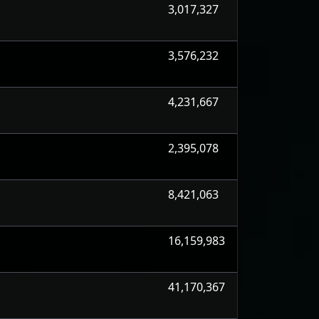
3,017,327
3,576,232
4,231,667
2,395,078
8,421,063
16,159,983
41,170,367