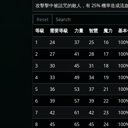
攻擊擊中被詛咒的敵人，有
25
% 機率造成流
等級
需要等級
力量
智慧
魔力
基本
1
24
37
25
16
100%
2
27
41
28
17
100%
3
30
45
31
18
100%
4
33
49
34
19
100%
5
36
53
37
21
100%
6
39
57
39
22
100%
7
42
61
42
23
100%
8
45
65
45
24
100%