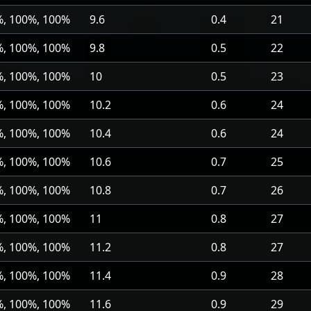
, 100%, 100%
9.6
0.4
21
, 100%, 100%
9.8
0.5
22
, 100%, 100%
10
0.5
23
, 100%, 100%
10.2
0.6
24
, 100%, 100%
10.4
0.6
24
, 100%, 100%
10.6
0.7
25
, 100%, 100%
10.8
0.7
26
, 100%, 100%
11
0.8
27
, 100%, 100%
11.2
0.8
27
, 100%, 100%
11.4
0.9
28
, 100%, 100%
11.6
0.9
29