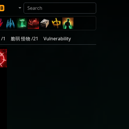
DB
 /1
脆弱 怪物 /21
Vulnerability