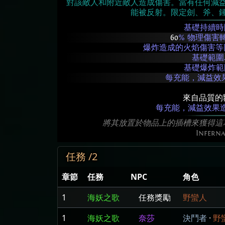
對該敵人和附近敵人造成傷害。當有任何減
能被反射。限定劍、斧、
基礎持續
60
% 物理傷害
爆炸造成的火焰傷害
基礎範
基礎爆炸
每充能，減益效
來自品質的
每充能，減益效果
將其放置於物品上的插槽來獲得這
Infern
任務 /2
章節
任務
NPC
角色
1
海妖之歌
任務獎勵
野蠻人
1
海妖之歌
奈莎
決鬥者
·
野