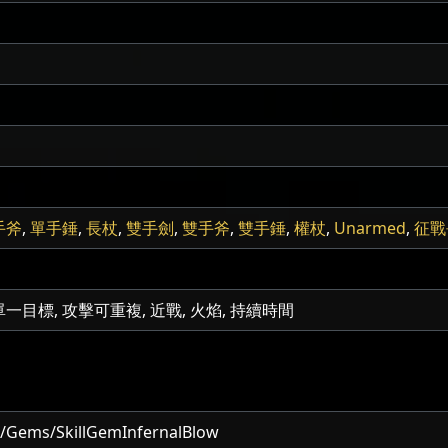
手斧
,
單手錘
,
長杖
,
雙手劍
,
雙手斧
,
雙手錘
,
權杖
,
Unarmed
,
征戰
單一目標, 攻擊可重複, 近戰, 火焰, 持續時間
/Gems/SkillGemInfernalBlow