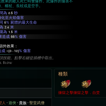
益效果的敵人死亡時會爆炸。此爆炸的傷害不
錘、權杖、長杖或是空手。
時間為
0.8
秒
轉化至火焰傷害
等同
6
% 屍體的最大生命
圍為
2.4
米
範圍為
1.8
米
果造成
66
% 傷害
額外效果：
造成
+(0
—
10)
% 傷害
項技能。點擊右鍵從插槽中取出。
al Blow
種類
煉獄之擊
煉獄之擊．自焚
蠻人
·
遊俠
·
貴族
·
聖堂武僧