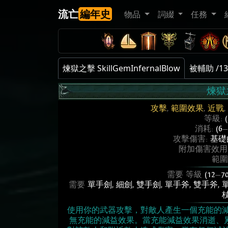
流亡
編年史
物品
詞綴
任務
煉獄之擊 SkillGemInfernalBlow
被輔助 /13
煉獄
攻擊
,
範圍效果
,
近戰
,
等級:
消耗:
(6
—
攻擊傷害:
基礎的
附加傷害效用
範圍
需要 等級
(12
—
70
需要
單手劍
,
細劍
,
雙手劍
,
單手斧
,
雙手斧
,
使用你的武器攻擊，對敵人產生一個充能的
無充能的減益效果。當充能減益效果消逝、