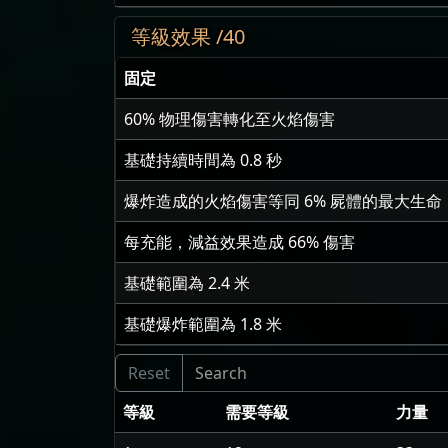
等級效果 /40
固定
60
% 物理傷害轉化至火焰傷害
基礎持續時間為
0.8
秒
爆炸造成的火焰傷害等同
6
% 屍體的最大生命
每充能，減益效果造成
66
% 傷害
基礎範圍為
2.4
米
基礎爆炸範圍為
1.8
米
等級
需要等級
力量