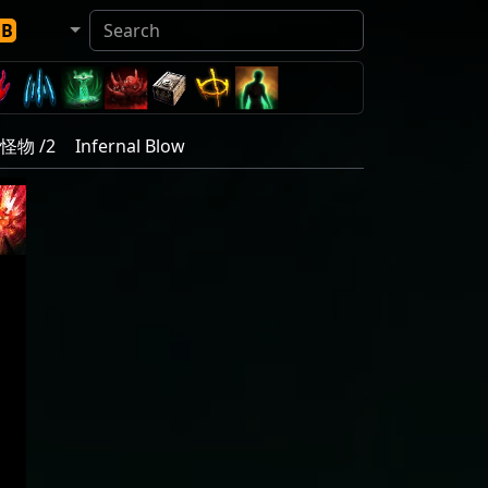
DB
怪物 /2
Infernal Blow