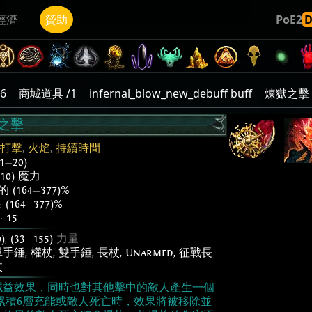
經濟
贊助
PoE2
6
商城道具 /1
infernal_blow_new_debuff buff
煉獄之擊 
之擊
打擊
,
火焰
,
持續時間
(1
—
20)
10) 魔力
 (164
—
377)%
:
(164
—
377)%
:
15
)
,
(33
—
155)
力量
單手錘
,
權杖
,
雙手錘
,
長杖
,
Unarmed
,
征戰長
杖
減益效果，同時也對其他擊中的敵人產生一個
累積6層充能或敵人死亡時，效果將被移除並