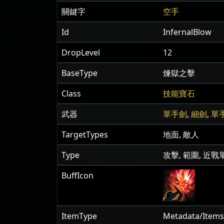
關鍵字
空手
Id
InfernalBlow
DropLevel
12
BaseType
煉獄之擊
Class
技能寶石
武器
單手劍
,
細劍
,
單
TargetTypes
地面, 敵人
Type
攻擊, 範圍, 近戰
BuffIcon
ItemType
Metadata/Items