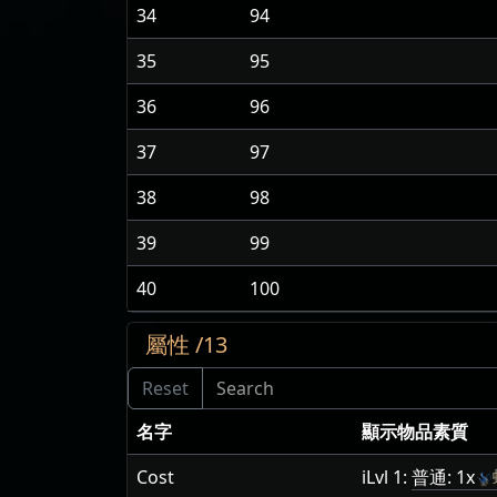
34
94
35
95
36
96
37
97
38
98
39
99
40
100
屬性 /13
名字
顯示物品素質
Cost
iLvl 1:
普通: 1x