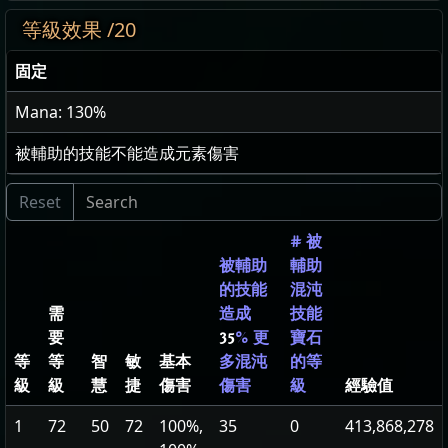
等級效果 /20
固定
Mana: 130%
被輔助的技能不能造成元素傷害
# 被
被輔助
輔助
的技能
混沌
需
造成
技能
要
35
% 更
寶石
等
等
智
敏
基本
多混沌
的等
級
級
慧
捷
傷害
經驗值
傷害
級
1
72
50
72
100%,
35
0
413,868,278