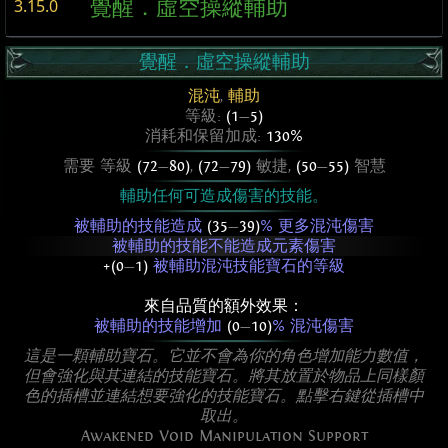
覺醒．虛空操縱輔助
3.15.0
覺醒．虛空操縱輔助
混沌
,
輔助
等級:
(1
—
5)
消耗和保留加成:
130%
需要 等級
(72
—
80)
,
(72
—
79)
敏捷,
(50
—
55)
智慧
輔助任何可造成傷害的技能。
被輔助的技能造成
(35
—
39)
% 更多混沌傷害
被輔助的技能不能造成元素傷害
+(0
—
1)
被輔助混沌技能寶石的等級
來自品質的額外效果：
被輔助的技能增加
(0
—
10)
% 混沌傷害
這是一顆輔助寶石。它並不會為你的角色增加能力數值，
但會強化與其連結的技能寶石。將其放置於物品上同樣顏
色的插槽並連結想要強化的技能寶石。點擊右鍵從插槽中
取出。
Awakened Void Manipulation Support