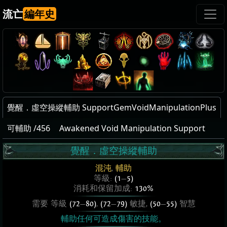
流亡
編年史
覺醒．虛空操縱輔助 SupportGemVoidManipulationPlus
可輔助 /456
Awakened Void Manipulation Support
覺醒．虛空操縱輔助
混沌
,
輔助
等級:
(1
—
5)
消耗和保留加成:
130%
需要 等級
(72
—
80)
,
(72
—
79)
敏捷,
(50
—
55)
智慧
輔助任何可造成傷害的技能。