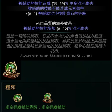
被輔助的技能造成
(35
—
39)
% 更多混沌傷害
被輔助的技能不能造成元素傷害
+(0
—
1)
被輔助混沌技能寶石的等級
來自品質的額外效果：
被輔助的技能增加
(0
—
10)
% 混沌傷害
這是一顆輔助寶石。它並不會為你的角色增加能力數值，
但會強化與其連結的技能寶石。將其放置於物品上同樣顏
色的插槽並連結想要強化的技能寶石。點擊右鍵從插槽中
取出。
Awakened Void Manipulation Support
種類
虛空操縱輔助
覺醒．虛空操縱輔助