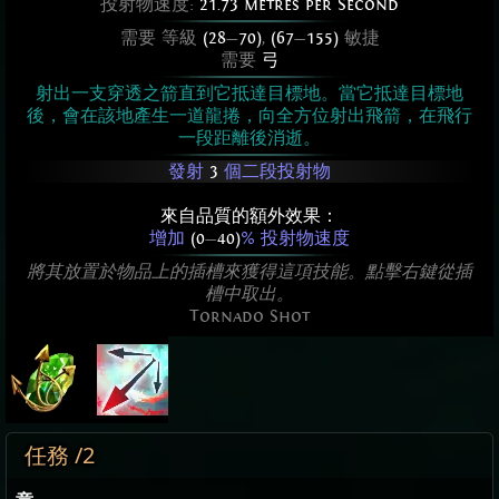
投射物速度:
21.73 metres per Second
需要 等級
(28
—
70)
,
(67
—
155)
敏捷
需要
弓
射出一支穿透之箭直到它抵達目標地。當它抵達目標地
後，會在該地產生一道龍捲，向全方位射出飛箭，在飛行
一段距離後消逝。
發射
3
個二段投射物
來自品質的額外效果：
增加
(0
—
40)
% 投射物速度
將其放置於物品上的插槽來獲得這項技能。點擊右鍵從插
槽中取出。
Tornado Shot
任務 /2