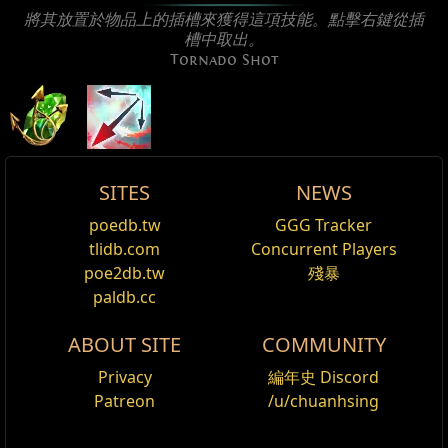
將其放置於物品上的插槽來獲得這項技能。點擊右鍵從插
槽中取出。
Tornado Shot
SITES
NEWS
主動類型: 攻擊, 投射物, 玩家投射物, 陷阱技能, 地雷技
龍捲射擊．夜風
Tornado Shot
poedb.tw
GGG Tracker
編輯
能, 圖騰技能, 範圍攻擊, 技能可幻影射手, 可觸發
龍捲射擊外觀
,
隱忍
tlidb.com
Concurrent Players
名字
傷害%
生命%
幽魂
Cost:
110
Tornado Shot
is a bow attack skill which fires a
poe2db.tw
殘暴
Reset
將技能「龍捲射擊」的特效替換為夜風。
夜之守望者
piercing shot that releases projectiles in all directions
paldb.cc
when it reaches the targeted location. The secondary
附加火焰傷害輔助
龍捲射擊．珀潔冰晶
奧拉．烏娜
ABOUT SITE
COMMUNITY
projectiles fade over time.
輔助任何可擊中敵人的技能。
龍捲射擊外觀
,
水晶
Cost:
100
啟發輔助
Privacy
編年史 Discord
安斯利．瓦里奇
Skill functions and interactions
輔助任何技能。召喚物、圖騰、陷阱和地雷無法獲得
Patreon
/u/chuanhsing
將技能「龍捲射擊」的特效替換為珀潔冰晶。
奈恩之手
Secondary projectiles
: Upon reaching the
啟發球。
龍捲射擊．絢麗眾星
targeted location, Tornado Shot's projectile