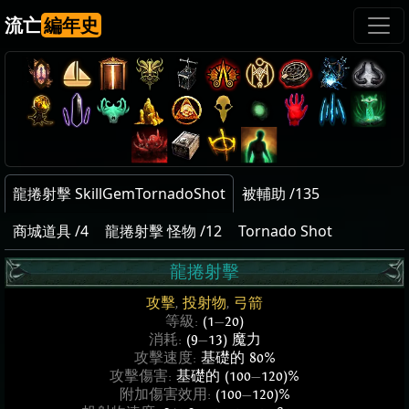
流亡
編年史
龍捲射擊 SkillGemTornadoShot
被輔助 /135
商城道具 /4
龍捲射擊 怪物 /12
Tornado Shot
龍捲射擊
攻擊
,
投射物
,
弓箭
等級:
(1
—
20)
消耗:
(9
—
13) 魔力
攻擊速度:
基礎的 80%
攻擊傷害:
基礎的 (100
—
120)%
附加傷害效用:
(100
—
120)%