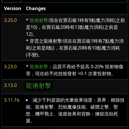
Version
Changes
3.25.0
*
龍捲射擊
:現在在寶石級1時有9點魔力消耗(之前
是10)，在寶石級20時有13點魔力消耗(之前是
12)。
* 穿雲之龍捲射擊:現在在寶石級1時有7點魔力消
耗(之前是8點)，在寶石級20時有10點魔力消耗
(不變)。
3.23.0
*
龍捲射擊
：品質不再給予提高 0-20% 投射物傷
害，現在給予此技能發射 +0-1 次要投射物。
龍捲射擊
3.13.0
3.11.1b
減少下列資源的光暈效果強度：異界．根除技
能、龍捲射擊、烈焰魔像技能、破體之擊、聖
怒．機甲戰士、迷蹤效果和背飾：煉獄浩劫死
翼。