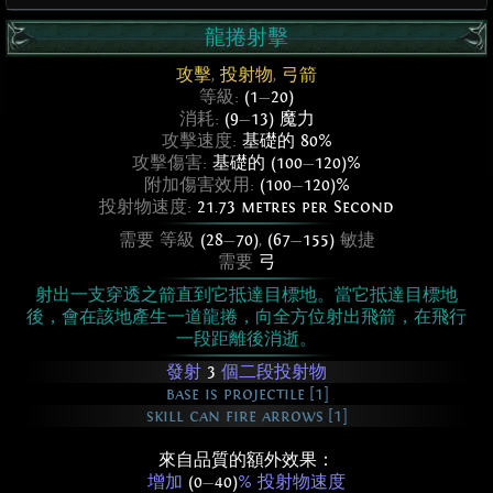
龍捲射擊
攻擊
,
投射物
,
弓箭
等級:
(1
—
20)
消耗:
(9
—
13) 魔力
攻擊速度:
基礎的 80%
攻擊傷害:
基礎的 (100
—
120)%
附加傷害效用:
(100
—
120)%
投射物速度:
21.73 metres per Second
需要 等級
(28
—
70)
,
(67
—
155)
敏捷
需要
弓
射出一支穿透之箭直到它抵達目標地。當它抵達目標地
後，會在該地產生一道龍捲，向全方位射出飛箭，在飛行
一段距離後消逝。
發射
3
個二段投射物
base is projectile [1]
skill can fire arrows [1]
來自品質的額外效果：
增加
(0
—
40)
% 投射物速度