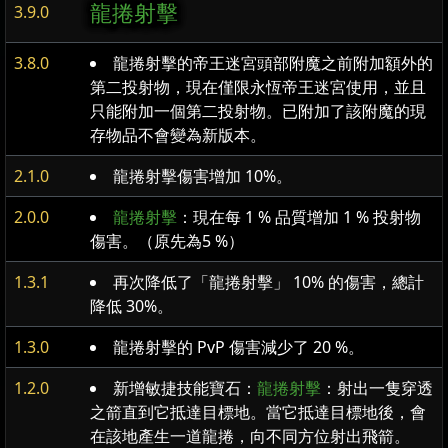
龍捲射擊
3.9.0
3.8.0
龍捲射擊的帝王迷宮頭部附魔之前附加額外的
第二投射物，現在僅限永恆帝王迷宮使用，並且
只能附加一個第二投射物。已附加了該附魔的現
存物品不會變為新版本。
2.1.0
龍捲射擊傷害增加 10%。
2.0.0
龍捲射擊
：現在每 1 % 品質增加 1 % 投射物
傷害。（原先為5 %）
1.3.1
再次降低了「龍捲射擊」 10% 的傷害，總計
降低 30%。
1.3.0
龍捲射擊的 PvP 傷害減少了 20 %。
1.2.0
新增敏捷技能寶石：
龍捲射擊
：射出一隻穿透
之箭直到它抵達目標地。當它抵達目標地後，會
在該地產生一道龍捲，向不同方位射出飛箭。