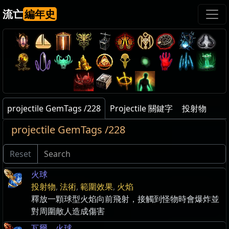
流亡
編年史
projectile GemTags /228
Projectile 關鍵字
投射物
projectile GemTags /228
Reset
火球
投射物
,
法術
,
範圍效果
,
火焰
釋放一顆球型火焰向前飛射，接觸到怪物時會爆炸並
對周圍敵人造成傷害
瓦爾．火球