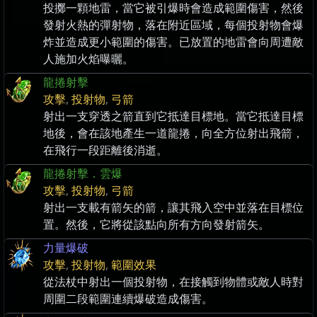
投擲一顆地雷，當它被引爆時會造成範圍傷害，然後
發射火熱的彈射物，落在附近區域，每個投射物會爆
炸並造成更小範圍的傷害。已放置的地雷會向周遭敵
人施加火焰曝曬。
龍捲射擊
攻擊
,
投射物
,
弓箭
射出一支穿透之箭直到它抵達目標地。當它抵達目標
地後，會在該地產生一道龍捲，向全方位射出飛箭，
在飛行一段距離後消逝。
龍捲射擊．雲爆
攻擊
,
投射物
,
弓箭
射出一支載有箭矢的箭，讓其飛入空中並落在目標位
置。然後，它將從該點向所有方向發射箭矢。
力量爆破
攻擊
,
投射物
,
範圍效果
從法杖中射出一個投射物，在接觸到物體或敵人時對
周圍二段範圍連續爆破造成傷害。