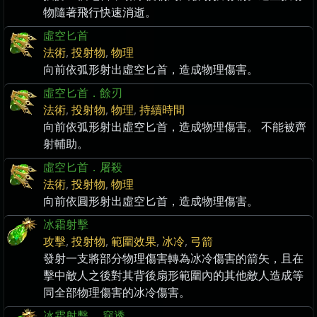
物隨著飛行快速消逝。
虛空匕首
法術
,
投射物
,
物理
向前依弧形射出虛空匕首，造成物理傷害。
虛空匕首．餘刃
法術
,
投射物
,
物理
,
持續時間
向前依弧形射出虛空匕首，造成物理傷害。 不能被齊
射輔助。
虛空匕首．屠殺
法術
,
投射物
,
物理
向前依圓形射出虛空匕首，造成物理傷害。
冰霜射擊
攻擊
,
投射物
,
範圍效果
,
冰冷
,
弓箭
發射一支將部分物理傷害轉為冰冷傷害的箭矢，且在
擊中敵人之後對其背後扇形範圍內的其他敵人造成等
同全部物理傷害的冰冷傷害。
冰霜射擊 ．穿透