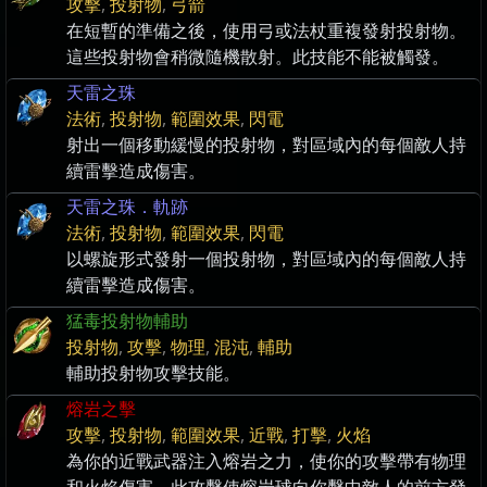
攻擊
,
投射物
,
弓箭
在短暫的準備之後，使用弓或法杖重複發射投射物。
這些投射物會稍微隨機散射。此技能不能被觸發。
天雷之珠
法術
,
投射物
,
範圍效果
,
閃電
射出一個移動緩慢的投射物，對區域內的每個敵人持
續雷擊造成傷害。
天雷之珠．軌跡
法術
,
投射物
,
範圍效果
,
閃電
以螺旋形式發射一個投射物，對區域內的每個敵人持
續雷擊造成傷害。
猛毒投射物輔助
投射物
,
攻擊
,
物理
,
混沌
,
輔助
輔助投射物攻擊技能。
熔岩之擊
攻擊
,
投射物
,
範圍效果
,
近戰
,
打擊
,
火焰
為你的近戰武器注入熔岩之力，使你的攻擊帶有物理