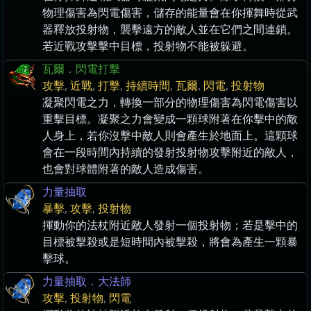
物理傷害為閃電傷害，儲存的能量會在你揮舞時從武
器釋放投射物，襲擊遠方的敵人並在它們之間連鎖。
若近戰攻擊擊中目標，投射物不能被躲避。
瓦爾．閃電打擊
攻擊
,
近戰
,
打擊
,
持續時間
,
瓦爾
,
閃電
,
投射物
凝聚閃電之力，轉換一部分的物理傷害為閃電傷害以
重擊目標。凝聚之力會變成一顆球附著在你擊中的敵
人身上，若你沒擊中敵人則會產生於地面上。這顆球
會在一段時間內持續的發射投射物攻擊附近的敵人，
也會對球體附著的敵人造成傷害。
力量抽取
暴擊
,
攻擊
,
投射物
揮動你的法杖附近敵人發射一個投射物；若是擊中的
目標被擊殺或是短時間內被擊殺，將會為產生一顆暴
擊球。
力量抽取．大法師
攻擊
,
投射物
,
閃電