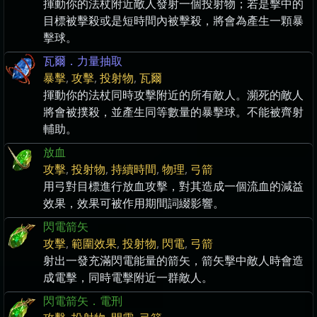
揮動你的法杖附近敵人發射一個投射物；若是擊中的
目標被擊殺或是短時間內被擊殺，將會為產生一顆暴
擊球。
瓦爾．力量抽取
暴擊
,
攻擊
,
投射物
,
瓦爾
揮動你的法杖同時攻擊附近的所有敵人。瀕死的敵人
將會被撲殺，並產生同等數量的暴擊球。不能被齊射
輔助。
放血
攻擊
,
投射物
,
持續時間
,
物理
,
弓箭
用弓對目標進行放血攻擊，對其造成一個流血的減益
效果，效果可被作用期間詞綴影響。
閃電箭矢
攻擊
,
範圍效果
,
投射物
,
閃電
,
弓箭
射出一發充滿閃電能量的箭矢，箭矢擊中敵人時會造
成電擊，同時電擊附近一群敵人。
閃電箭矢．電刑