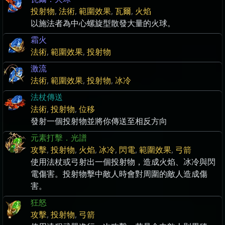
投射物
,
法術
,
範圍效果
,
瓦爾
,
火焰
以施法者為中心螺旋型散發大量的火球。
霜火
法術
,
範圍效果
,
投射物
激流
法術
,
範圍效果
,
投射物
,
冰冷
法杖傳送
法術
,
投射物
,
位移
發射一個投射物並將你傳送至相反方向
元素打擊．光譜
攻擊
,
投射物
,
火焰
,
冰冷
,
閃電
,
範圍效果
,
弓箭
使用法杖或弓射出一個投射物，造成火焰、冰冷與閃
電傷害。投射物擊中敵人時會對周圍的敵人造成傷
害。
狂怒
攻擊
,
投射物
,
弓箭