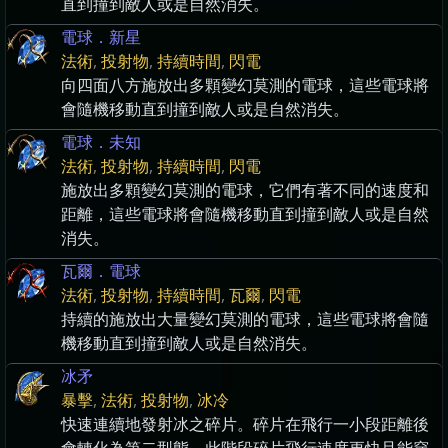
直到撞到敵人或是自然消失。
電球．新星
法術
,
投射物
,
持續時間
,
閃電
向四面八方施放出多顆變幻莫測的電球，這些電球將
會隨機移動直到撞到敵人或是自然消失。
電球．未知
法術
,
投射物
,
持續時間
,
閃電
施放出多顆變幻莫測的電球，它們有著不同的速度和
距離，這些電球將會隨機移動直到撞到敵人或是自然
消失。
瓦爾．電球
法術
,
投射物
,
持續時間
,
瓦爾
,
閃電
持續的施放出大量變幻莫測的電球，這些電球將會隨
機移動直到撞到敵人或是自然消失。
冰矛
暴擊
,
法術
,
投射物
,
冰冷
快速連續地發射冰之碎片。碎片在飛行一小段距離後