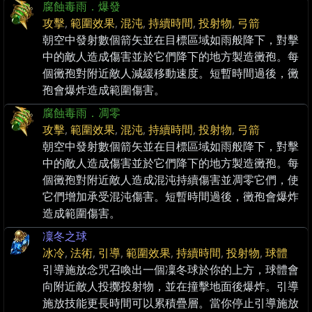
腐蝕毒雨．爆發
攻擊
,
範圍效果
,
混沌
,
持續時間
,
投射物
,
弓箭
朝空中發射數個箭矢並在目標區域如雨般降下，對擊
中的敵人造成傷害並於它們降下的地方製造黴孢。每
個黴孢對附近敵人減緩移動速度。短暫時間過後，黴
孢會爆炸造成範圍傷害。
腐蝕毒雨．凋零
攻擊
,
範圍效果
,
混沌
,
持續時間
,
投射物
,
弓箭
朝空中發射數個箭矢並在目標區域如雨般降下，對擊
中的敵人造成傷害並於它們降下的地方製造黴孢。每
個黴孢對附近敵人造成混沌持續傷害並凋零它們，使
它們增加承受混沌傷害。短暫時間過後，黴孢會爆炸
造成範圍傷害。
凜冬之球
冰冷
,
法術
,
引導
,
範圍效果
,
持續時間
,
投射物
,
球體
引導施放念咒召喚出一個凜冬球於你的上方，球體會
向附近敵人投擲投射物，並在撞擊地面後爆炸。引導
施放技能更長時間可以累積疊層。當你停止引導施放