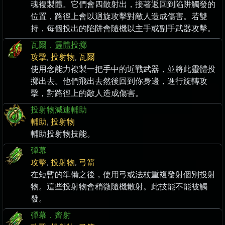
魂複製體。它們會四散射出，接著返回到陷阱觸發的
位置，路徑上會以迴旋攻擊對敵人造成傷害。若雙
持，每個投出的陷阱會隨機以主手或副手武器攻擊。
瓦爾．靈體投擲
攻擊
,
投射物
,
瓦爾
使用念能力複製一把手中的近戰武器，並將此靈體投
擲出去。他們飛出去然後回到你身邊，進行旋轉攻
擊，對路徑上的敵人造成傷害。
投射物減速輔助
輔助
,
投射物
輔助投射物技能。
彈幕
攻擊
,
投射物
,
弓箭
在短暫的準備之後，使用弓或法杖重複發射個別投射
物。這些投射物會稍微隨機散射。此技能不能被觸
發。
彈幕．齊射