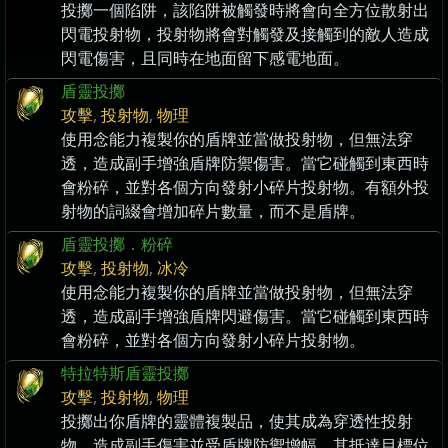
投擲一個陷阱，該陷阱被觸發時將會向全方位散射出
閃電投射物，投射物將會對觸發及接觸到的敵人造成
閃電傷害，且同時在地面留下感電地面。
盾靈投擲
攻擊
,
投射物
,
物理
使用念能力複製你的盾牌並當做投射物，但無法穿
透，造成副手增強盾牌防禦傷害。當它碰觸到東西時
會粉碎，並對各個方向發射小碎片投射物。有額外投
射物的詞綴會增加碎片數量，而不是盾牌。
盾靈投擲．粉碎
攻擊
,
投射物
,
冰冷
使用念能力複製你的盾牌並當做投射物，但無法穿
透，造成副手增強盾牌閃避傷害。當它碰觸到東西時
會粉碎，並對各個方向發射小碎片投射物。
特拉特斯盾靈投擲
攻擊
,
投射物
,
物理
投擲出你盾牌的靈體複製品，使其成為穿透性投射
物，造成副手傷害並受盾牌防禦增幅。其抵達目標位