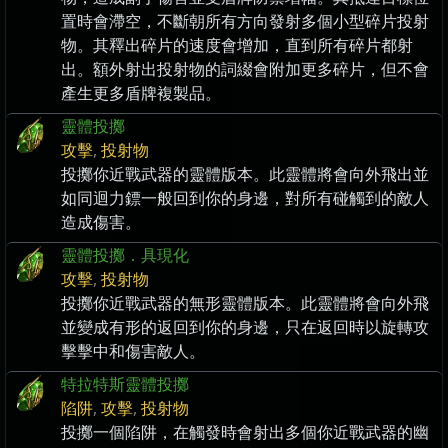
置時會滯空，不斷朝所有方向發射多個小型碎片投射
物。其釋出碎片的速度會增加，直到所有碎片都射
出。額外射出投射物的詞綴會附加更多碎片，但不會
產生更多盾牌複製品。
靈體投擲
攻擊
,
投射物
投擲你近戰武器的靈體版本。此靈體將會向外飛出並
如同迴力鏢一般回到你的身邊，對所有碰觸到的敵人
造成傷害。
靈體投擲．具現化
攻擊
,
投射物
投擲你近戰武器的無形靈體版本。此靈體將會向外飛
並變成有形的返回到你的身邊，只在返回時以旋轉攻
擊擊中和傷害敵人。
特拉特斯靈體投擲
陷阱
,
攻擊
,
投射物
投擲一個陷阱，在觸發時會射出多個你近戰武器的幽