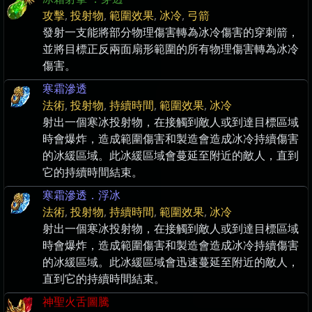
攻擊
,
投射物
,
範圍效果
,
冰冷
,
弓箭
發射一支能將部分物理傷害轉為冰冷傷害的穿刺箭，
並將目標正反兩面扇形範圍的所有物理傷害轉為冰冷
傷害。
寒霜滲透
法術
,
投射物
,
持續時間
,
範圍效果
,
冰冷
射出一個寒冰投射物，在接觸到敵人或到達目標區域
時會爆炸，造成範圍傷害和製造會造成冰冷持續傷害
的冰緩區域。此冰緩區域會蔓延至附近的敵人，直到
它的持續時間結束。
寒霜滲透．浮冰
法術
,
投射物
,
持續時間
,
範圍效果
,
冰冷
射出一個寒冰投射物，在接觸到敵人或到達目標區域
時會爆炸，造成範圍傷害和製造會造成冰冷持續傷害
的冰緩區域。此冰緩區域會迅速蔓延至附近的敵人，
直到它的持續時間結束。
神聖火舌圖騰