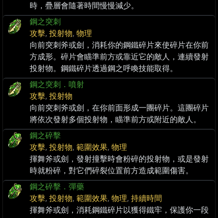
時，疊層會隨著時間慢慢減少。
鋼之突刺
攻擊
,
投射物
,
物理
向前突刺斧或劍，消耗你的鋼鐵碎片來使碎片在你前
方成形。碎片會瞄準前方或靠近它的敵人，連續發射
投射物。鋼鐵碎片透過鋼之呼喚技能取得。
鋼之突刺．噴射
攻擊
,
投射物
向前突刺斧或劍，在你前面形成一團碎片。這團碎片
將依次發射多個投射物，瞄準前方或附近的敵人。
鋼之碎擊
攻擊
,
投射物
,
範圍效果
,
物理
揮舞斧或劍，發射撞擊時會粉碎的投射物，或是發射
時就粉碎，對它們碎裂位置前方造成範圍傷害。
鋼之碎擊．彈藥
攻擊
,
投射物
,
範圍效果
,
物理
,
持續時間
揮舞斧或劍，消耗鋼鐵碎片以獲得鐵牢，保護你一段