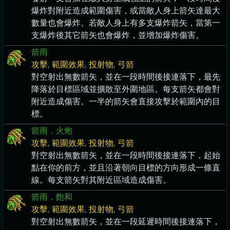
爆炸對附近造成範圍傷害，或當敵人身上箭矢達最大
數量也會爆炸。若敵人身上有多支爆炸箭矢，當第一
支爆炸後其它箭矢也會爆炸，並增加爆炸傷害。
箭雨
攻擊
,
範圍效果
,
投射物
,
弓箭
對空射出無數箭矢，並在一段時間後接連落下，最先
降落於目標區域並擴散至外圍地區。每支箭矢都會對
附近造成傷害。一半的箭矢會直接攻擊於範圍內的目
標。
箭雨．火炮
攻擊
,
範圍效果
,
投射物
,
弓箭
對空射出無數箭矢，並在一段時間後接連落下，起始
點在你的前方，並且沿著朝向目標的方向形成一條直
線。每支箭矢對其附近區域造成傷害。
箭雨．飽和
攻擊
,
範圍效果
,
投射物
,
弓箭
對空射出無數箭矢，並在一段延遲時間後接連落下，