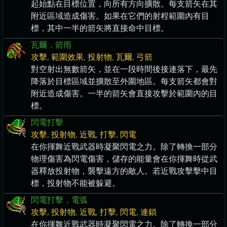
起始點在目標位置，向所有方向擴散。每支箭矢在其
附近區域造成傷害。如果在它們的射程範圍內有目
標，其中一半的箭矢將直接命中目標。
瓦爾．箭雨
攻擊
,
範圍效果
,
投射物
,
瓦爾
,
弓箭
對空射出無數箭矢，並在一段時間後接連落下，最先
降落於目標區域並擴散至外圍地區。每支箭矢都會對
附近造成傷害。一半的箭矢會直接攻擊於範圍內的目
標。
閃電打擊
攻擊
,
投射物
,
近戰
,
打擊
,
閃電
在你揮舞近戰武器時凝聚閃電之力。除了轉換一部分
物理傷害為閃電傷害，儲存的能量會在你揮舞時從武
器釋放投射物，襲擊遠方的敵人。若近戰攻擊擊中目
標，投射物不能被躲避。
閃電打擊．電弧
攻擊
,
投射物
,
近戰
,
打擊
,
閃電
,
連鎖
在你揮舞近戰武器時凝聚閃電之力。除了轉換一部分