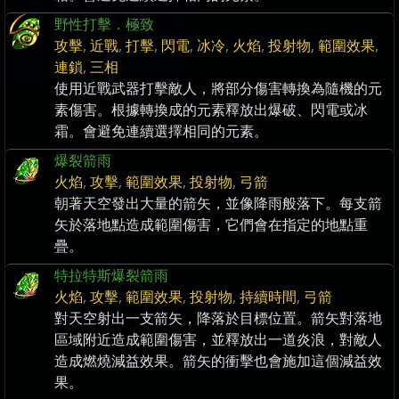
野性打擊．極致
攻擊
,
近戰
,
打擊
,
閃電
,
冰冷
,
火焰
,
投射物
,
範圍效果
,
連鎖
,
三相
使用近戰武器打擊敵人，將部分傷害轉換為隨機的元
素傷害。根據轉換成的元素釋放出爆破、閃電或冰
霜。會避免連續選擇相同的元素。
爆裂箭雨
火焰
,
攻擊
,
範圍效果
,
投射物
,
弓箭
朝著天空發出大量的箭矢，並像降雨般落下。每支箭
矢於落地點造成範圍傷害，它們會在指定的地點重
疊。
特拉特斯爆裂箭雨
火焰
,
攻擊
,
範圍效果
,
投射物
,
持續時間
,
弓箭
對天空射出一支箭矢，降落於目標位置。箭矢對落地
區域附近造成範圍傷害，並釋放出一道炎浪，對敵人
造成燃燒減益效果。箭矢的衝擊也會施加這個減益效
果。