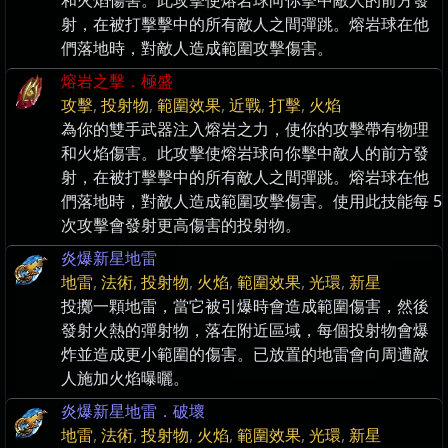
和火焰傷害。此攻擊使熔岩球向你擊中敵人的前方發
射，在被打擊擊中的所有敵人之間彈跳。熔岩球在他
們落地時，對敵人造成範圍攻擊傷害。
熔岩之擊．極盛
攻擊
,
投射物
,
範圍效果
,
近戰
,
打擊
,
火焰
為你的雙手武器注入熔岩之力，使你的攻擊帶有物理
和火焰傷害。此攻擊使熔岩球向你擊中敵人的前方發
射，在被打擊擊中的所有敵人之間彈跳。熔岩球在他
們落地時，對敵人造成範圍攻擊傷害。使用此技能每 5
次攻擊會發射更高傷害的投射物。
炎爆新星地雷
地雷
,
法術
,
投射物
,
火焰
,
範圍效果
,
光環
,
新星
投擲一顆地雷，當它被引爆時會造成範圍傷害，然後
發射火熱的彈射物，落在附近區域，每個投射物會爆
炸並造成更小範圍的傷害。已放置的地雷會向周遭敵
人施加火焰曝曬。
炎爆新星地雷．破壞
地雷
,
法術
,
投射物
,
火焰
,
範圍效果
,
光環
,
新星