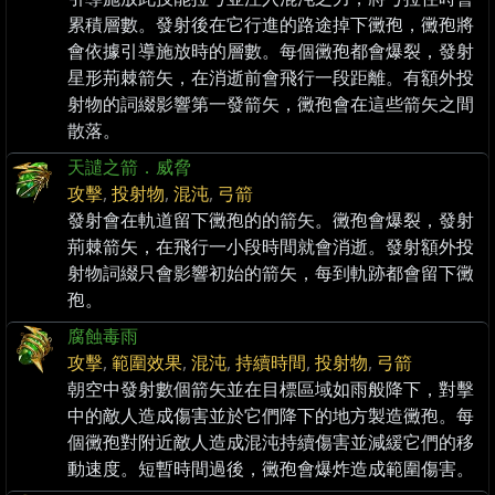
累積層數。發射後在它行進的路途掉下黴孢，黴孢將
會依據引導施放時的層數。每個黴孢都會爆裂，發射
星形荊棘箭矢，在消逝前會飛行一段距離。有額外投
射物的詞綴影響第一發箭矢，黴孢會在這些箭矢之間
散落。
天譴之箭．威脅
攻擊
,
投射物
,
混沌
,
弓箭
發射會在軌道留下黴孢的的箭矢。黴孢會爆裂，發射
荊棘箭矢，在飛行一小段時間就會消逝。發射額外投
射物詞綴只會影響初始的箭矢，每到軌跡都會留下黴
孢。
腐蝕毒雨
攻擊
,
範圍效果
,
混沌
,
持續時間
,
投射物
,
弓箭
朝空中發射數個箭矢並在目標區域如雨般降下，對擊
中的敵人造成傷害並於它們降下的地方製造黴孢。每
個黴孢對附近敵人造成混沌持續傷害並減緩它們的移
動速度。短暫時間過後，黴孢會爆炸造成範圍傷害。