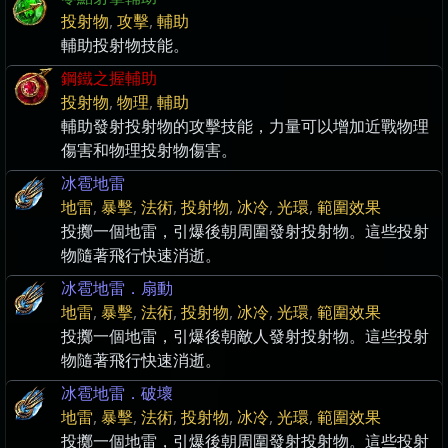
投射物
,
攻擊
,
輔助
輔助投射物技能。
鋼鐵之握輔助
投射物
,
物理
,
輔助
輔助發射投射物的攻擊技能，力量可以增加近戰物理
傷害和物理投射物傷害。
冰雹地雷
地雷
,
暴擊
,
法術
,
投射物
,
冰冷
,
光環
,
範圍效果
投擲一個地雷，引爆後朝周圍發射投射物。這些投射
物隨著飛行快速消逝。
冰雹地雷．扇動
地雷
,
暴擊
,
法術
,
投射物
,
冰冷
,
光環
,
範圍效果
投擲一個地雷，引爆後朝敵人發射投射物。這些投射
物隨著飛行快速消逝。
冰雹地雷．破壞
地雷
,
暴擊
,
法術
,
投射物
,
冰冷
,
光環
,
範圍效果
投擲一個地雷，引爆後朝周圍發射投射物。這些投射