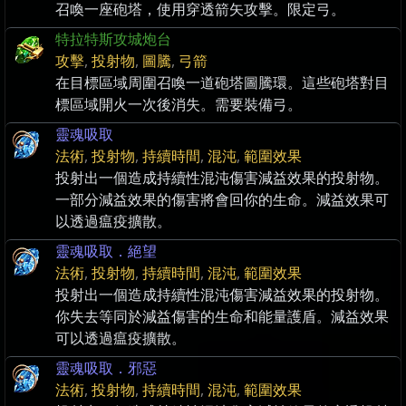
召喚一座砲塔，使用穿透箭矢攻擊。限定弓。
特拉特斯攻城炮台
攻擊
,
投射物
,
圖騰
,
弓箭
在目標區域周圍召喚一道砲塔圖騰環。這些砲塔對目
標區域開火一次後消失。需要裝備弓。
靈魂吸取
法術
,
投射物
,
持續時間
,
混沌
,
範圍效果
投射出一個造成持續性混沌傷害減益效果的投射物。
一部分減益效果的傷害將會回你的生命。減益效果可
以透過瘟疫擴散。
靈魂吸取．絕望
法術
,
投射物
,
持續時間
,
混沌
,
範圍效果
投射出一個造成持續性混沌傷害減益效果的投射物。
你失去等同於減益傷害的生命和能量護盾。減益效果
可以透過瘟疫擴散。
靈魂吸取．邪惡
法術
,
投射物
,
持續時間
,
混沌
,
範圍效果