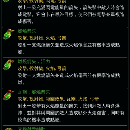
攻擊
,
投射物
,
閃電
,
弓箭
射出一發充滿閃電能量的箭矢，箭矢擊中敵人時會造
成電擊。它會卡在最終目標，使它們被電擊並重複造
成傷害。
燃燒箭矢
攻擊
,
投射物
,
火焰
,
弓箭
發射一支燃燒箭矢並造成火焰傷害並有機率造成點
燃。
燃燒箭矢．活力
攻擊
,
投射物
,
火焰
,
弓箭
發射一支燃燒箭矢並造成火焰傷害並有機率造成點
燃。
瓦爾．燃燒箭矢
攻擊
,
投射物
,
範圍效果
,
瓦爾
,
火焰
,
弓箭
射出一發帶有火焰能量的箭矢，接觸到敵人時會爆
炸，並對其與周圍的敵人造成額外火焰傷害，同時有
較高的機率造成點燃。
零點射擊輔助