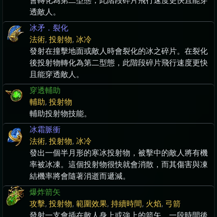
會轉化為第二型態，此階段碎片飛行速度更快且能穿
透敵人。
冰矛．裂化
法術
,
投射物
,
冰冷
發射在撞擊地面或敵人時會裂化的冰之碎片。在裂化
後投射物轉化為第二型態，此階段碎片飛行速度更快
且能穿透敵人。
穿透輔助
輔助
,
投射物
輔助投射物技能。
冰霜脈衝
法術
,
投射物
,
冰冷
發出一個半月形的寒冰投射物，被擊中的敵人將有機
率被冰凍。這個投射物很快就會消散，而其傷害與凍
結機率將會隨著消逝而遞減。
爆炸箭矢
攻擊
,
投射物
,
範圍效果
,
持續時間
,
火焰
,
弓箭
發射一支會插在敵人身上或強上的箭矢，一段時間後