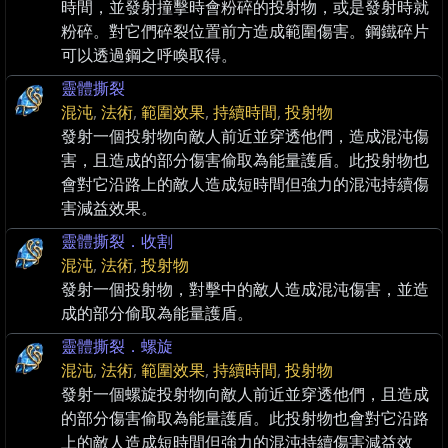
時間，並發射撞擊時會粉碎的投射物，或是發射時就
粉碎。對它們碎裂位置前方造成範圍傷害。鋼鐵碎片
可以透過鋼之呼喚取得。
靈體撕裂
混沌
,
法術
,
範圍效果
,
持續時間
,
投射物
發射一個投射物向敵人前近並穿透他們，造成混沌傷
害，且造成的部分傷害偷取為能量護盾。此投射物也
會對它沿路上的敵人造成短時間但強力的混沌持續傷
害減益效果。
靈體撕裂．收割
混沌
,
法術
,
投射物
發射一個投射物，對擊中的敵人造成混沌傷害，並造
成的部分偷取為能量護盾。
靈體撕裂．螺旋
混沌
,
法術
,
範圍效果
,
持續時間
,
投射物
發射一個螺旋投射物向敵人前近並穿透他們，且造成
的部分傷害偷取為能量護盾。此投射物也會對它沿路
上的敵人造成短時間但強力的混沌持續傷害減益效