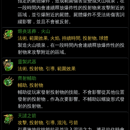
指定的屍體爆炸，造成範圍傷害並變成火山噴泉，在
一段時間內會連續釋放爆炸性的投射物來攻擊附近的
區域，並引爆附近的屍體。屍體爆炸不受法術傷害詞
綴影響，並且不會被反射。
熔炎送葬．火山
法術
,
範圍效果
,
火焰
,
持續時間
,
投射物
,
球體
製造火山噴泉，在一段時間內會連續釋放爆炸性的投
射物來攻擊附近的區域。
靈製武器
法術
,
投射物
,
引導
,
範圍效果
齊射輔助
輔助
,
投射物
輔助從玩家發射投射物的技能。不會影響從其他位置
發射的投射物，作為次要影響。不輔助以螺旋形式發
射的投射物。
天譴之箭
攻擊
,
投射物
,
引導
,
混沌
,
弓箭
引導施放此技能拉弓並注入混沌之力，將弓拉住時會