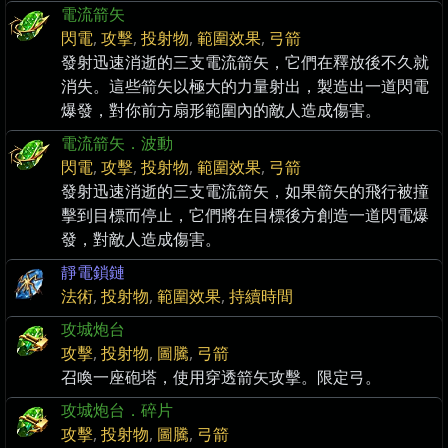
電流箭矢
閃電
,
攻擊
,
投射物
,
範圍效果
,
弓箭
發射迅速消逝的三支電流箭矢，它們在釋放後不久就
消失。這些箭矢以極大的力量射出，製造出一道閃電
爆發，對你前方扇形範圍內的敵人造成傷害。
電流箭矢．波動
閃電
,
攻擊
,
投射物
,
範圍效果
,
弓箭
發射迅速消逝的三支電流箭矢，如果箭矢的飛行被撞
擊到目標而停止，它們將在目標後方創造一道閃電爆
發，對敵人造成傷害。
靜電鎖鏈
法術
,
投射物
,
範圍效果
,
持續時間
攻城炮台
攻擊
,
投射物
,
圖騰
,
弓箭
召喚一座砲塔，使用穿透箭矢攻擊。限定弓。
攻城炮台．碎片
攻擊
,
投射物
,
圖騰
,
弓箭