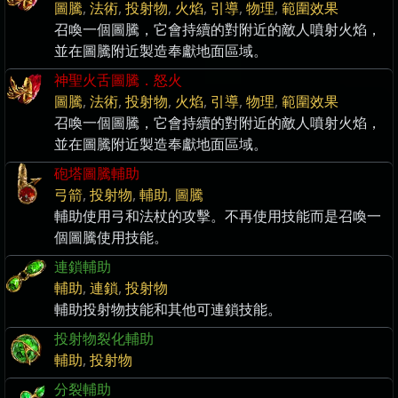
圖騰
,
法術
,
投射物
,
火焰
,
引導
,
物理
,
範圍效果
召喚一個圖騰，它會持續的對附近的敵人噴射火焰，
並在圖騰附近製造奉獻地面區域。
神聖火舌圖騰．怒火
圖騰
,
法術
,
投射物
,
火焰
,
引導
,
物理
,
範圍效果
召喚一個圖騰，它會持續的對附近的敵人噴射火焰，
並在圖騰附近製造奉獻地面區域。
砲塔圖騰輔助
弓箭
,
投射物
,
輔助
,
圖騰
輔助使用弓和法杖的攻擊。不再使用技能而是召喚一
個圖騰使用技能。
連鎖輔助
輔助
,
連鎖
,
投射物
輔助投射物技能和其他可連鎖技能。
投射物裂化輔助
輔助
,
投射物
分裂輔助