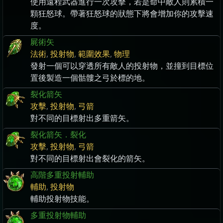
使用遠程武器進行一次攻擊，若是命中敵人則累積一
顆狂怒球。帶著狂怒球的狀態下將會增加你的攻擊速
度。
屍術矢
法術
,
投射物
,
範圍效果
,
物理
發射一個可以穿透所有敵人的投射物，並撞到目標位
置後製造一個骷髏之弓於標的地。
裂化箭矢
攻擊
,
投射物
,
弓箭
對不同的目標射出多重箭矢。
裂化箭矢．裂化
攻擊
,
投射物
,
弓箭
對不同的目標射出會裂化的箭矢。
高階多重投射輔助
輔助
,
投射物
輔助投射物技能。
多重投射物輔助