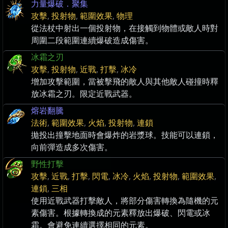
力量爆破．聚集
攻擊
,
投射物
,
範圍效果
,
物理
從法杖中射出一個投射物，在接觸到物體或敵人時對
周圍二段範圍連續爆破造成傷害。
冰霜之刃
攻擊
,
投射物
,
近戰
,
打擊
,
冰冷
增加攻擊範圍，當被擊飛的敵人與其他敵人碰撞時釋
放冰霜之刃。限定近戰武器。
熔岩翻騰
法術
,
範圍效果
,
火焰
,
投射物
,
連鎖
拋投出撞擊地面時會爆炸的岩漿球。技能可以連鎖，
向前彈造成多次傷害。
野性打擊
攻擊
,
近戰
,
打擊
,
閃電
,
冰冷
,
火焰
,
投射物
,
範圍效果
,
連鎖
,
三相
使用近戰武器打擊敵人，將部分傷害轉換為隨機的元
素傷害。根據轉換成的元素釋放出爆破、閃電或冰
霜。會避免連續選擇相同的元素。