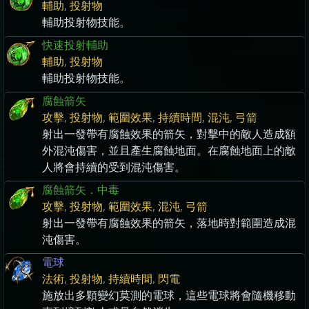
輔助
,
投射物
輔助投射物技能。
快速投射輔助
輔助
,
投射物
輔助投射物技能。
腐蝕箭矢
攻擊
,
投射物
,
範圍效果
,
持續時間
,
混沌
,
弓箭
射出一發帶有腐蝕效果的箭矢，對擊中的敵人造成額
外混沌傷害，並且產生腐蝕地面。在腐蝕地面上的敵
人將會持續的受到混沌傷害。
腐蝕箭矢．中毒
攻擊
,
投射物
,
範圍效果
,
混沌
,
弓箭
射出一發帶有腐蝕效果的箭矢，落地時對範圍造成混
沌傷害。
電球
法術
,
投射物
,
持續時間
,
閃電
施放出多顆變幻莫測的電球，這些電球將會隨機移動