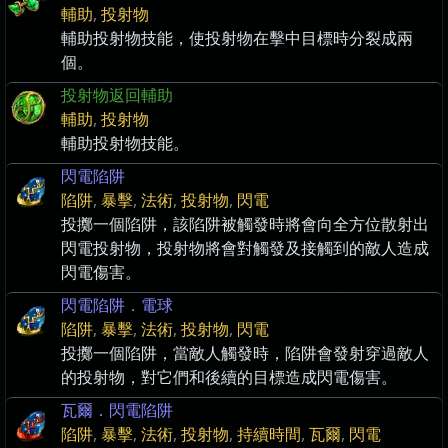
輔助
,
投射物
輔助投射物技能，使投射物在擊中目標時分裂成兩
個。
投射物返回輔助
輔助
,
投射物
輔助投射物技能。
閃電陷阱
陷阱
,
暴擊
,
法術
,
投射物
,
閃電
投擲一個陷阱，該陷阱被觸發時將會向全方位散射出
閃電投射物，投射物將會對觸發及接觸到的敵人造成
閃電傷害。
閃電陷阱．電球
陷阱
,
暴擊
,
法術
,
投射物
,
閃電
投擲一個陷阱，當敵人觸發時，陷阱會發射穿過敵人
的投射物，對它們和後續的目標造成閃電傷害。
瓦爾．閃電陷阱
陷阱
,
暴擊
,
法術
,
投射物
,
持續時間
,
瓦爾
,
閃電