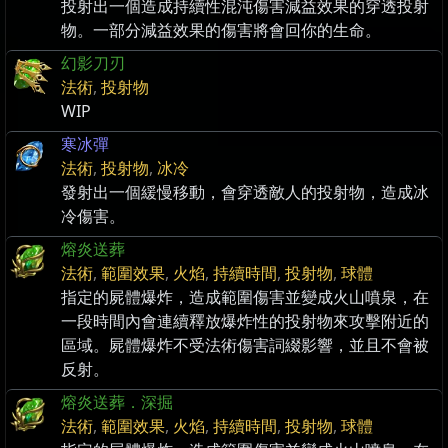
投射出一個造成持續性混沌傷害減益效果的穿透投射
物。一部分減益效果的傷害將會回你的生命。
幻影刀刃
法術
,
投射物
WIP
寒冰彈
法術
,
投射物
,
冰冷
發射出一個緩慢移動，會穿透敵人的投射物，造成冰
冷傷害。
熔炎送葬
法術
,
範圍效果
,
火焰
,
持續時間
,
投射物
,
球體
指定的屍體爆炸，造成範圍傷害並變成火山噴泉，在
一段時間內會連續釋放爆炸性的投射物來攻擊附近的
區域。屍體爆炸不受法術傷害詞綴影響，並且不會被
反射。
熔炎送葬．深掘
法術
,
範圍效果
,
火焰
,
持續時間
,
投射物
,
球體