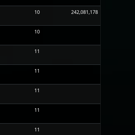
10
242,081,178
10
11
11
11
11
11