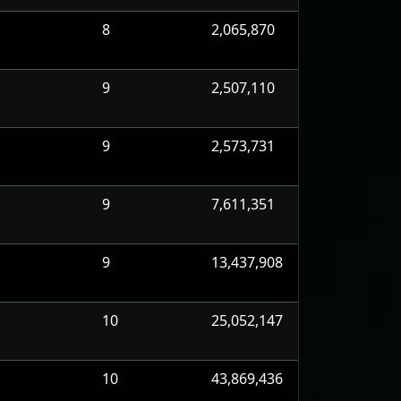
8
2,065,870
9
2,507,110
9
2,573,731
9
7,611,351
9
13,437,908
10
25,052,147
10
43,869,436