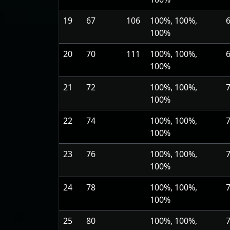
19
67
106
100%, 100%,
100%
20
70
111
100%, 100%,
100%
21
72
100%, 100%,
100%
22
74
100%, 100%,
100%
23
76
100%, 100%,
100%
24
78
100%, 100%,
100%
25
80
100%, 100%,