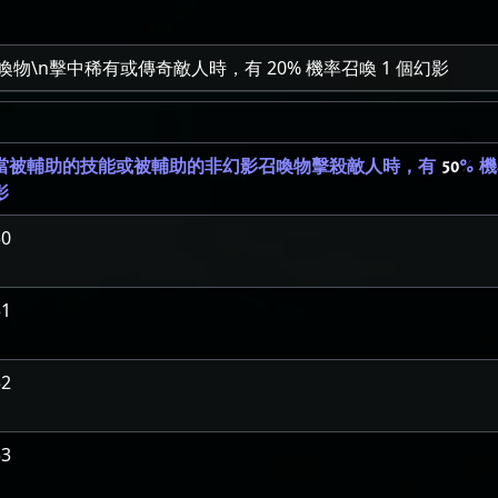
喚物\n擊中稀有或傳奇敵人時，有
20
% 機率召喚 1 個幻影
當被輔助的技能或被輔助的非幻影召喚物擊殺敵人時，有
50
% 
影
50
51
52
53