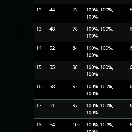
12
44
72
100%, 100%,
100%
13
48
78
100%, 100%,
100%
14
52
84
100%, 100%,
100%
15
55
88
100%, 100%,
100%
16
58
93
100%, 100%,
100%
17
61
97
100%, 100%,
100%
18
64
102
100%, 100%,
100%