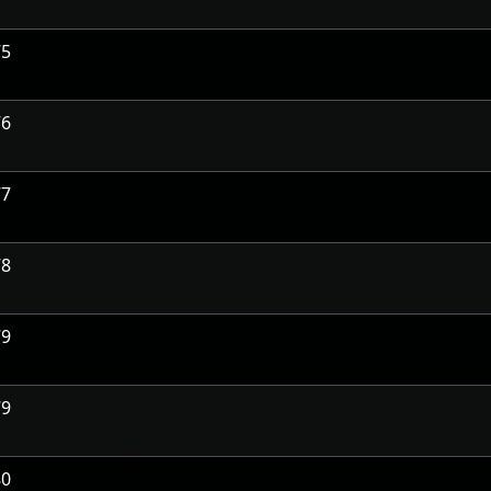
75
76
77
78
79
79
80