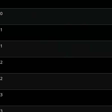
80
81
81
82
82
83
83