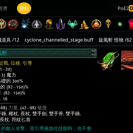
經濟
贊助
PoE2
道具 /12
cyclone_channelled_stage buff
旋風斬 怪物 /62
風斬
近戰
,
位移
,
引導
(1
—
20)
—
3) 魔力
礎的 300%
的 (82
—
150)%
:
(82
—
150)%
:
16
—
68)
力量,
(42
—
98)
敏捷
手錘
,
權杖
,
長杖
,
雙手劍
,
雙手斧
,
雙手錘
,
長杖
,
符紋匕首
上的敵人攻擊。當引導施放此技能時，你不會