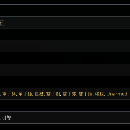
石
,
單手斧
,
單手錘
,
長杖
,
雙手劍
,
雙手斧
,
雙手錘
,
權杖
,
Unarmed
,
, 引導