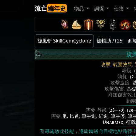
流亡
編年史
物品
詞綴
任務
旋風斬 SkillGemCyclone
被輔助 /125
商城
旋
攻擊
,
範圍效果
,
等級:
消耗:
(2
攻擊速度:
基
攻擊傷害:
基礎
附加傷害效用
範圍
需要 等級
(28
—
70)
,
(29
需要
爪
,
匕首
,
單手劍
,
細劍
,
單手斧
,
單
Unarmed
,
征戰
引導施放此技能，邊旋轉邊向目標地點路徑