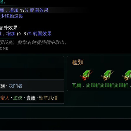
退。
擊距離，增加
15
% 範圍效果
更少移動速度
額外效果：
距離，增加
(0
—
5)
% 範圍效果
項技能。點擊右鍵從插槽中取出。
lone
種類
瓦爾．旋風斬
旋風斬
旋風斬
貴族
·
決鬥者
野蠻人
·
遊俠
·
貴族
·
聖堂武僧