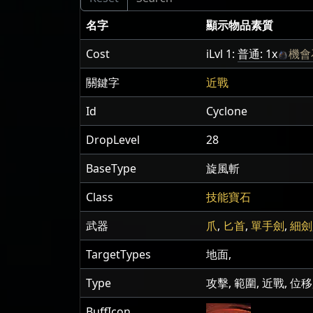
名字
顯示物品素質
Cost
iLvl 1:
普通: 1x
機會
關鍵字
近戰
Id
Cyclone
DropLevel
28
BaseType
旋風斬
Class
技能寶石
武器
爪
,
匕首
,
單手劍
,
細劍
TargetTypes
地面,
Type
攻擊, 範圍, 近戰, 位移
BuffIcon