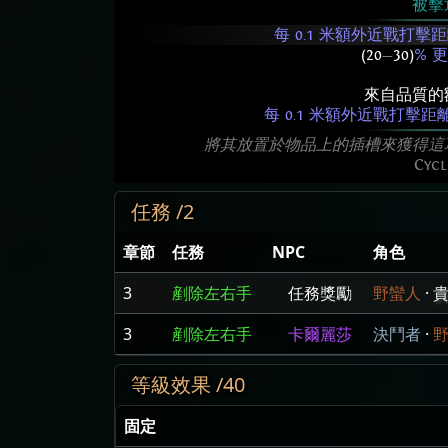
被擊
每 0.1 米額外近戰打
(20
—
30)
% 
來自品質的
每 0.1 米額外近戰打擊
將其放置於物品上的插槽來獲得這
Cyc
任務 /2
章節
任務
NPC
角色
3
剷除左右手
任務獎勵
野蠻人
·
3
剷除左右手
卡爾麗莎
決鬥者
·
等級效果 /40
固定