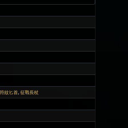
符紋匕首
,
征戰長杖