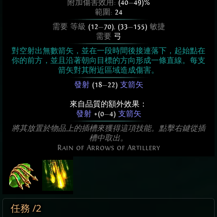
附加傷害效用:
(40
—
49)%
範圍:
24
需要 等級
(12
—
70)
,
(33
—
155)
敏捷
需要
弓
對空射出無數箭矢，並在一段時間後接連落下，起始點在
你的前方，並且沿著朝向目標的方向形成一條直線。每支
箭矢對其附近區域造成傷害。
發射
(18
—
22)
支箭矢
來自品質的額外效果：
發射
+(0
—
4)
支箭矢
將其放置於物品上的插槽來獲得這項技能。點擊右鍵從插
槽中取出。
Rain of Arrows of Artillery
任務 /2