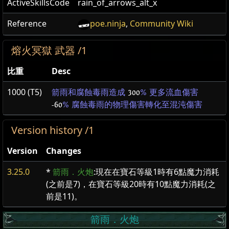
ActiveSkillsCode
rain_of_arrows_alt_x
Reference
poe.ninja
,
Community Wiki
熔火冥獄 武器 /1
比重
Desc
1000 (T5)
箭雨和腐蝕毒雨造成
300
% 更多流血傷害
-60
% 腐蝕毒雨的物理傷害轉化至混沌傷害
Version history /1
Version
Changes
3.25.0
*
箭雨．火炮
:現在在寶石等級1時有6點魔力消耗
(之前是7)，在寶石等級20時有10點魔力消耗(之
前是11)。
箭雨．火炮