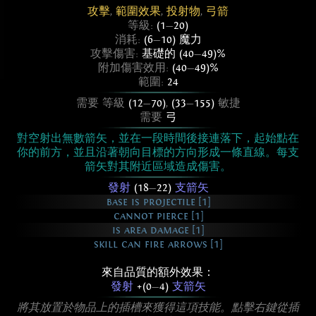
攻擊
,
範圍效果
,
投射物
,
弓箭
等級:
(1
—
20)
消耗:
(6
—
10) 魔力
攻擊傷害:
基礎的 (40
—
49)%
附加傷害效用:
(40
—
49)%
範圍:
24
需要 等級
(12
—
70)
,
(33
—
155)
敏捷
需要
弓
對空射出無數箭矢，並在一段時間後接連落下，起始點在
你的前方，並且沿著朝向目標的方向形成一條直線。每支
箭矢對其附近區域造成傷害。
發射
(18
—
22)
支箭矢
base is projectile [1]
cannot pierce [1]
is area damage [1]
skill can fire arrows [1]
來自品質的額外效果：
發射
+(0
—
4)
支箭矢
將其放置於物品上的插槽來獲得這項技能。點擊右鍵從插