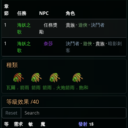
章
節
任務
NPC
角色
1
海妖之
任務獎
貴族
·
遊俠
·
決鬥者
歌
勵
1
海妖之
奈莎
決鬥者
·
遊俠
·
貴族
·
暗影刺
歌
客
種類
瓦爾．箭雨
箭雨
箭雨．火炮
箭雨．飽和
等級效果 /40
等
需求
敏
魔
發射
18