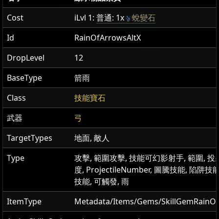
Cost
iLvl 1:
普通: 1x
蛻變石
Id
RainOfArrowsAltX
DropLevel
12
BaseType
箭雨
Class
技能寶石
武器
弓
TargetTypes
地面, 敵人
Type
攻擊, 範圍攻擊, 技能可幻影射手, 範圍, 
度, ProjectileNumber, 圖騰技能, 陷阱技
技能, 可觸發, 雨
ItemType
Metadata/Items/Gems/SkillGemRainO