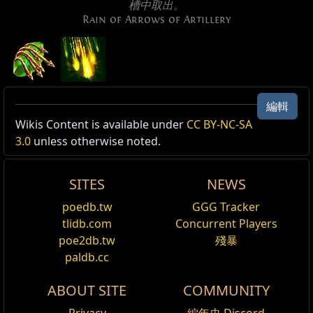
槽中取出。
Rain of Arrows of Artillery
箭雨．火炮
編輯
等級:
(1
—
40)
主動類型: 攻擊, 範圍攻擊, 技能可幻影射手, 範圍, 投射
Wikis Content is available under
CC BY-NC-SA
名字
傷害%
生命%
幽魂
消耗:
(6
—
12) 魔力
物速度, ProjectileNumber, 圖騰技能, 陷阱技能, 地雷技
3.0
unless otherwise noted.
攻擊傷害:
基礎的 (40
—
56)%
能, 可觸發, 雨
被遺忘的戰士
附加傷害效用:
(40
—
56)%
SITES
NEWS
對空射出無數箭矢，並在一段時間後接連落下，起始點在
古靈訓練火砲
Reset
你的前方，並且沿著朝向目標的方向形成一條直線。每支
poedb.tw
GGG Tracker
箭矢對其附近區域造成傷害。
附加火焰傷害輔助
tlidb.com
Concurrent Players
輔助任何可擊中敵人的技能。
發射
(18
—
26)
支箭矢
poe2db.tw
殘暴
base is projectile [1]
paldb.cc
啟發輔助
cannot pierce [1]
輔助任何技能。召喚物、圖騰、陷阱和地雷無法獲得
is area damage [1]
ABOUT SITE
COMMUNITY
skill can fire arrows [1]
啟發球。