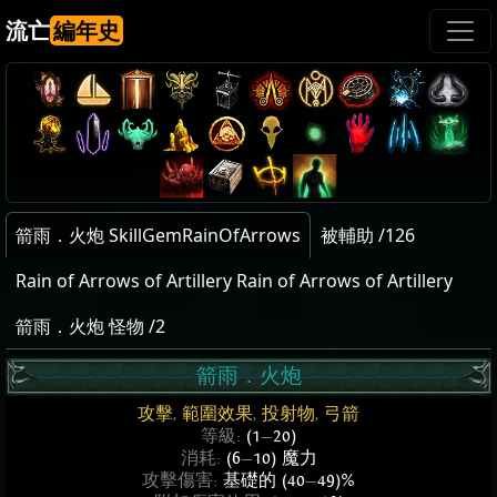
流亡
編年史
箭雨．火炮 SkillGemRainOfArrows
被輔助 /126
Rain of Arrows of Artillery Rain of Arrows of Artillery
箭雨．火炮 怪物 /2
箭雨．火炮
攻擊
,
範圍效果
,
投射物
,
弓箭
等級:
(1
—
20)
消耗:
(6
—
10) 魔力
攻擊傷害:
基礎的 (40
—
49)%