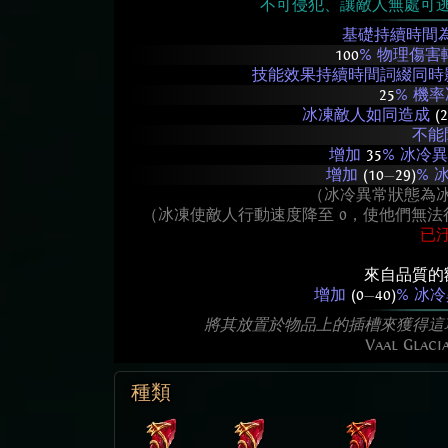
不可侵犯、讓敵人無處可
基礎持續時間
100
% 物理傷
技能效果持續時間詞綴同時
25
% 機
冰凍敵人如同造成
(
不能
增加
35
% 冰冷
增加
(10
—
29)
% 
（冰冷異常狀態為
（冰凍使敵人行動速度降至 0，使他們無
已
來自品質的
增加
(0
—
40)
% 冰
將其放置於物品上的插槽來獲得這
Vaal Glac
種類