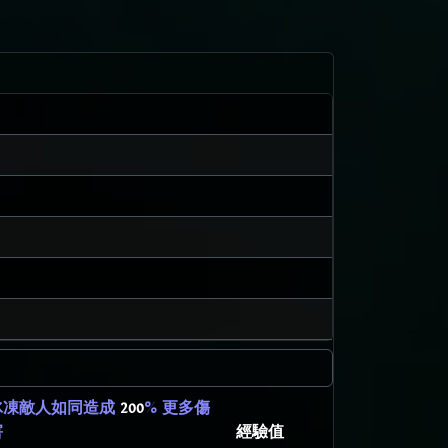
冰凍敵人如同造成
200
% 更多傷
經驗值
害