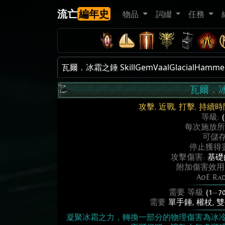
流亡
編年史
物品
詞綴
任務
瓦爾．冰霜之錘 SkillGemVaalGlacialHamme
瓦爾．
攻擊
,
近戰
,
打擊
,
持續時
等級:
每次施放所
可儲
停止獲得
攻擊傷害:
基礎的
附加傷害效用
AoE Ra
需要 等級
(1
—
70
需要
單手錘
,
權杖
,
雙
凝聚冰霜之力，轉換一部分的物理傷害為冰