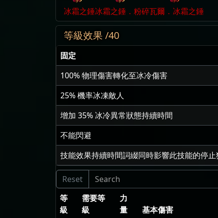
冰霜之錘
冰霜之錘．粉碎
瓦爾．冰霜之錘
等級效果 /40
固定
100
% 物理傷害轉化至冰冷傷害
25
% 機率冰凍敵人
增加
35
% 冰冷異常狀態持續時間
不能閃避
技能效果持續時間詞綴同時影響此技能的停止
等
需要等
力
級
級
量
基本傷害