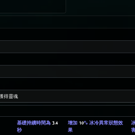
獲得靈魂
基礎持續時間為
3.4
增加
10
% 冰冷異常狀態效
秒
果