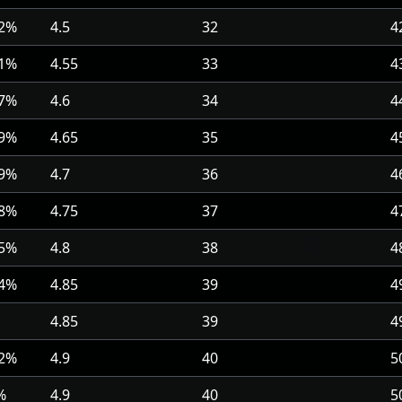
.2%
4.5
32
4
.1%
4.55
33
4
.7%
4.6
34
4
.9%
4.65
35
4
.9%
4.7
36
4
.8%
4.75
37
4
.5%
4.8
38
4
.4%
4.85
39
4
4.85
39
4
.2%
4.9
40
5
%
4.9
40
5