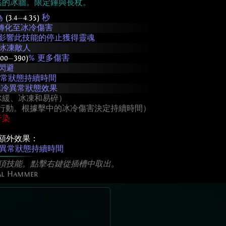
逃的冰牆。限定錘與長杖。
為
(3.4
—
4.35)
秒
害轉化至冰冷傷害
影響此技能的停止獲得靈魂
率冰凍敵人
200
—
390)
% 更多傷害
閃避
異常狀態持續時間
冰冷異常狀態效果
冰緩、冰凍和易碎）
法行動。根據擊中的冰冷傷害決定持續時間）
汙染
額外效果：
冷異常狀態持續時間
項技能。點擊右鍵從插槽中取出。
ial Hammer