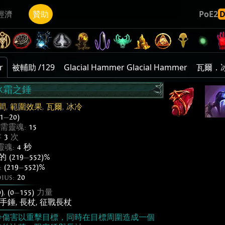
經濟
贊助
PoE2
r
被輔助 /129
Glacial Hammer Glacial Hammer
瓦爾．冰
冰霜之錘
間
,
範圍效果
,
瓦爾
,
冰冷
(1
—
20)
需靈魂:
15
存
3
次
靈魂:
4 秒
 (219
—
552)%
:
(219
—
552)%
dius:
20
)
,
(0
—
155)
力量
手錘
,
長杖
,
征戰長杖
冷傷害以重擊目標，同時在目標周圍造成一個