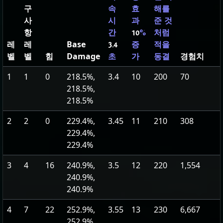
구
속
효
해를
사
시
과
준 것
항
간
10
%
처럼
레
레
Base
3.4
증
적을
벨
벨
힘
Damage
경험치
초
가
동결
1
1
0
218.5%,
3.4
10
200
70
218.5%,
218.5%
2
2
0
229.4%,
3.45
11
210
308
229.4%,
229.4%
3
4
16
240.9%,
3.5
12
220
1,554
240.9%,
240.9%
4
7
22
252.9%,
3.55
13
230
6,667
252.9%,