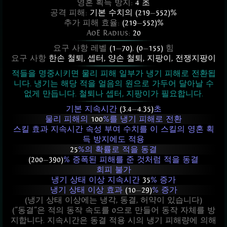
영혼 획득 방지:
4 초
공격 피해:
기본 수치의 (219
—
552)%
추가 피해 효율:
(219
—
552)%
AoE Radius:
20
요구 사항 레벨
(1
—
70)
,
(0
—
155)
힘
요구 사항
한손 철퇴
,
셉터
,
양손 철퇴
,
지팡이
,
전쟁지팡이
적들을 명중시키면 물리 피해 일부가 냉기 피해로 전환됩
니다. 냉기는 해당 적을 얼음의 원으로 가두어 달아날 수
없게 만듭니다. 철퇴나 셉터, 지팡이가 필요합니다.
기본 지속시간
(3.4
—
4.35)
초
물리 피해의
100
%를 냉기 피해로 전환
스킬 효과 지속시간 속성 부여 수치를 이 스킬의 영혼 획
득 방지에도 적용
25
%의 확률로 적을 동결
(200
—
390)
% 증폭된 피해를 준 것처럼 적을 동결
회피 불가
냉기 상태 이상 지속시간
35
% 증가
냉기 상태 이상 효과
(10
—
29)
% 증가
(냉기 상태 이상에는 냉각, 동결, 허약이 있습니다)
("동결"은 적의 동작 속도를 0으로 만들어 동작 자체를 방
지합니다. 지속시간은 동결 적용 시의 냉기 피해량에 의해