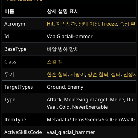
이름
상세 설명 표시
Acronym
Hit
,
지속시간
,
상태 이상
,
Freeze
,
속성 부
Id
VaalGlacialHammer
BaseType
바알 빙하 망치
Class
스킬 젬
무기
한손 철퇴
,
지팡이
,
양손 철퇴
,
셉터
,
전쟁지
TargetTypes
Ground, Enemy
Type
Attack, MeleeSingleTarget, Melee, Dura
Vaal, Cold, NeverExertable
ItemType
Metadata/Items/Gems/SkillGemVaalG
ActiveSkillsCode
vaal_glacial_hammer