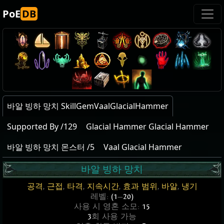
PoE
DB
바알 빙하 망치 SkillGemVaalGlacialHammer
Supported By /129
Glacial Hammer Glacial Hammer
바알 빙하 망치 몬스터 /5
Vaal Glacial Hammer
바알 빙하 망치
공격
,
근접
,
타격
,
지속시간
,
효과 범위
,
바알
,
냉기
레벨:
(1
—
20)
사용 시 영혼 소모:
15
3
회 사용 가능