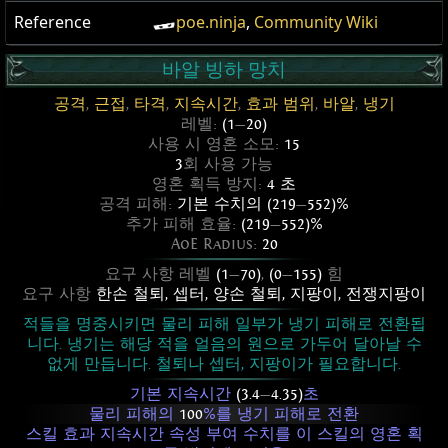
Reference
poe.ninja
,
Community Wiki
바알 빙하 망치
공격
,
근접
,
타격
,
지속시간
,
효과 범위
,
바알
,
냉기
레벨:
(1
—
20)
사용 시 영혼 소모:
15
3
회 사용 가능
영혼 획득 방지:
4 초
공격 피해:
기본 수치의 (219
—
552)%
추가 피해 효율:
(219
—
552)%
AoE Radius:
20
요구 사항 레벨
(1
—
70)
,
(0
—
155)
힘
요구 사항
한손 철퇴
,
셉터
,
양손 철퇴
,
지팡이
,
전쟁지팡이
적들을 명중시키면 물리 피해 일부가 냉기 피해로 전환됩
니다. 냉기는 해당 적을 얼음의 원으로 가두어 달아날 수
없게 만듭니다. 철퇴나 셉터, 지팡이가 필요합니다.
기본 지속시간
(3.4
—
4.35)
초
물리 피해의
100
%를 냉기 피해로 전환
스킬 효과 지속시간 속성 부여 수치를 이 스킬의 영혼 획