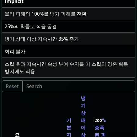
Implicit
물리 피해의
100
%를 냉기 피해로 전환
25
%의 확률로 적을 동결
냉기 상태 이상 지속시간
35
% 증가
회피 불가
스킬 효과 지속시간 속성 부여 수치를 이 스킬의 영혼 획득
방지에도 적용
냉
기
상
기
태
200
%
본
이
증폭
요
지
상
된 피