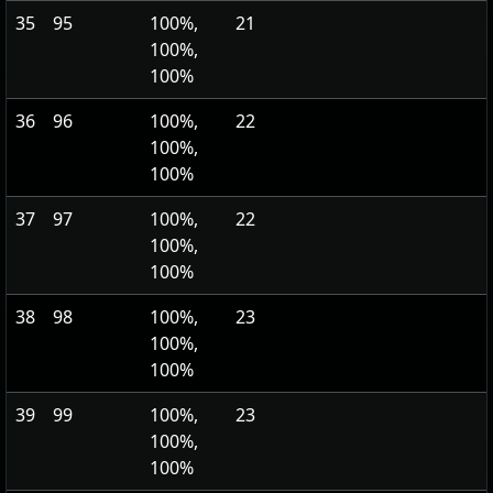
35
95
100%,
21
100%,
100%
36
96
100%,
22
100%,
100%
37
97
100%,
22
100%,
100%
38
98
100%,
23
100%,
100%
39
99
100%,
23
100%,
100%