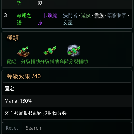
語
勵
3
命運之
卡爾麗
決鬥者
·
遊俠
·
貴族
·
暗影刺客
·
語
莎
女巫
種類
覺醒．分裂輔助
分裂輔助
高階分裂輔助
等級效果 /40
固定
Mana: 130%
來自被輔助技能的投射物分裂