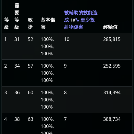
需
要
被輔助的技能造
等
等
敏
基本傷
成
10
% 更少投
級
級
捷
害
經驗值
射物傷害
1
31
52
100%,
10
285,815
100%,
100%
2
34
57
100%,
9
252,595
100%,
100%
3
36
60
100%,
8
314,394
100%,
100%
4
38
63
100%,
7
388,734
100%,
100%