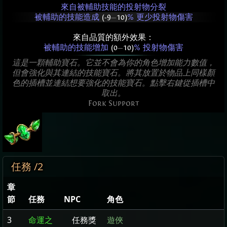
來自被輔助技能的投射物分裂
被輔助的技能造成
(-9
—
10)
% 更少投射物傷害
來自品質的額外效果：
被輔助的技能增加
(0
—
10)
% 投射物傷害
這是一顆輔助寶石。它並不會為你的角色增加能力數值，
但會強化與其連結的技能寶石。將其放置於物品上同樣顏
色的插槽並連結想要強化的技能寶石。點擊右鍵從插槽中
取出。
Fork Support
任務 /2
章
節
任務
NPC
角色
3
命運之
任務獎
遊俠