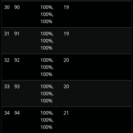
30
90
100%,
19
100%,
100%
31
91
100%,
19
100%,
100%
32
92
100%,
20
100%,
100%
33
93
100%,
20
100%,
100%
34
94
100%,
21
100%,
100%