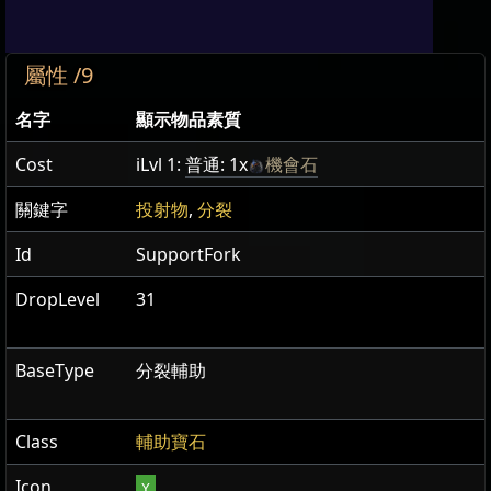
屬性 /9
名字
顯示物品素質
Cost
iLvl 1:
普通: 1x
機會石
關鍵字
投射物
,
分裂
Id
SupportFork
DropLevel
31
BaseType
分裂輔助
Class
輔助寶石
Icon
Y