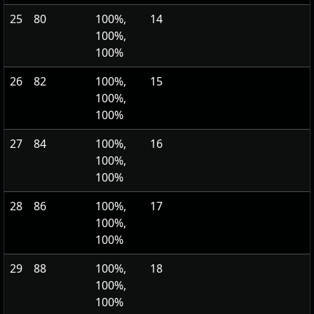
25
80
100%,
14
100%,
100%
26
82
100%,
15
100%,
100%
27
84
100%,
16
100%,
100%
28
86
100%,
17
100%,
100%
29
88
100%,
18
100%,
100%