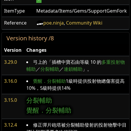
ItemType
Metadata/Items/Gems/SupportGemFork
Reference
poe.ninja
,
Community Wiki
Version history /8
Version
Changes
3.29.0
弓上的「插槽中寶石由等級 10 的
多重投射物
輔助
／
分裂輔助
／
連鎖輔助
」。
3.16.0
覺醒．分裂輔助
1級時提供投射物總傷害提高
10%，5級時提供14%
分裂輔助
3.15.0
覺醒．分裂輔助
3.12.4
修正彈片砲塔被分裂輔助發射的投射物擊中目