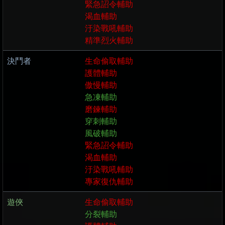
緊急詔令輔助
渴血輔助
汙染戰吼輔助
精準烈火輔助
決鬥者
生命偷取輔助
護體輔助
傲慢輔助
急凍輔助
磨鍊輔助
穿刺輔助
風破輔助
緊急詔令輔助
渴血輔助
汙染戰吼輔助
專家復仇輔助
遊俠
生命偷取輔助
分裂輔助