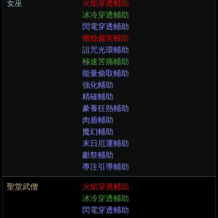
女巫
火焰穿透輔助
冰冷穿透輔助
閃電穿透輔助
燃燒傷害輔助
詛咒光環輔助
極速苦痛輔助
能量偷取輔助
強化輔助
精確輔助
豢養狂熱輔助
肉盾輔助
魔幻輔助
末日厄運輔助
獻祭輔助
專注引導輔助
聖堂武僧
火焰穿透輔助
冰冷穿透輔助
閃電穿透輔助