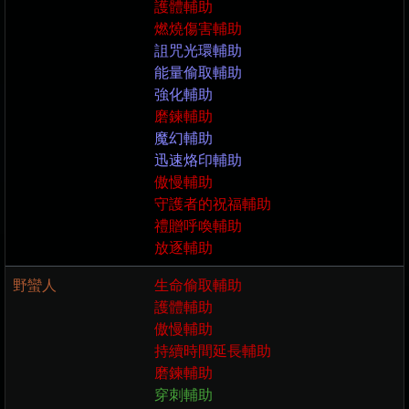
護體輔助
燃燒傷害輔助
詛咒光環輔助
能量偷取輔助
強化輔助
磨鍊輔助
魔幻輔助
迅速烙印輔助
傲慢輔助
守護者的祝福輔助
禮贈呼喚輔助
放逐輔助
野蠻人
生命偷取輔助
護體輔助
傲慢輔助
持續時間延長輔助
磨鍊輔助
穿刺輔助