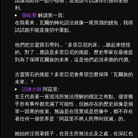
請讓我給你一點小禮物，這應該可以讓你們過得更順
利。
薩歐賽
解讀第一頁:
在我看來，瓦爾的轉化語法就像一尾滑溜的鰻魚，我得
試試能不能直接切中重點。
他們把古靈寶石帶到...「多里亞尼的床」...聽起來怪怪
的。對了，應該是多里亞尼的搖籃。歷史學家在最後提
到為了保障瓦爾族的未來，這是他們必須承擔的代價。
古靈寶石的搖籃？多里亞尼會希望怎麼保障「瓦爾族的
未來」？
試煉大師
阿茲里:
女王代表著一座混沌所無法理解的穩定之奇點。儘管幾
乎所有事件都充滿了可能性，但她存在的歷史就像是個
單一因果的收束。無論是在現實或是想像中，都不存在
著任何一個世界是「阿茲里不將人民帶向毀滅」的。
她始終注視著鏡子，在吾主所無法企及之處，在深紅色