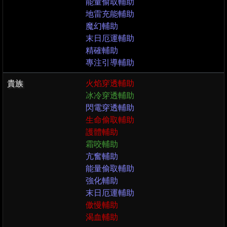
能量偷取輔助
地雷充能輔助
魔幻輔助
末日厄運輔助
精確輔助
專注引導輔助
貴族
火焰穿透輔助
冰冷穿透輔助
閃電穿透輔助
生命偷取輔助
護體輔助
霜咬輔助
亢奮輔助
能量偷取輔助
強化輔助
末日厄運輔助
傲慢輔助
渴血輔助