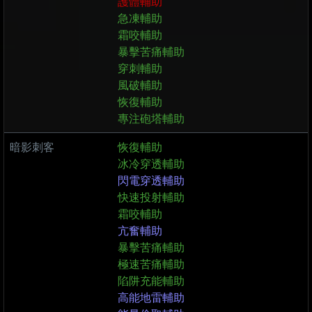
護體輔助
急凍輔助
霜咬輔助
暴擊苦痛輔助
穿刺輔助
風破輔助
恢復輔助
專注砲塔輔助
暗影刺客
恢復輔助
冰冷穿透輔助
閃電穿透輔助
快速投射輔助
霜咬輔助
亢奮輔助
暴擊苦痛輔助
極速苦痛輔助
陷阱充能輔助
高能地雷輔助