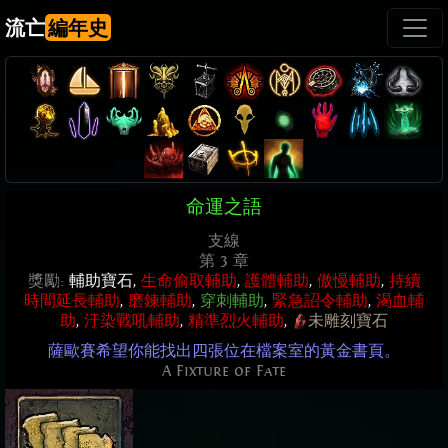
流亡
編年史
命運之語
支線
第 3 章
獎勵:
輔助寶石,
生命偷取輔助
,
護體輔助
,
傲慢輔助
,
持續
時間延長輔助
,
磨鍊輔助
,
穿刺輔助
,
緊急詔令輔助
,
渴血輔
助
,
汙染戰吼輔助
,
精準烈火輔助
,
未雕刻寶石
薩歐賽希望你能找出四張位在檔案室的黃金書頁。
A Fixture of Fate