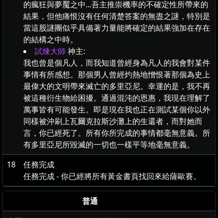
的瘋狂與夢魘之中...吾主推崇機率的不確定性所帶來的
結果，但他痛恨沒有任何清楚答案的無盡之謎，特別是
當這股謎團似乎具備著力量能將確定的結果強加在存在
的結構之中時。
試煉大師
神主:
我也曾是個凡人，而我知道曾經身為凡人的我會對某件
事情有所感想。那個男人曾經灼熱地憎恨著那個為史上
最偉大的文明帶來滅亡的多里亞尼。幸運的是，我不再
被這種衍生物給困擾。通過混沌的恩惠，我現在理解了
萬事皆有可能發生。即是現在我也正在測試某個你以外
同樣被沖刷上瓦爾克拉斯沙灘上的生還者，而對她而
言，你已經死了。所有你所完成的事情都毫無意義。所
有多里亞尼所毀滅的一切也一樣平等地毫無意義。
18
任務完成
任務完成 - 你已經將所有黃金書頁找回來給薩歐賽。
普通