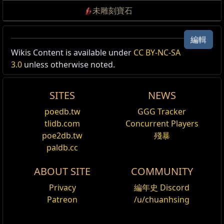
未雕刻寶石
編輯
Wikis Content is available under
CC BY-NC-SA
3.0
unless otherwise noted.
SITES
NEWS
poedb.tw
GGG Tracker
tlidb.com
Concurrent Players
poe2db.tw
殘暴
paldb.cc
ABOUT SITE
COMMUNITY
Privacy
編年史 Discord
Patreon
/u/chuanhsing