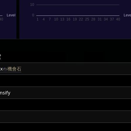
質
x
機會石
nsify