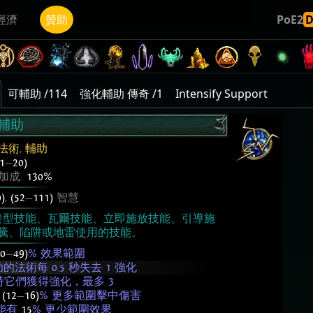
經濟
贊助
PoE2
可輔助 /114
強化輔助 傳奇 /1
Intensify Support
輔助
法術
,
輔助
(1
—
20)
加成:
130%
)
,
(52
—
111)
智慧
發型技能、瓦爾技能、立即施放技能、引導施
騰、陷阱或地雷使用的技能。
30
—
49)
% 效果範圍
術每 0.5 秒失去 1 強化
它們獲得強化，最多 3
成
(12
—
16)
% 更多範圍擊中傷害
能有
15
% 更少範圍效果