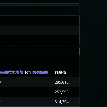
經驗值
被輔助技能增加
30
% 效果範圍
0
285,815
1
252,595
2
314,394