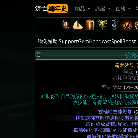
流亡
編年史
物品
詞綴
任務
強化輔助 SupportGemHandcastSpellBoost
強化
範圍效果
,
等級:
消耗和保留
需要 等級
(31
—
70
輔助你對自己施放的法術技能。無法輔助觸
放技能、有保留的技能或被圖
被輔助技能增加
(
移動或你立即傳送時，被輔助的法
當你施放被輔助的法術時
每層強化使被輔助的技能造
每層強化使被輔助的技