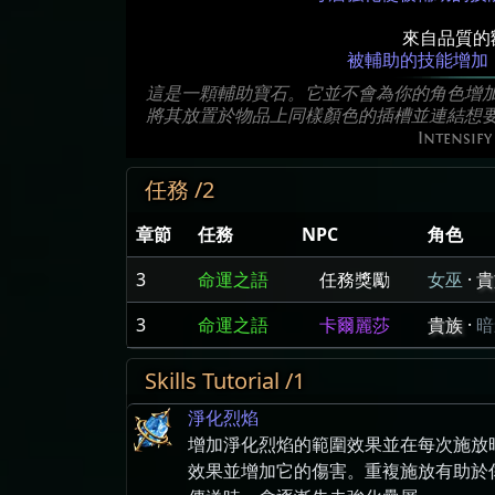
來自品質的
被輔助的技能增加
這是一顆輔助寶石。它並不會為你的角色增
將其放置於物品上同樣顏色的插槽並連結想
Intensify
任務 /2
章節
任務
NPC
角色
3
命運之語
任務獎勵
女巫
·
貴
3
命運之語
卡爾麗莎
貴族
·
暗
Skills Tutorial /1
淨化烈焰
增加淨化烈焰的範圍效果並在每次施放
效果並增加它的傷害。重複施放有助於