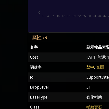
屬性 /9
名字
顯示物品素
Cost
iLvl 1:
普通: 1
關鍵字
擊中
,
瓦爾
Id
SupportInte
DropLevel
31
BaseType
強化輔助
Class
輔助寶石