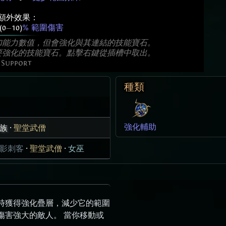
額外效果：
(0
—
10)
% 範圍傷害
加能力數值，但會強化與其連結的技能寶石。
要強化的技能寶石。點擊右鍵從插槽中取出。
 Support
種類
強化輔助
族
·
聖堂武僧
影刺客
·
聖堂武僧
·
女巫
時獲得強化疊層，減少它的範圍
傷害強大的敵人。 當你移動或