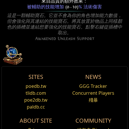
來自品質的額外效果：
被輔助的技能增加
(0
—
10)
% 法術傷害
這是一顆輔助寶石。它並不會為你的角色增加能力數值，
但會強化與其連結的技能寶石。將其放置於物品上同樣顏
色的插槽並連結想要強化的技能寶石。點擊右鍵從插槽中
取出。
Awakened Unleash Support
SITES
NEWS
允許類型: 可齊射
Awakened Unleash
poedb.tw
GGG Tracker
編輯
排除類型: 圖騰, 陷阱, 遙控地雷, 被觸發, 消耗保留, 瓦
tlidb.com
Concurrent Players
爾, 立即, 引導, 冷卻
Support
poe2db.tw
殘暴
paldb.cc
Reset
Awakened Unleash Support
is the awakened variant
of
Unleash Support
obtainable in maps.
ABOUT SITE
COMMUNITY
督軍印記
詛咒敵人，有機率使受到詛咒的敵人暈眩兩倍的時