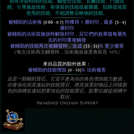
助有冷卻時間的技能、觸發型技能、瓦爾技能、鬥旗技
能、引導施放技能、有保留的技能或被圖騰、陷阱或地雷
使用的技能。不能調整召喚物的技能。
被輔助的法術每
(0.66
—
0.7)
秒獲得 1 層封印，最多
(3
—
4)
層封印
被輔助的法術當施放時解除封印，且它們的效果隨每層失
去的封印重複觸發
被輔助的技能再次被觸發時，造成
(33
—
35)
% 更少傷害
（每次法術再次觸發時，法術施放速度會延長 10%）
來自品質的額外效果：
被輔助的技能增加
(0
—
10)
% 法術傷害
這是一顆輔助寶石。它並不會為你的角色增加能力數值，
但會強化與其連結的技能寶石。將其放置於物品上同樣顏
色的插槽並連結想要強化的技能寶石。點擊右鍵從插槽中
取出。
Awakened Unleash Support