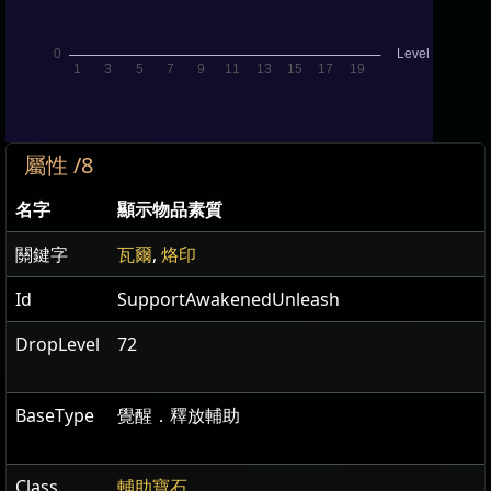
屬性 /8
名字
顯示物品素質
關鍵字
瓦爾
,
烙印
Id
SupportAwakenedUnleash
DropLevel
72
BaseType
覺醒．釋放輔助
Class
輔助寶石