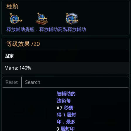
種類
釋放輔助
覺醒．釋放輔助
高階釋放輔助
等級效果 /20
固定
Mana: 140%
被輔助的
法術每
0.7
秒獲
得 1 層封
印，最多
3
層封印