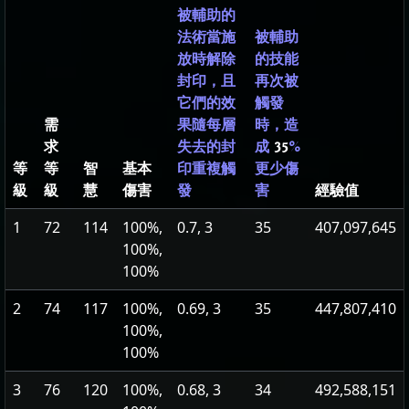
被輔助的
法術當施
被輔助
放時解除
的技能
封印，且
再次被
它們的效
觸發
需
果隨每層
時，造
求
失去的封
成
35
%
等
等
智
基本
印重複觸
更少傷
級
級
慧
傷害
經驗值
發
害
1
72
114
100%,
0.7, 3
35
407,097,645
100%,
100%
2
74
117
100%,
0.69, 3
35
447,807,410
100%,
100%
3
76
120
100%,
0.68, 3
34
492,588,151