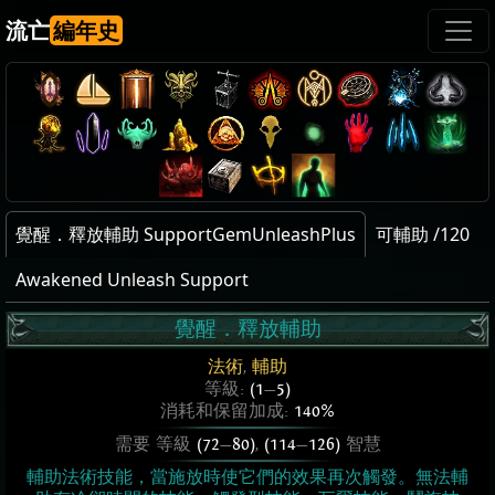
流亡
編年史
覺醒．釋放輔助 SupportGemUnleashPlus
可輔助 /120
Awakened Unleash Support
覺醒．釋放輔助
法術
,
輔助
等級:
(1
—
5)
消耗和保留加成:
140%
需要 等級
(72
—
80)
,
(114
—
126)
智慧
輔助法術技能，當施放時使它們的效果再次觸發。無法輔