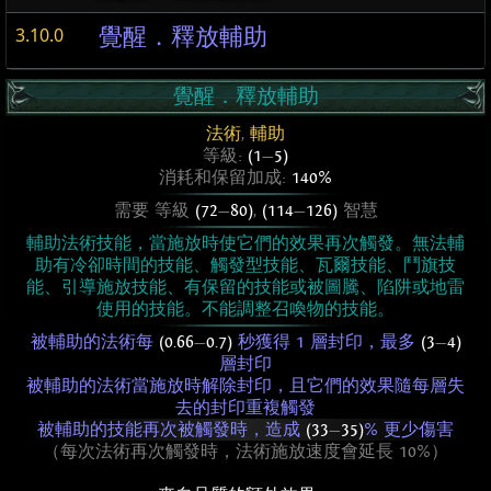
覺醒．釋放輔助
3.10.0
覺醒．釋放輔助
法術
,
輔助
等級:
(1
—
5)
消耗和保留加成:
140%
需要 等級
(72
—
80)
,
(114
—
126)
智慧
輔助法術技能，當施放時使它們的效果再次觸發。無法輔
助有冷卻時間的技能、觸發型技能、瓦爾技能、鬥旗技
能、引導施放技能、有保留的技能或被圖騰、陷阱或地雷
使用的技能。不能調整召喚物的技能。
被輔助的法術每
(0.66
—
0.7)
秒獲得 1 層封印，最多
(3
—
4)
層封印
被輔助的法術當施放時解除封印，且它們的效果隨每層失
去的封印重複觸發
被輔助的技能再次被觸發時，造成
(33
—
35)
% 更少傷害
（每次法術再次觸發時，法術施放速度會延長 10%）