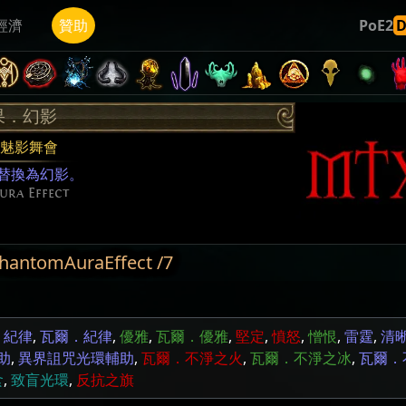
經濟
贊助
PoE2
果．幻影
魅影舞會
替換為幻影。
ura Effect
ntomAuraEffect /7
,
紀律
,
瓦爾．紀律
,
優雅
,
瓦爾．優雅
,
堅定
,
憤怒
,
憎恨
,
雷霆
,
清
助
,
異界詛咒光環輔助
,
瓦爾．不淨之火
,
瓦爾．不淨之冰
,
瓦爾．
食
,
致盲光環
,
反抗之旗