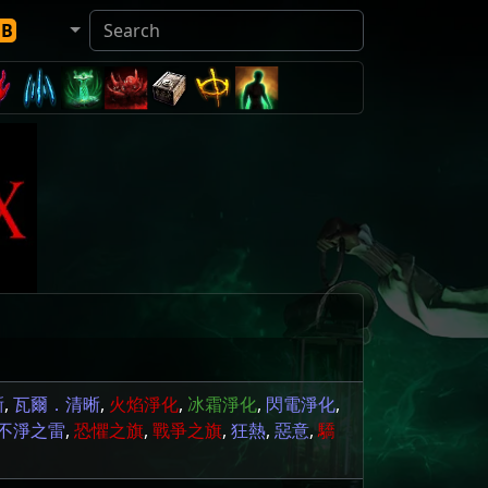
DB
晰
,
瓦爾．清晰
,
火焰淨化
,
冰霜淨化
,
閃電淨化
,
不淨之雷
,
恐懼之旗
,
戰爭之旗
,
狂熱
,
惡意
,
驕