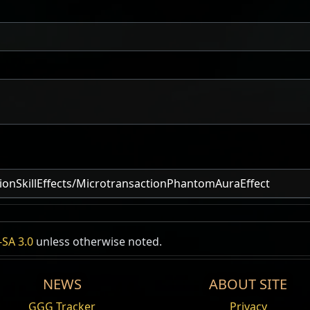
onSkillEffects/MicrotransactionPhantomAuraEffect
SA 3.0
unless otherwise noted.
NEWS
ABOUT SITE
GGG Tracker
Privacy