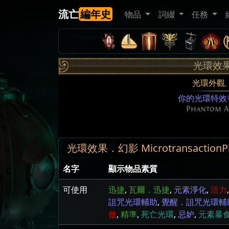
流亡
編年史
物品
詞綴
任務
光環效
光環外觀
,
你的光環特效
Phantom A
光環效果．幻影 MicrotransactionPha
名字
顯示物品素質
可使用
迅捷
,
瓦爾．迅捷
,
元素淨化
,
活力
詛咒光環輔助
,
覺醒．詛咒光環輔
傲
,
精準
,
死亡光環
,
忌妒
,
元素暴