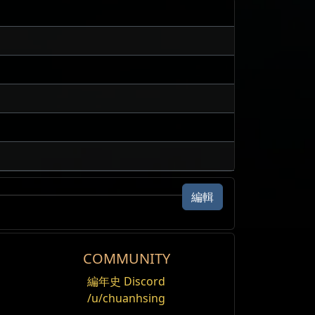
編輯
COMMUNITY
編年史 Discord
/u/chuanhsing