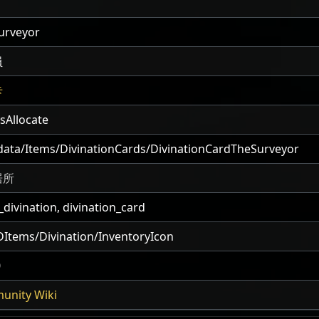
urveyor
員
卡
sAllocate
ata/Items/DivinationCards/DivinationCardTheSurveyor
居所
divination, divination_card
DItems/Divination/InventoryIcon
0
unity Wiki