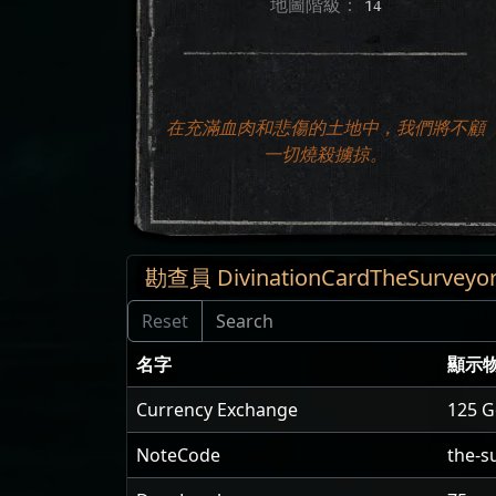
地圖階級：
14
在充滿血肉和悲傷的土地中，我們將不顧
一切燒殺擄掠。
勘查員 DivinationCardTheSurveyor
名字
顯示
Currency Exchange
125 G
NoteCode
the-s