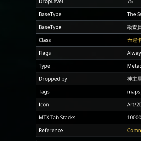
DropLevel
75
BaseType
The S
BaseType
勘查
Class
命運
Flags
Alway
Type
Metad
Dropped by
神主
Tags
maps_
Icon
Art/2
MTX Tab Stacks
1000
Reference
Comm