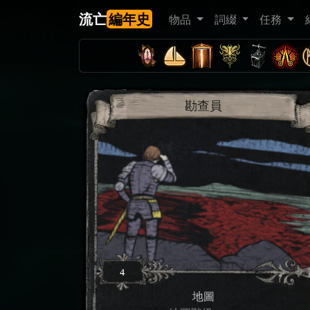
流亡
編年史
物品
詞綴
任務
勘查員
4
地圖