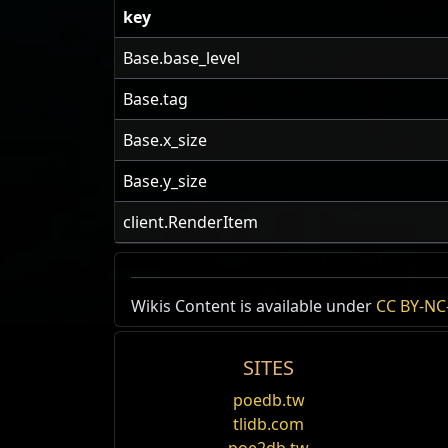
key
Base.base_level
Base.tag
Base.x_size
Base.y_size
client.RenderItem
Wikis Content is available under
CC BY-NC-
SITES
poedb.tw
tlidb.com