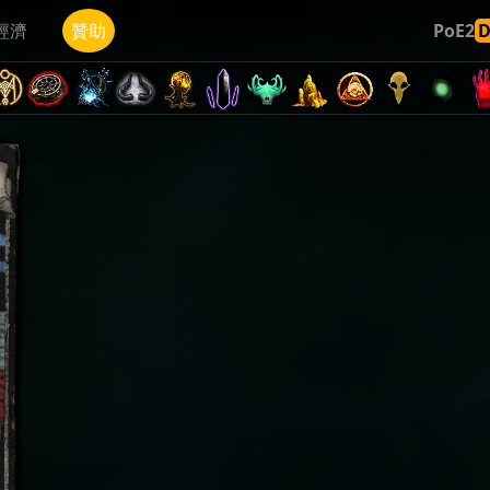
經濟
贊助
PoE2