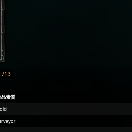
 /13
物品素質
old
urveyor