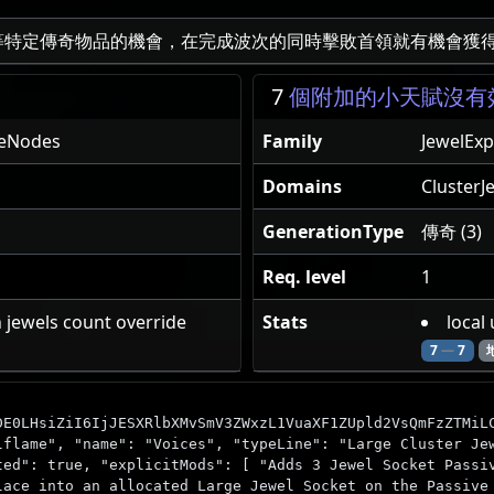
等特定傳奇物品的機會，在完成波次的同時擊敗首領就有機會獲
7
個附加的小天賦沒有
neNodes
Family
JewelEx
Domains
ClusterJ
GenerationType
傳奇 (3)
Req. level
1
n jewels count override
Stats
local
7
—
7
DE0LHsiZiI6IjJESXRlbXMvSmV3ZWxzL1VuaXF1ZUpld2VsQmFzZTMiL
lflame", "name": "Voices", "typeLine": "Large Cluster Je
ted": true, "explicitMods": [ "Adds 3 Jewel Socket Passi
lace into an allocated Large Jewel Socket on the Passive