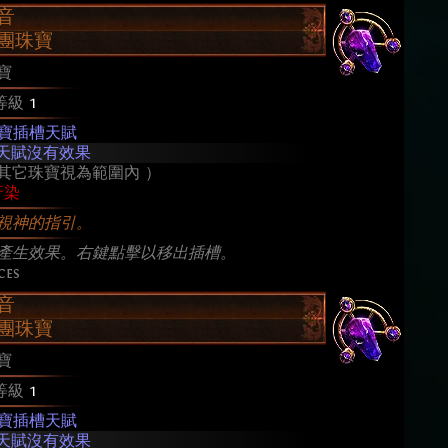
音
團珠寶
寶
等級
1
寶插槽天賦
天賦沒有效果
其它珠寶視為範圍內 ）
汙染
視神的指引。
產生效果。右鍵點擊以移出插槽。
ces
音
團珠寶
寶
等級
1
寶插槽天賦
天賦沒有效果