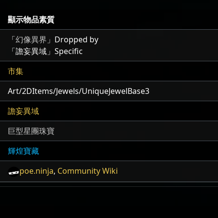
顯示物品素質
「
幻像異界
」Dropped by
「譫妄異域」Specific
市集
Art/2DItems/Jewels/UniqueJewelBase3
譫妄異域
巨型星團珠寶
輝煌寶藏
poe.ninja
,
Community Wiki