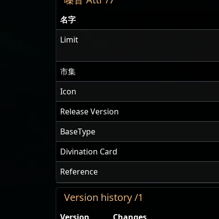
名字
Limit
市集
Icon
Release Version
BaseType
Divination Card
Reference
Version history /1
Version
Changes