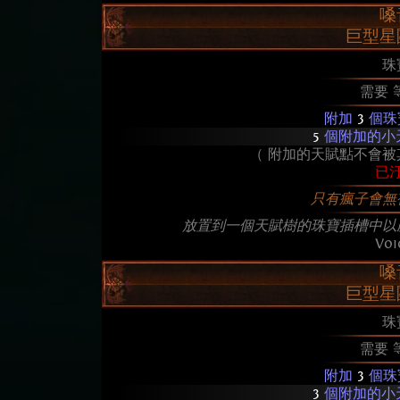
嗓
巨型星
珠
需要 
附加
3
個珠
5
個附加的小
（ 附加的天賦點不會被
已
只有瘋子會無
放置到一個天賦樹的珠寶插槽中以
Voi
嗓
巨型星
珠
需要 
附加
3
個珠
3
個附加的小