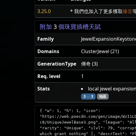
3.25.0
* 我們也加入了更多獲取
嗓音
附加
3
個珠寶插槽天賦
Family
JewelExpansionKeysto
Domains
ClusterJewel (21)
GenerationType
傳奇 (3)
Req. level
1
Stats
local jewel expansio
3
—
3
地區
{ "w": 1, "h": 1, "icon":
"https://web.poecdn.com/gen/image/WzI1L
c8/UniqueJewelBase3.png", "league": "Al
"rarity": "Unique", "ilvl": 79, "corrup
which grant nothing" ], "descrText": "P