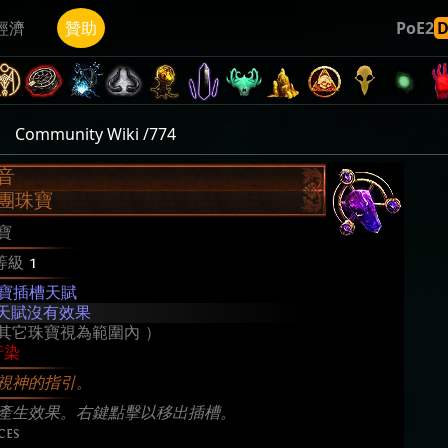
經濟
贊助
PoE2
Community Wiki /774
音
團珠寶
寶
等級
1
寶插槽天賦
天賦沒有效果
其它珠寶視為範圍內 ）
汙染
視神的指引。
產生效果。右鍵點擊以移出插槽。
ces