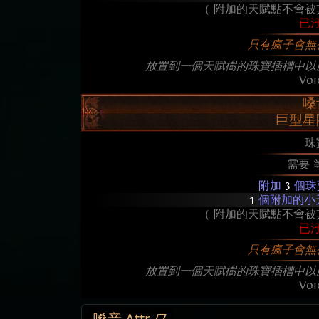
（ 附加的天賦點不會被
已
只有瘋子會無
放置到一個天賦樹的珠寶插槽中以
Voi
嗓
巨型星
珠
需要 
附加
3
個珠
1
個附加的小
（ 附加的天賦點不會被
已
只有瘋子會無
放置到一個天賦樹的珠寶插槽中以
Voi
嗓音 Attr /7