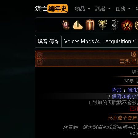
流亡
編年史
物品
詞綴
任務
嗓音 傳奇
Voices Mods /4
Acquisition /1
嗓
巨型星
珠
需要 
附加
3
個珠
7
個附加的小
（ 附加的天賦點不會被
已
只有瘋子會無
放置到一個天賦樹的珠寶插槽中以
Voi