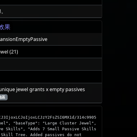
得。
效果
pansionEmptyPassive
ewel (21)
 unique jewel grants x empty passives
地區
CJ3IjoxLCJoIjoxLCJzY2FsZSI6MX1d/314c9905
wel", "baseType": "Large Cluster Jewel",
ve Skills", "Adds 7 Small Passive Skills
 Skill Tree. Added passives do not