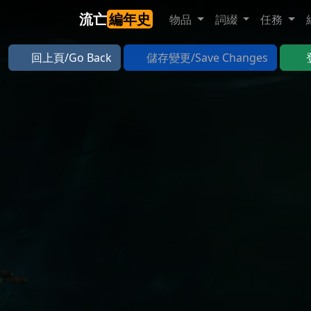
流亡
編年史
物品
詞綴
任務
回上頁/Go Back
儲存變更/Save Changes