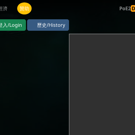
經濟
贊助
PoE2
登入/Login
歷史/History