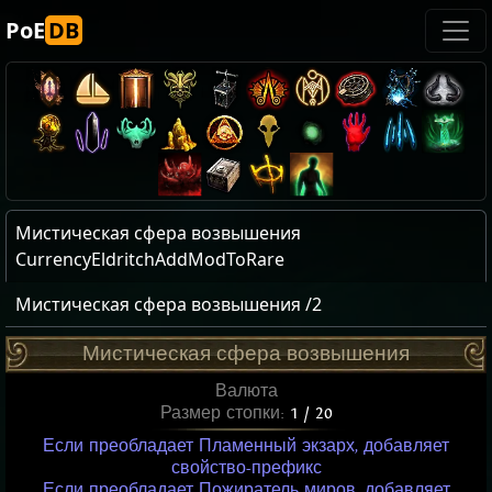
PoE
DB
Мистическая сфера возвышения
CurrencyEldritchAddModToRare
Мистическая сфера возвышения /2
Мистическая сфера возвышения
Валюта
Размер стопки:
1 / 20
Если преобладает Пламенный экзарх, добавляет
свойство-префикс
Если преобладает Пожиратель миров, добавляет