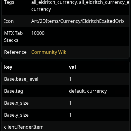
Tags
all_eldritch_currency, all_eldritch_currency_e
currency
Icon
Art/2DItems/Currency/EldritchExaltedOrb
MTX Tab
10000
Stacks
Reference
Community Wiki
key
val
Base.base_level
1
Base.tag
default, currency
Base.x_size
1
Base.y_size
1
client.RenderItem