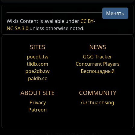
Менять
US Realm Economy
Wiki
Wikis Content is available under
CC BY-
NC-SA 3.0
unless otherwise noted.
24h
volume
SITES
NEWS
24h Value
traded
poedb.tw
GGG Tracker
55,487
3.72
Сфера хаоса
1
tlidb.com
Concurrent Players
Мистическая сфера возвышения
poe2db.tw
Беспощадный
paldb.cc
21,421
1
Божественная сфера
41
Мистическая сфера возвышения
ABOUT SITE
COMMUNITY
Privacy
/u/chuanhsing
Patreon