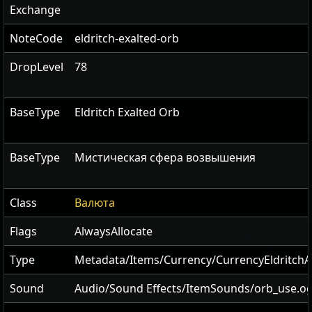
Exchange
NoteCode
eldritch-exalted-orb
DropLevel
78
BaseType
Eldritch Exalted Orb
BaseType
Мистическая сфера возвышения
Class
Валюта
Flags
AlwaysAllocate
Type
Metadata/Items/Currency/CurrencyEldritc
Sound
Audio/Sound Effects/ItemSounds/orb_use.o