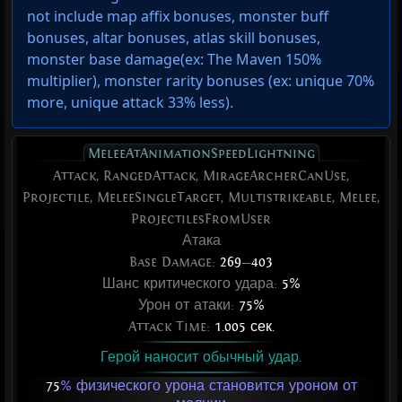
not include map affix bonuses, monster buff
bonuses, altar bonuses, atlas skill bonuses,
monster base damage(ex: The Maven 150%
multiplier), monster rarity bonuses (ex:
unique 70%
more
,
unique attack 33% less
).
MeleeAtAnimationSpeedLightning
Attack, RangedAttack, MirageArcherCanUse,
Projectile, MeleeSingleTarget, Multistrikeable, Melee,
ProjectilesFromUser
Атака
Base Damage:
269
—
403
Шанс критического удара:
5%
Урон от атаки:
75%
Attack Time:
1.005 сек.
Герой наносит обычный удар.
75
% физического урона становится уроном от