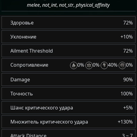
melee
,
not_int
,
not_str
,
physical_affinity
Здоровье
72%
Уклонение
+10%
Ailment Threshold
72%
Сопротивление
0%
0%
40%
0%
Damage
90%
Точность
100%
Шанс критического удара
+5%
Множитель критического удара
+130%
Attack Distance
3 ~ 7