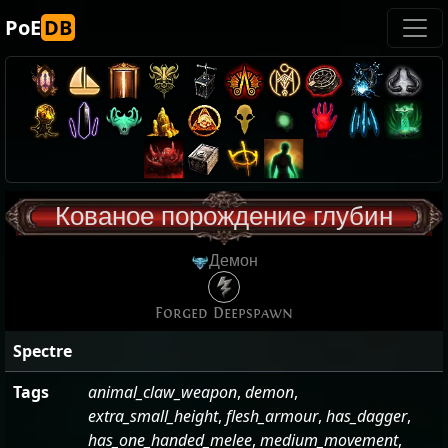
PoE
DB
Кованое порождение глубин
Демон
Forged Deepspawn
Spectre
Tags
animal_claw_weapon
,
demon
,
extra_small_height
,
flesh_armour
,
has_dagger
,
has_one_handed_melee
,
medium_movement
,