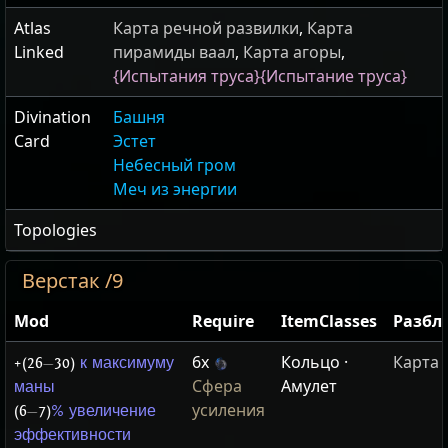
Atlas
Карта речной развилки
,
Карта
Linked
пирамиды ваал
,
Карта агоры
,
{Испытания труса}
{Испытание труса}
Divination
Башня
Card
Эстет
Небесный гром
Меч из энергии
Topologies
Верстак /9
Mod
Require
ItemClasses
Разбл
6x
Кольцо ·
Карта
+(26
—
30)
к максимуму
Сфера
Амулет
маны
усиления
(6
—
7)
% увеличение
эффективности