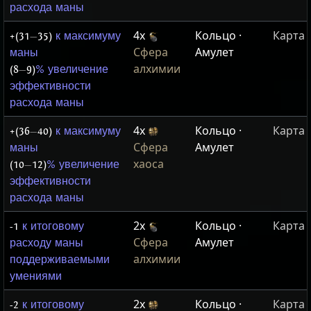
расхода маны
4x
Кольцо ·
Карта
+(31
—
35)
к максимуму
Сфера
Амулет
маны
алхимии
(8
—
9)
% увеличение
эффективности
расхода маны
4x
Кольцо ·
Карта
+(36
—
40)
к максимуму
Сфера
Амулет
маны
хаоса
(10
—
12)
% увеличение
эффективности
расхода маны
2x
Кольцо ·
Карта
-1
к итоговому
Сфера
Амулет
расходу маны
алхимии
поддерживаемыми
умениями
2x
Кольцо ·
Карта
-2
к итоговому