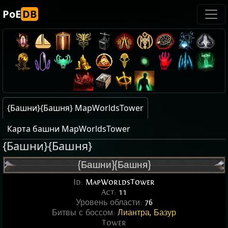
PoE
DB
{Башни}{Башня} MapWorldsTower
Карта башни MapWorldsTower
{Башни}
{Башня}
{Башни}
{Башня}
Id:
MapWorldsTower
Act:
11
Уровень области:
76
Битвы с боссом:
Лиантра
,
Базур
Tower