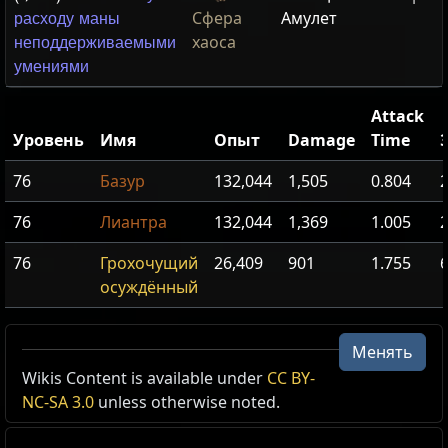
Сфера
Амулет
расходу маны
хаоса
неподдерживаемыми
умениями
Attack
Уровень
Имя
Опыт
Damage
Time
76
Базур
132,044
1,505
0.804
2
76
Лиантра
132,044
1,369
1.005
2
76
Грохочущий
26,409
901
1.755
осуждённый
Карта башни
Менять
Wikis Content is available under
CC BY-
Карты
NC-SA 3.0
unless otherwise noted.
Уровень карты:
14
Перейдите на карту этого или более низкого