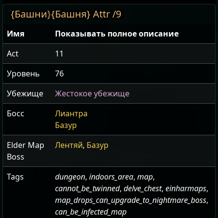
{Башни}
{Башня} Attr /9
Имя
Показывать полное описание
Act
11
Уровень
76
Убежище
Жестокое убежище
Босс
Лиантра
Базур
Elder Map
Лентяй
,
Базур
Boss
Tags
dungeon
,
indoors_area
,
map
,
cannot_be_twinned
,
delve_chest
,
einharmaps
,
map_drops_can_upgrade_to_nightmare_boss
,
can_be_infected_map