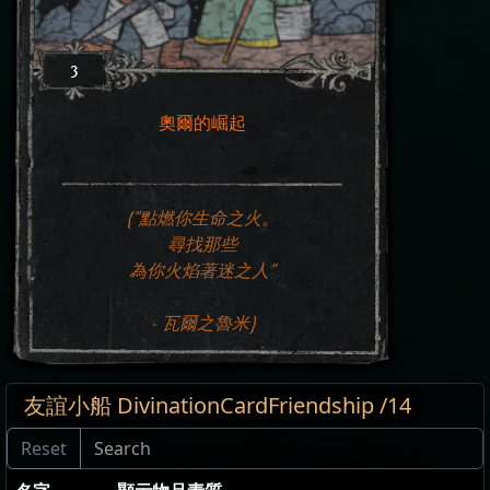
3
奧爾的崛起
{"點燃你生命之火。
尋找那些
為你火焰著迷之人"
- 瓦爾之魯米}
友誼小船 DivinationCardFriendship /14