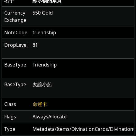
名字
顯示物品素質
Currency
550 Gold
Exchange
NoteCode
friendship
DropLevel
81
BaseType
Friendship
BaseType
友誼小船
Class
命運卡
Flags
AlwaysAllocate
Type
Metadata/Items/DivinationCards/Divination