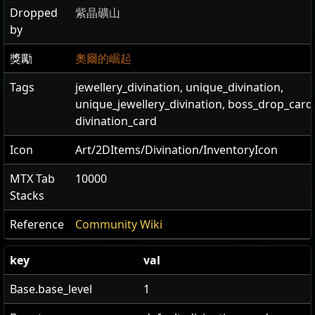
Dropped
紫晶礦山
by
獎勵
奧爾的崛起
Tags
jewellery_divination, unique_divination,
unique_jewellery_divination, boss_drop_card
divination_card
Icon
Art/2DItems/Divination/InventoryIcon
MTX Tab
10000
Stacks
Reference
Community Wiki
key
val
Base.base_level
1