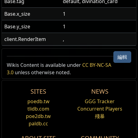
Base.tag
default, divination_card
Base.x_size
1
Base.y_size
1
client.RenderItem
,
編輯
Wikis Content is available under
CC BY-NC-SA
來源
Ingredient
Offer
3.0
unless otherwise noted.
友誼小船
奧爾的崛起
SITES
NEWS
poedb.tw
GGG Tracker
tlidb.com
Concurrent Players
poe2db.tw
殘暴
paldb.cc