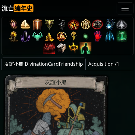
流亡
編年史
友誼小船 DivinationCardFriendship
Acquisition /1
友誼小船