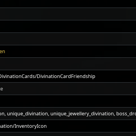
en
ivinationCards/DivinationCardFriendship
te
ion, unique_divination, unique_jewellery_divination, boss_dr
nation/InventoryIcon