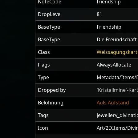
NoteCode
friendship
DropLevel
81
BaseType
Friendship
BaseType
Die Freundschaft
Class
Weissagungskart
Flags
AlwaysAllocate
Type
Metadata/Items/D
Dropped by
'Kristallmine'-Kar
Belohnung
Auls Aufstand
Tags
jewellery_divinat
Icon
Art/2DItems/Divi