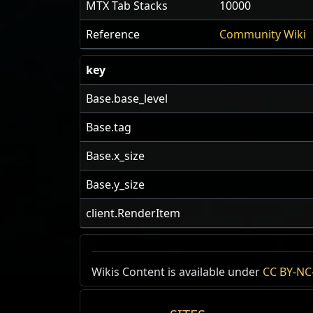
MTX Tab Stacks
10000
Reference
Community Wiki
key
Base.base_level
Base.tag
Base.x_size
Base.y_size
client.RenderItem
US Realm Economy
Wiki
Wikis Content is available under
CC BY-NC-
Source
24h Value
Die Freundschaft