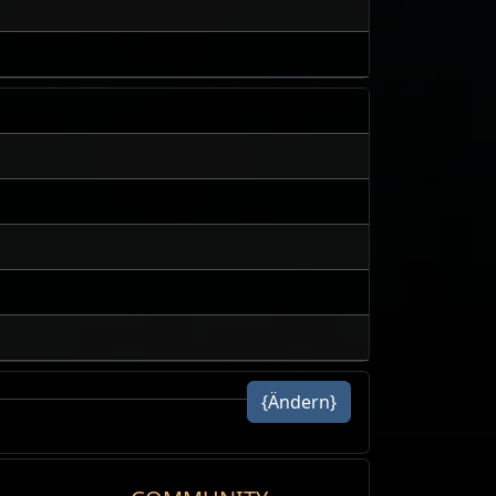
{Ändern}
er
24h volume traded
s Aufstand