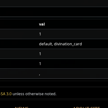
val
1
default, divination_card
1
1
,
SA 3.0
unless otherwise noted.
Ingredient
Off
Aul