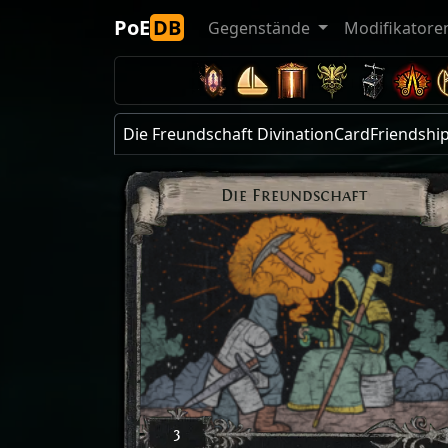
PoE
DB
Gegenstände
Modifikatore
Die Freundschaft DivinationCardFriendshi
Die Freundschaft
3