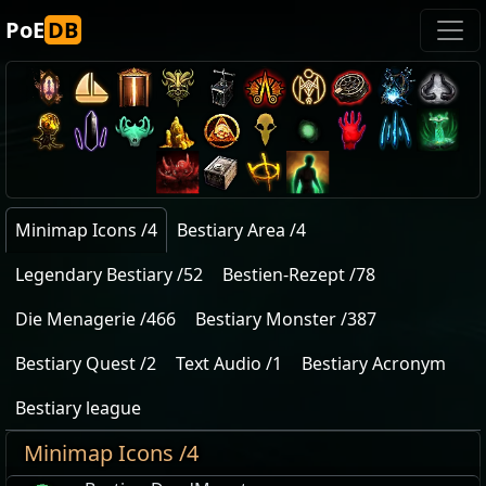
PoE
DB
Minimap Icons /4
Bestiary Area /4
Legendary Bestiary /52
Bestien-Rezept /78
Die Menagerie /466
Bestiary Monster /387
Bestiary Quest /2
Text Audio /1
Bestiary Acronym
Bestiary league
Minimap Icons /4