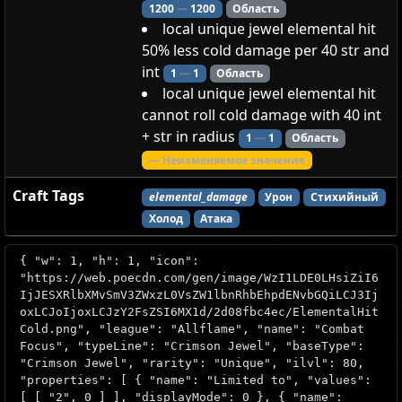
1200
—
1200
Область
local unique jewel elemental hit
50% less cold damage per 40 str and
int
1
—
1
Область
local unique jewel elemental hit
cannot roll cold damage with 40 int
+ str in radius
1
—
1
Область
— Неизменяемое значение
Craft Tags
elemental_damage
Урон
Стихийный
Холод
Атака
{ "w": 1, "h": 1, "icon":
"https://web.poecdn.com/gen/image/WzI1LDE0LHsiZiI6
IjJESXRlbXMvSmV3ZWxzL0VsZW1lbnRhbEhpdENvbGQiLCJ3Ij
oxLCJoIjoxLCJzY2FsZSI6MX1d/2d08fbc4ec/ElementalHit
Cold.png", "league": "Allflame", "name": "Combat
Focus", "typeLine": "Crimson Jewel", "baseType":
"Crimson Jewel", "rarity": "Unique", "ilvl": 80,
"properties": [ { "name": "Limited to", "values":
[ [ "2", 0 ] ], "displayMode": 0 }, { "name":