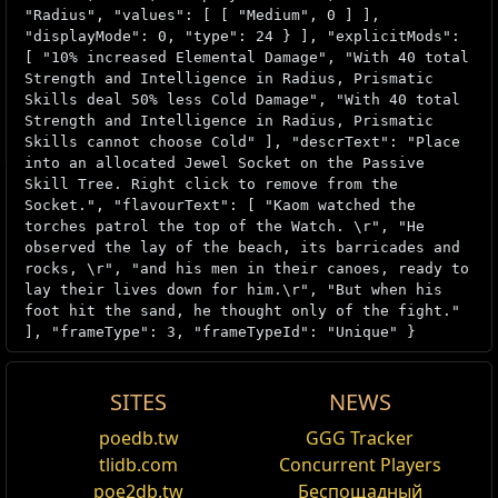
"Radius", "values": [ [ "Medium", 0 ] ],
"displayMode": 0, "type": 24 } ], "explicitMods":
[ "10% increased Elemental Damage", "With 40 total
Strength and Intelligence in Radius, Prismatic
Skills deal 50% less Cold Damage", "With 40 total
Strength and Intelligence in Radius, Prismatic
Skills cannot choose Cold" ], "descrText": "Place
into an allocated Jewel Socket on the Passive
Skill Tree. Right click to remove from the
Socket.", "flavourText": [ "Kaom watched the
torches patrol the top of the Watch. \r", "He
observed the lay of the beach, its barricades and
rocks, \r", "and his men in their canoes, ready to
lay their lives down for him.\r", "But when his
foot hit the sand, he thought only of the fight."
], "frameType": 3, "frameTypeId": "Unique" }
SITES
NEWS
уник Предмет Recipe /1
Combat Focus
poedb.tw
GGG Tracker
Менять
tlidb.com
Concurrent Players
Ваше
Mechanics
poe2db.tw
Беспощадный