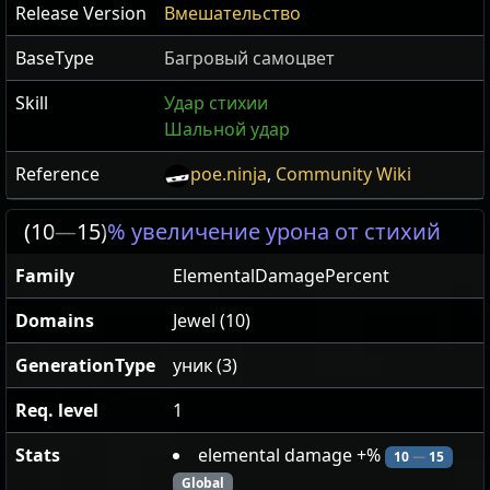
Release Version
Вмешательство
BaseType
Багровый самоцвет
Skill
Удар стихии
Шальной удар
Reference
poe.ninja
,
Community Wiki
(10
—
15)
% увеличение урона от стихий
Family
ElementalDamagePercent
Domains
Jewel (10)
GenerationType
уник (3)
Req. level
1
Stats
elemental damage +%
10
—
15
Global