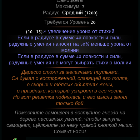
Самоцветы
Максимум:
2
Радиус:
Средний (1200)
Требуется Уровень
20
(10
—
15)
% увеличение урона от стихий
Если в радиусе в сумме 40 ловкости и силы,
радужные умения наносят на 50% меньше урона от
молнии
Если в радиусе в сумме 40 ловкости и силы,
радужные умения не могут выбрать стихию молнии
Дарессо стоял за железными прутьями.
Он думал о восторженной, славящей его толпе,
о скорых и тёплых объятиях жены,
о празднике, который устроят в его честь.
Но вот решётка поднялась, и его мысли занял
только бой.
Поместите самоцвет в доступное гнездо на
дереве пассивных умений. Чтобы вынуть
самоцвет, щёлкните по нему правой кнопкой мыши.
Combat Focus