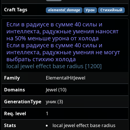
Craft Tags
elemental_damage
Урон
Стихийный
Если в радиусе в сумме 40 силы и
интеллекта, радужные умения наносят
на 50% меньше урона от холода
Если в радиусе в сумме 40 силы и
интеллекта, радужные умения не могут
выбрать стихию холода
local jewel effect base radius [1200]
Family
ElementalHitJewel
Domains
Jewel (10)
GenerationType
уник (3)
Req. level
1
Stats
local jewel effect base radius