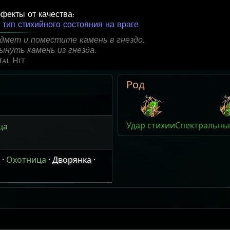
фекты от качества:
тип стихийного состояния на враге
дмет и поместите камень в гнездо.
нуть камень из гнезда.
al Hit
Род
Удар стихии
Спектральный
ца
·
Охотница
·
Дворянка
·