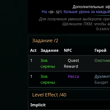
Дополнительные эф
На
+(0
—
5)
% больше урона за каждый 
Для получения умения выберите пре
Щёлкните ПКМ, чтобы вы
Element
Задание /2
Act
Задание
NPC
Герой
1
Зов
Quest
Охотни
сирены
Reward
1
Зов
Несса
Дуэлянт
сирены
Бандит
Level Effect /40
Implicit