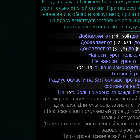
Каждая атака в ближнем бою этим умени
урон только от этой стихии. При нанесени
нанесен и в области вокруг него, при эт
на врага действует состояние от выб
пытаться не использовать одну и
Добавляет от
(18
—
508)
до
Добавляет от
(22
—
623)
д
Добавляет от
(3
—
98)
до
(6
Наносит урон только
Не наносит урон от
(30
—
49)
% шанс заморозить
Базовый ра
Радиус области на 80% больше проти
состояния выб
На
10
% больше урона за каждый т
(Заморозка снижает скорость действий 
действия. Длительность зависит от 
(Шок повышает получаемый урон до 50%,
молнии от удара
(Поджог наносит постепенный урон от ог
базового урона 
(Типы урона: физический, от огня