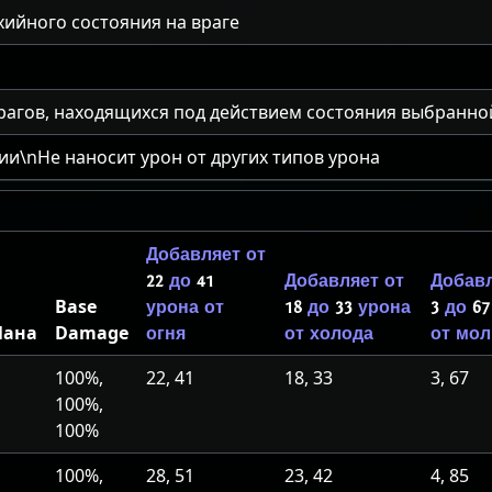
хийного состояния на враге
рагов, находящихся под действием состояния выбранно
ии\nНе наносит урон от других типов урона
Добавляет от
22
до
41
Добавляет от
Добавл
Base
урона от
18
до
33
урона
3
до
67
ана
Damage
огня
от холода
от мо
100%,
22, 41
18, 33
3, 67
100%,
100%
100%,
28, 51
23, 42
4, 85