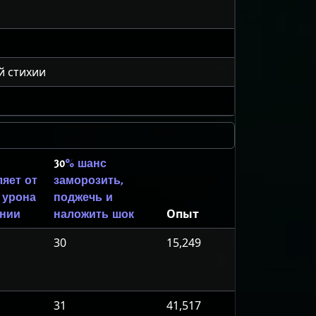
й стихии
30
% шанс
яет от
заморозить,
урона
поджечь и
Опыт
лнии
наложить шок
30
15,249
31
41,517