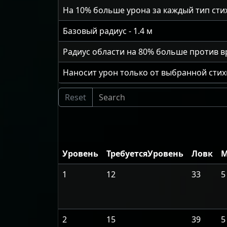
На
10
% больше урона за каждый тип сти
Базовый радиус -
1.4
м
Радиус области на 80% больше против в
Наносит урон только от выбранной стих
Уровень
ТребуетсяУровень
Ловк
М
1
12
33
5
2
15
39
5