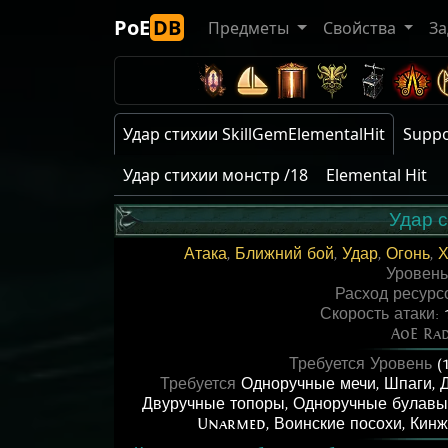
PoE
DB
Предметы
Свойства
За
Удар стихии SkillGemElementalHit
Suppo
Удар стихии монстр /18
Elemental Hit
Удар 
Атака
,
Ближний бой
,
Удар
,
Огонь
,
Х
Уровен
Расход ресурс
Скорость атаки:
AoE Ra
Требуется Уровень
(
Требуется
Одноручные мечи
,
Шпаги
,
Двуручные топоры
,
Одноручные булавы
Unarmed
,
Воинские посохи
,
Кин