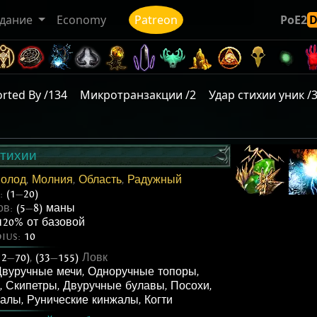
дание
Economy
Patreon
PoE2
rted By /134
Микротранзакции /2
Удар стихии уник /
стихии
олод
,
Молния
,
Область
,
Радужный
ь:
(1
—
20)
ов:
(5
—
8) маны
120% от базовой
dius:
10
12
—
70)
,
(33
—
155)
Ловк
Двуручные мечи
,
Одноручные топоры
,
,
Скипетры
,
Двуручные булавы
,
Посохи
,
жалы
,
Рунические кинжалы
,
Когти