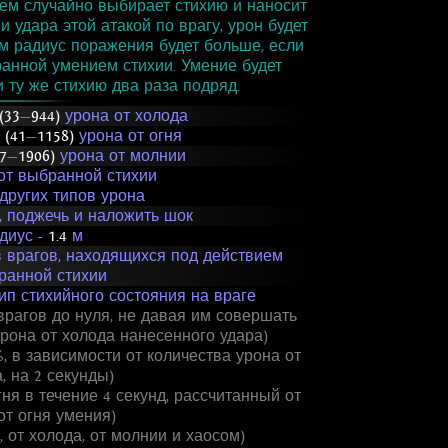
ем случайно выбирает стихию и наносит
и удара этой атакой по врагу, урон будет
ом радиус поражения будет больше, если
ранной умением стихии. Умение будет
 ту же стихию два раза подряд.
(33
—
944)
урона от холода
о
(41
—
1158)
урона от огня
7
—
1906)
урона от молнии
 от выбранной стихии
 других типов урона
, поджечь и наложить шок
диус -
1.4
м
в врагов, находящихся под действием
ранной стихии
ип стихийного состояния на враге
врагов до нуля, не давая им совершать
урона от холода нанесенного удара)
 в зависимости от количества урона от
, на 2 секунды)
ня в течение 4 секунд, рассчитанный от
от огня умения)
, от холода, от молнии и хаосом)