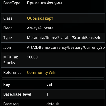
BaseType
Приманка Фенумы
Class
Обрывки карт
Flags
AlwaysAllocate
Type
Metadata/Items/Scarabs/ScarabBeasts4c
Icon
Art/2DItems/Currency/Bestiary/CurrencySp
MTX Tab
10000
Stacks
Reference
Community Wiki
key
val
Base.base_level
1
Base.tag
default