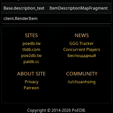
Base.description_text
ItemDescriptionMapFragment
client.RenderItem
SITES
NEWS
Fenumal Lure
poedb.tw
GGG Tracker
Менять
tlidb.com
Concurrent Players
Fenumal Lure
is a
Lure
.
poe2db.tw
Беспощадный
paldb.cc
It adds 4 red beasts from The Caverns family to the
map instance. It cannot be used alongside with any
ABOUT SITE
COMMUNITY
Bestiary Scarabs (
Rusted Bestiary Scarab
,
Polished
Privacy
/u/chuanhsing
Bestiary Scarab
,
Gilded Bestiary Scarab
, and
Winged
Patreon
Bestiary Scarab
).
Item acquisition
According to the description of the
Harvest
craft:
Copyright © 2014-2026 PoEDB.