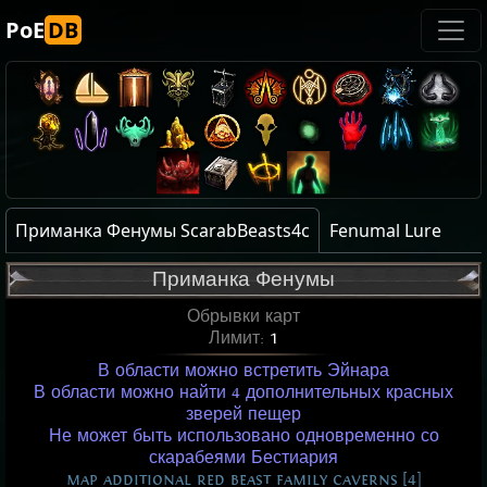
PoE
DB
Приманка Фенумы ScarabBeasts4c
Fenumal Lure
Приманка Фенумы
Обрывки карт
Лимит:
1
В области можно встретить Эйнара
В области можно найти 4 дополнительных красных
зверей пещер
Не может быть использовано одновременно со
скарабеями Бестиария
map additional red beast family caverns [4]