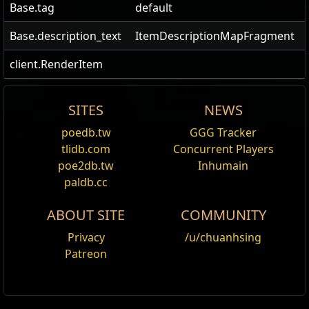
Base.tag
default
Base.description_text
ItemDescriptionMapFragment
client.RenderItem
SITES
NEWS
Fenumal Lure
poedb.tw
GGG Tracker
Éditer
tlidb.com
Concurrent Players
Fenumal Lure
is a
Lure
.
poe2db.tw
Inhumain
paldb.cc
It adds 4 red beasts from The Caverns family to the
map instance. It cannot be used alongside with any
ABOUT SITE
COMMUNITY
Bestiary Scarabs (
Rusted Bestiary Scarab
,
Polished
Privacy
/u/chuanhsing
Bestiary Scarab
,
Gilded Bestiary Scarab
, and
Winged
Patreon
Bestiary Scarab
).
Item acquisition