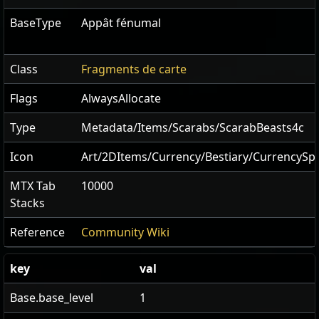
BaseType
Appât fénumal
Class
Fragments de carte
Flags
AlwaysAllocate
Type
Metadata/Items/Scarabs/ScarabBeasts4c
Icon
Art/2DItems/Currency/Bestiary/CurrencySp
MTX Tab
10000
Stacks
Reference
Community Wiki
key
val
Base.base_level
1