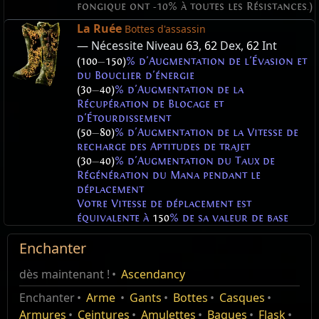
fongique ont -10% à toutes les Résistances.)
La Ruée
Bottes d'assassin
— Nécessite Niveau
63
,
62
Dex,
62
Int
(100
—
150)
% d'Augmentation de l'Évasion et
du Bouclier d'énergie
(30
—
40)
% d'Augmentation de la
Récupération de Blocage et
d'Étourdissement
(50
—
80)
% d'Augmentation de la Vitesse de
recharge des Aptitudes de trajet
(30
—
40)
% d'Augmentation du Taux de
Régénération du Mana pendant le
déplacement
Votre Vitesse de déplacement est
équivalente à
150
% de sa valeur de base
Enchanter
Huile impure
Appel de la foudre de Trarthus
dès maintenant !
Ascendancy
Oil
Éditer
Taille de l'ensemble:
Un sort qui place un marqueur à un
1 / 10
Enchanter
Arme
Gants
Bottes
Casques
Items
Items
Items
Items
Result
Result
Result
Result
emplacement. Après une courte durée, un éclair
Huile réfléchissante
Oils are currency items that can drop from Blight
Armures
Ceintures
Amulettes
Bagues
Flask