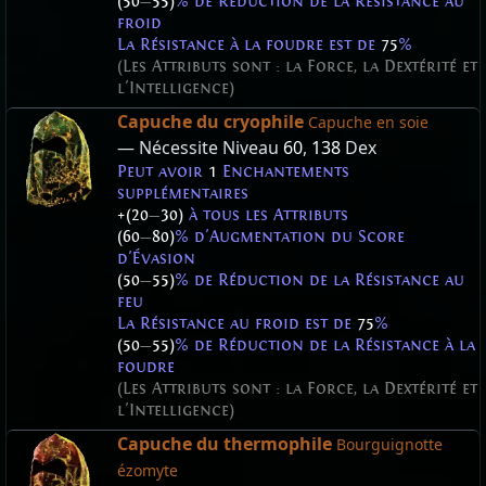
(50
—
55)
% de Réduction de la Résistance au
froid
La Résistance à la foudre est de
75
%
(Les Attributs sont : la Force, la Dextérité et
l'Intelligence)
Capuche du cryophile
Capuche en soie
— Nécessite Niveau
60
,
138
Dex
Peut avoir
1
Enchantements
supplémentaires
+(20
—
30)
à tous les Attributs
(60
—
80)
% d'Augmentation du Score
d'Évasion
(50
—
55)
% de Réduction de la Résistance au
feu
La Résistance au froid est de
75
%
(50
—
55)
% de Réduction de la Résistance à la
foudre
(Les Attributs sont : la Force, la Dextérité et
l'Intelligence)
Capuche du thermophile
Bourguignotte
ézomyte