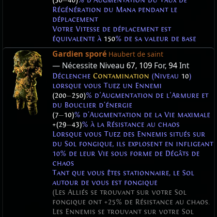
(30
—
40)
% d'Augmentation du Taux de
Régénération du Mana pendant le
déplacement
Votre Vitesse de déplacement est
équivalente à
150
% de sa valeur de base
Gardien sporé
Haubert de saint
— Nécessite Niveau
67
,
109
For,
94
Int
Déclenche
Contamination
(Niveau
10
)
lorsque vous Tuez un Ennemi
(200
—
250)
% d'Augmentation de l'Armure et
du Bouclier d'énergie
(7
—
10)
% d'Augmentation de la Vie maximale
+(29
—
43)
% à la Résistance au chaos
Lorsque vous Tuez des Ennemis situés sur
du Sol fongique, ils explosent en infligeant
10% de leur Vie sous forme de Dégâts de
chaos
Tant que vous êtes stationnaire, le Sol
autour de vous est fongique
(Les Alliés se trouvant sur votre Sol
fongique ont +25% de Résistance au chaos.
Les Ennemis se trouvant sur votre Sol