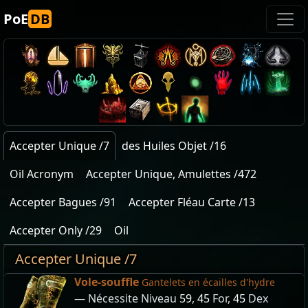
PoE
DB
Accepter Unique /7
des Huiles Objet /16
Oil Acronym
Accepter Unique, Amulettes /472
Accepter Bagues /91
Accepter Fléau Carte /13
Accepter Only /29
Oil
Accepter Unique /7
Vole-souffle
Gantelets en écailles d'hydre
— Nécessite Niveau
59
,
45
For,
45
Dex