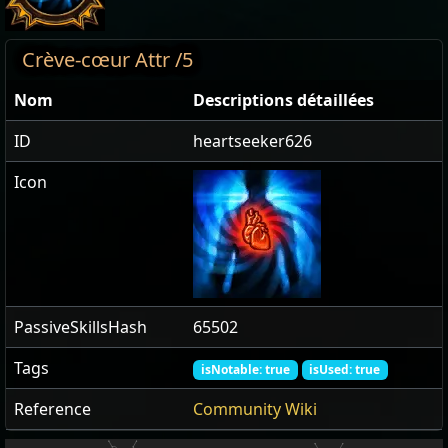
Crève-cœur Attr /5
Nom
Descriptions détaillées
ID
heartseeker626
Icon
PassiveSkillsHash
65502
Tags
isNotable: true
isUsed: true
Reference
Community Wiki