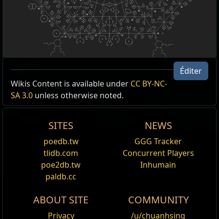
Éditer
Wikis Content is available under
CC BY-NC-
Type
Items
Result
SA 3.0
unless otherwise noted.
Unique,
Huile
Maître-lame
Amulettes
limpide
Huiles:
Limpide
,
Sépia
,
Argentée
SITES
NEWS
Huile
20
% d'Augmentation des Dégâts
poedb.tw
GGG Tracker
sépia
physiques avec les épées
tlidb.com
Concurrent Players
Huile
Les Attaques avec les épées ont
20
% d'Augmentation des Dégâts
poe2db.tw
Inhumain
argentée
avec les Altérations
paldb.cc
8
% d'Augmentation de la
Vitesse d'attaque avec les épées
ABOUT SITE
COMMUNITY
+200
au Score de Précision avec
les épées
Privacy
/u/chuanhsing