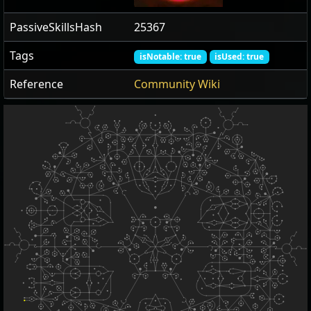
PassiveSkillsHash
25367
Tags
isNotable: true
isUsed: true
Reference
Community Wiki