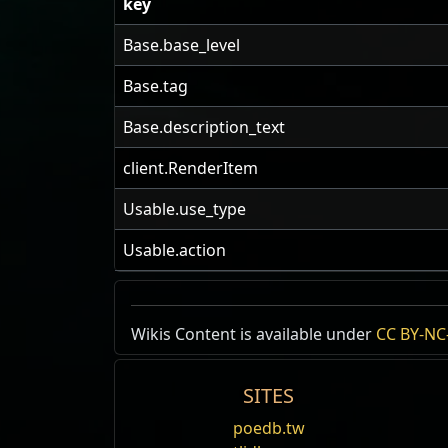
key
Base.base_level
Base.tag
Base.description_text
client.RenderItem
Usable.use_type
Usable.action
Совершенный к
Wikis Content is available under
CC BY-NC-
Д
SITES
Perfect B
poedb.tw
Spectre