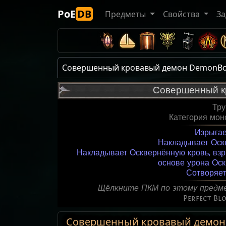
PoE
DB
Предметы
Свойства
За
Совершенный кровавый демон DemonBo
Совершенный к
Тр
Категория мон
Изрыгае
Накладывает Оск
Накладывает Осквернённую кровь, взр
основе урона Ос
Сотворяет
Щёлкните ПКМ по этому предме
Perfect B
Совершенный кровавый демон 