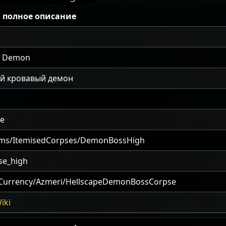
 полное описание
d Demon
й кровавый демон
te
ems/ItemisedCorpses/DemonBossHigh
se_high
/Currency/Azmeri/HellscapeDemonBossCorpse
iki