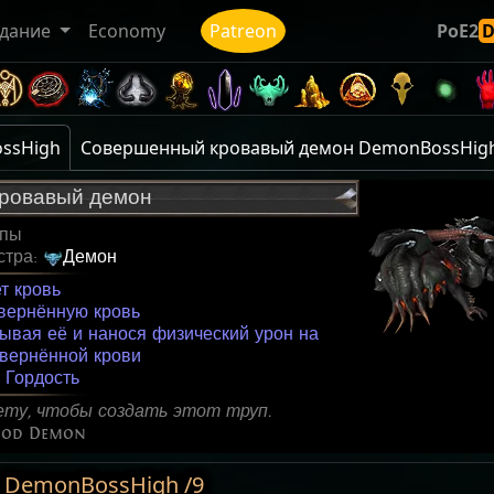
дание
Economy
Patreon
PoE2
ssHigh
Совершенный кровавый демон DemonBossHigh(
ровавый демон
упы
стра:
Демон
т кровь
вернённую кровь
ывая её и нанося физический урон на
квернённой крови
 Гордость
ту, чтобы создать этот труп.
lood Demon
DemonBossHigh /9