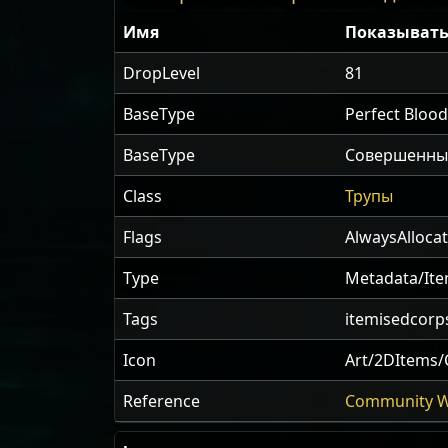
Имя
Показывать
DropLevel
81
BaseType
Perfect Bloo
BaseType
Совершенны
Class
Трупы
Flags
AlwaysAlloca
Type
Metadata/It
Tags
itemisedcorp
Icon
Art/2DItems
Reference
Community W