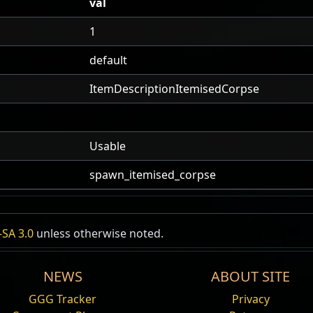
val
1
default
ItemDescriptionItemisedCorpse
Usable
spawn_itemised_corpse
ровавый демон
SA 3.0
unless otherwise noted.
емон
NEWS
ABOUT SITE
lood Demon
GGG Tracker
Privacy